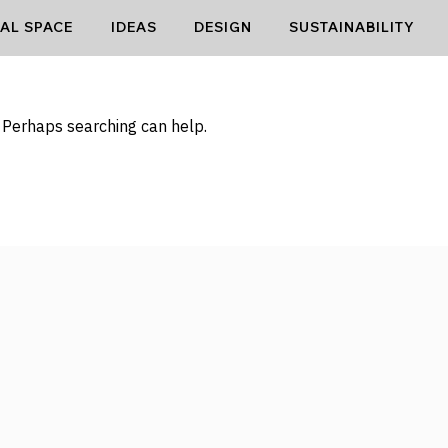
AL SPACE
IDEAS
DESIGN
SUSTAINABILITY
THING FO
. Perhaps searching can help.