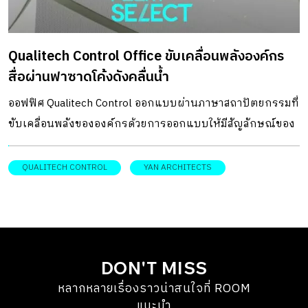
ออกแบบทั่วไป ต้นไม้อาจถูกมองเป็นเพียงส่วนตกแต่งภูมิทัศน์
ที่คอยให้ความร่มรื่น แต่สำหรับที่นี่ต้นไม้ใหญ่ที่ได้รับการต่อลม
Qualitech Control Office ขับเคลื่อนพลังองค์กร
หายใจจากการถูกตัดทิ้ง ได้รับการยกระดับให้เป็นหัวใจหลัก
สื่อผ่านฟาซาดโค้งดังคลื่นน้ำ
ของงานสถาปัตยกรรม สถาปนิกเลือกออกแบบอาคารให้เป็น
เหมือนแพลตฟอร์มทางเดินและมีพื้นที่ใช้งานที่ต้องลัดเลาะไป
ออฟฟิศ Qualitech Control ออกแบบผ่านภาษาสถาปัตยกรรมที่
ตามรูปทรงของต้นไม้ใหญ่ และยังให้ลำต้นของต้นไม้ทำหน้าที่
ขับเคลื่อนพลังขององค์กรด้วยการออกแบบให้มีสัญลักษณ์ของ
รับน้ำหนักร่วมกับเสาเหล็กรีไซเคิลอีกด้วย การทำงานร่วมกัน
“สายน้ำและการไหลเวียน” เพื่อสื่อถึงพลังงานที่ดีและความเจริญ
ระหว่างความเป็นธรรมชาติของต้นไม้กับโครงสร้างเหล็กเกิด
รุ่งเรือง ตีความผ่าน Perforated Panel รูปทรงโค้งที่เรียงตัว
QUALITECH CONTROL
YAN ARCHITECTS
ขึ้นอย่างกลมกลืน ต้นไม้ทำหน้าที่เสมือนเสาที่มีชีวิต คอยพยุง
เป็นจังหวะคล้ายคลื่นน้ำในธรรมชาติ DESIGNER
โครงสร้างและกำหนดทิศทางของสเปซแต่ละระดับ ความพิเศษ
DIRECTORYออกแบบ: Yan Architects อาคารสำนักงานควอลิ
ของการใช้ต้นไม้เป็นโครงสร้างหลัก คือการสร้างสถาปัตยกรรม
เทค คอนโทรล แห่งนี้ เกิดจากความต้องการอยากให้สำนักงาน
ที่ไม่หยุดนิ่งตายตัว เหมือนกับที่อาคารแห่งนี้ไม่ได้เสร็จสิ้น
เป็นมากกว่าพื้นที่ทำงาน โดยส่งต่อให้ทีมนักออกแบบจาก Yan
สมบูรณ์ตั้งแต่วันแรกที่สร้างเสร็จ แต่ได้กลายเป็นพื้นที่
DON'T MISS
Architects ย่านสถาปนิก ช่วยสร้างภาพลักษณ์ขององค์กรผ่าน
สาธารณะที่มีชีวิต พร้อมเติบโตควบคู่ไปกับธรรมชาติและกาล
หลากหลายเรื่องราวน่าสนใจที่ ROOM
สถาปัตยกรรมที่สวยงาม ชวนให้เกิดความภาคภูมิใจของ
เวลาที่ริมชายหาดปะทิวทอง แรงลมริมทะเลที่เปลี่ยนข้อจำกัด
แนะนำ