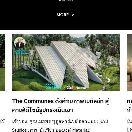
พนักงาน ซึ่งถือเป็นอีกหนึ่งปัจจัยสำคัญในการสื่อสารตัวตน
เป็นงานออกแบบ ด้วยทำเลริมหาดชุมพรที่ต้องเผชิญกับแรง
ของแบรนด์ออกสู่เมืองอย่างสง่างาม หยิบแนวคิดเรื่องน้ำแปล
MORE
ลมปะทะอย่างต่อเนื่อง สถาปนิกจึงเลือกแก้ปัญหาด้วยการ
ภาษาสู่ฟาซาดลื่นไหล สำหรับความท้าทายของโครงการนี้ คือ
ออกแบบอาคารให้ลู่ตามลมแทนการสร้างอาคารต้านลม ผนัง
การทำให้อาคารสำนักงานขนาดใหญ่สามารถสื่อถึงพลังของ
ทึบของวิลล่าเดิมจึงถูกรื้อถอนออกเพื่อลดภาระของโครงสร้าง
องค์กรได้ โดยไม่รู้สึกแข็งทื่อ หรือปิดกั้นจนเกินไป ขณะ
เหลือไว้เพียงฝ้าเพดานและพื้นที่เปิดโล่งที่เล่นระดับลัดเลาะไป
เดียวกันก็ต้องตอบสนองต่อบริบทเมือง ทั้งในเรื่องของ
ตามความสูงของต้นไม้ นำไปสู่ภาษาทางสถาปัตยกรรมที่โดด
แสงแดด ความร้อน ความเป็นส่วนตัว และความสบายในการใช้
เด่น สเปซที่เคยปิดทึบเปลี่ยนให้มีความโปร่งเบา เปิดพื้นที่ให้
งานจริง โจทย์ดังกล่าวนำไปสู่การตั้งคำถามว่า สถาปัตยกรรม
สายลม แสงธรรมชาติ […]
จะสามารถสร้าง “การเคลื่อนไหว” ให้กับอาคารได้อย่างไร โดยไม่
สูญเสียความนิ่ง ความสงบ และความเรียบง่ายขององค์ประกอบ
โดยรวม นั่นจึงนำมาสู่การหยิบแนวคิดของ “น้ำ” มาแปลเป็น
ภาษาอาคารผ่านฟาซาด (façade) ที่ลื่นไหล จังหวะของแสง เงา
The Communes ดึงศักยภาพเมทัลชีท สู่
ท
และพื้นผิว เชื่อมต่อสู่พื้นที่ภายในอย่างเป็นธรรมชาติ พร้อม
คาเฟ่ดีไซน์รูปทรงเนินเขา
ก
แนวคิดด้านความสมดุลและพลังงานเชิงบวกที่ช่วยเสริมให้
ใช้
เจ้าของ: คุณเมธพร ทุกูลพาณิชย์ ออกแบบ: RAD
ใน
อาคารมีทั้งความหมาย ความสง่างาม และพลังของการเติบโต
ก
Studios ภาพ: นันทิยา บุษบงค์ Material:
ไว