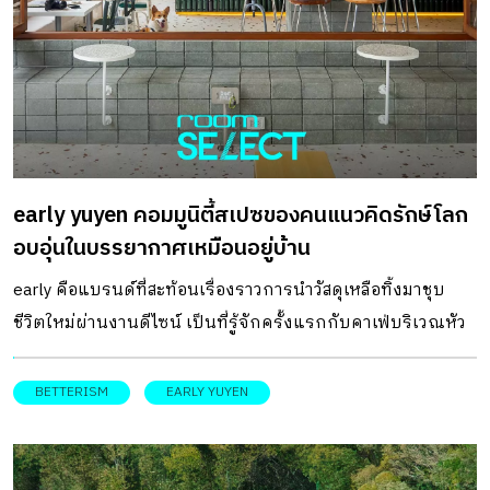
เล็กชั่นเก้าอี้รักษ์โลก ผลิตจากวัสดุขยะกล่องนม UHT เป็นโปร
เจ็คต์ความร่วมมือระหว่างทีมวิจัย และพัฒนาวัสดุ กับทีม
ออกแบบเฟอร์นิเจอร์ ซึ่งที่นี่เป็นคาเฟ่ที่เลือกใช้เก้าอี้ชุดนี้มา
เป็นเฟอร์นิเจอร์หลัก จุดเริ่มต้นของ Factory Coffee Factory
Coffee เป็นแบรนด์ร้านกาแฟสเปเชียลตี้เจ้าดังที่ตั้งอยู่ติดกับ
รถไฟฟ้าสถานีพญาไท เป็นร้านที่ขึ้นชื่อในเรื่องคุณภาพของ
early yuyen คอมมูนิตี้สเปซของคนแนวคิดรักษ์โลก
กาแฟ บาริสต้าฝีมือดี และดีไซน์ที่เป็นที่สนใจเป็นอย่างมากใน
อบอุ่นในบรรยากาศเหมือนอยู่บ้าน
ยุคที่ร้านเปิดขึ้น เมื่อ 10 […]
early คือแบรนด์ที่สะท้อนเรื่องราวการนำวัสดุเหลือทิ้งมาชุบ
ชีวิตใหม่ผ่านงานดีไซน์ เป็นที่รู้จักครั้งแรกกับคาเฟ่บริเวณหัว
มุมถนน ภายในหมู่บ้านสัมมากร กับร้านขนาดกะทัดรัด แต่กลับ
เข้มค้นเรื่องแนวคิดด้านสิ่งแวดล้อม จนเรียกได้ว่าเป็นต้นแบบ
BETTERISM
EARLY YUYEN
ธุรกิจที่มีแนวคิดผลักดันด้านความยั่งยืนให้เกิดขึ้นได้จริงใน
ชีวิตประจำวันอีกหนึ่งแบรนด์ DESIGNER
DIRECTORYออกแบบ: space+craft กระทั่ง early ขอขยับก้าว