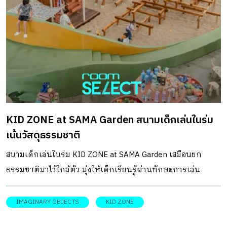
คาร์ทให้แก่ลูกค้าได้ลิ้มลอง ลอบจับปลาพื้นบ้านคลี่คลายสู่ดีไซน์
ร่วมสมัย จากการลุ้นไปกับเรื่องราวของวัตถุดิบ กับชื่อร้าน
“มัศยา” ซึ่งแปลว่า ปลา ตามภาษาสันสกฤต คุณกิจธเนศ ขจร
รัตนเดช แห่ง Tastespace จึงคิดนำ “ลอบจับปลา” อุปกรณ์จับ
ปลาพื้นบ้านทำจากไม้ไผ่มาใช้คลี่คลายสู่งานออกแบบ ที่ดูคล้าย
กับกำลังครอบคลุมพื้นที่ของตัวร้านเอาไว้ กลายเป็นอีกลูกเล่น
สนุก ๆ ไม่ต่างจากเรากำลังอยู่ในลอบจับปลาเสียเอง ในขั้นตอน
KID ZONE at SAMA Garden สนามเด็กเล่นในร่ม
การออกแบบร้าน เดิมพื้นที่ตรงนี้คือพื้นที่ให้เช่า […]
เน้นวัสดุธรรมชาติ
สนามเด็กเล่นในร่ม KID ZONE at SAMA Garden เสมือนยก
ธรรมชาติมาไว้ใกล้ตัว มุ่งให้เด็กเรียนรู้ผ่านทักษะการเล่น
เหมือนอยู่ในสนามเด็กเล่นเอาต์ดอร์ DESIGNER
DIRECTORYออกแบบ: Imaginary Objects จากจุดประสงค์ของ
IMAGINARY OBJECTS
KID ZONE
โครงการ SAMA Garden ศูนย์รวมสายกรีนที่มีทั้งต้นไม้ งานคร