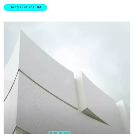
ถูกเรียกว่า “จานน้ำ” และ “จานหญ้า” โดยตั้งใจเปิดโอกาสให้
DESIGNER DIRECTORYออกแบบ: พัชระ วงศ์บุญสิน อภัยวงศ์
BAAN OUAD CHUM
คู่รักสามารถปรับเปลี่ยนพื้นที่ใช้งานได้อย่างอิสระ ขณะที่ข้างใต้
บ้านอวดชุม มีจุดเริ่มต้นมาจากการล้อมต้นไม้ใหญ่ย้ายมาจาก
ของพาวิเลียนทั้งสองหลังที่มีลักษณะเป็นใต้ถุนเปิดโล่ง ได้
ที่ดินบริเวณรอบข้าง ซึ่งครั้งหนึ่งเกือบถูกตัดทิ้ง มาปักรากใหม่
กำหนดให้เป็นร้านอาหารและบาร์สำหรับเสิร์ฟแขกที่เข้าพัก
ในพื้นที่ของโครงการ เดิมทีเจ้าของมีความตั้งใจให้อาคาร
อาคารทั้งสองแพลตฟอร์มดังกล่าว เป็นทางเลือกให้ผู้จัดงาน
ทั้งหมดเป็นที่พักแบบวิลล่าริมชายหาดโดยได้เริ่มก่อสร้างไปแล้ว
สามารถเลือกใช้พื้นที่ได้มู้ดและความเหมาะสมของสภาพอากาศ
ส่วนหนึ่ง ก่อนมีการปรับเปลี่ยนรูปแบบการใช้งานใหม่ให้เป็น
ในแต่ละวัน […]
พื้นที่สาธารณะของชุมชน ใช้ชื่อ “อวดชุม” ที่มีความหมายตั้งใจ
ให้เป็นพื้นที่อวดของดีของจังหวัดชุมพร โดยเปิดให้เป็นคอมมูนิ
ตี้ขายของจากชุมชน คาเฟ่ และยังมีห้องพักอยู่อีกหนึ่งห้องที่ชั้น
บนสุด ในการเข้ามาออกแบบภายหลังโดยคุณพัชระ วงศ์บุญสิน
อภัยวงศ์ ได้เลือกเปลี่ยนรูปแบบของอาคารเดิมให้เปิดโล่งขึ้น
ด้วยการถอดผนังเดิมออกเพื่อให้อาคารรับมือกับแรงลมริมทะเล
ได้อย่างเต็มที่ และออกแบบให้ต้นไม้ใหญ่ได้เติบโตไปพร้อม
อาคาร ทำหน้าที่เป็นส่วนหนึ่งของโครงสร้างที่รับน้ำหนักอาคาร
ไปพร้อมกัน ต้นไม้ในฐานะโครงสร้างที่ยังมีชีวิต ในงาน