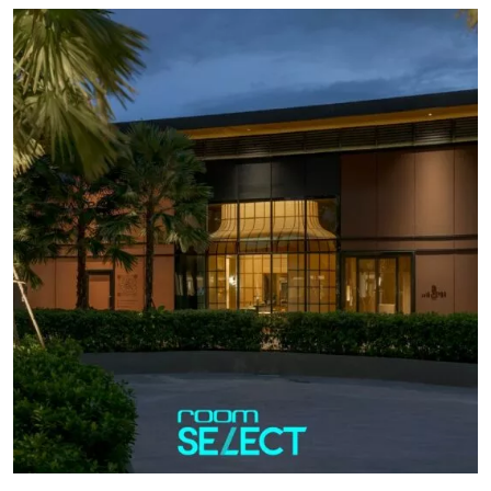
เป็นสถานที่กักเก็บความทรงจำของผู้ใช้งานด้วย เหมือนกับ
ที่พักพร้อมคาเฟ่ที่ชื่อว่า “Baan Manee” แห่งนี้ แม้ภายในจะได้
รับการรีโนเวตใหม่ แต่ทว่ากลับซ่อนเรื่องราวความทรงจำในวัย
็น
เยาว์ของเจ้าของที่ต้องการเก็บรักษาไว้ในรูปแบบของพื้นที่
ธุรกิจได้อย่างลงตัว พื้นที่ธุรกิจสืบทอดจากบ้านเก่าโดยเจ้าของ
5 รุ่น ก่อนที่จะได้รับการรีโนเวตเป็นพื้นที่ธุรกิจริมแม่น้ำ
เจ้าพระยา ชื่อว่า Baan Manee เดิมเคยเป็นบ้านเก่าของ คุณ
ม
รดา – รดามณีรอดเกิด ซึ่งเป็นทายาทรุ่นที่ 5 โดยบ้านเก่าหลัง
นี้สืบทอดมาตั้งแต่สมัยคุณเทียด ผู้เป็นเจ้าของบ้านรุ่นแรกที่
ง
สร้างขึ้นในสมัยรัชกาลที่ 5 คุณรดาเล่าว่า บ้านหลังนี้ที่คนเรียก
ติดปากว่า “บ้านริมน้ำ” ในอดีตเคยเป็นโรงต่อเรือและโรงไม้ ซึ่ง
สอดคล้องกับวิถีชีวิตคนในสมัยนั้นที่สัญจรทางน้ำเป็นหลัก จน
ส่งต่อมาถึงรุ่นที่ 3 ผู้เป็นคุณตาและคุณยายของคุณรดา โดยได้
แบ่งพื้นที่บ้านบางส่วนมาเปิดเป็นคลินิกของคุณตาชื่อ “อุดม
การแพทย์” ที่ยังคงได้รับการรักษาร่องรอยความเป็นคลินิกเก่า