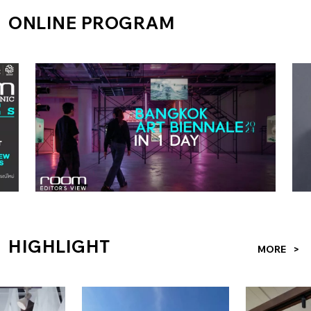
ใจกลางย่าน “นางเลิ้ง” ย่านเก่าที่เคยครึกครื้นด้วยสถานบันเทิง
ONLINE PROGRAM
และการค้าในกรุงเทพฯ แต่ซบเซาลงจากเมืองที่ขยับปรับ
เปลี่ยนไป ให้พลิกฟื้นกลับมามีชีวิตชีวา โดยยังคงอัตลักษณ์ใน
แบบของนางเลิ้งไว้ ด้วยกลไกการออกแบบและพัฒนาชุมชน
เมืองที่ถูกสร้างสรรค์โดยกลุ่มคนรุ่นใหม่ในศตวรรษที่ 21 ผู้
เปลี่ยน Space ให้เป็น Place ที่มีชีวิตชีวา คุณหยก – ณลักษิกา
เอื้อศรีวงศ์ คุณเกฟ – วิรากานต์ ระคำมา และคุณโก้ – กษิดิศ
ข้ามสี่ สามผู้ก่อตั้ง Placemaking Thailand เครือข่ายนักพัฒนา
เมืองที่เชื่อมต่อกันทั่วโลกภายใต้ร่มเงาเดียวกันในชื่อว่า
PlacemakingX โดยพวกเขาทั้งสามคนได้ผันตัวจากอดีตเพื่อน
ร่วมงานกันใน Urban Studies Lab ศูนย์วิจัยและผู้ให้คำปรึกษา
เรื่องการพัฒนาชุมชนเมือง มาก่อตั้งสตูดิโอที่ใช้กระบวนการ
HIGHLIGHT
MORE
ออกแบบในแนวทางที่เรียกว่า “Placemaking” อันหมายถึงการ
เปลี่ยนพื้นที่ว่างในเมืองให้กลายเป็นสถานที่ที่ผู้คนในชุมชนได้ใช้
งานและเป็นเจ้าของร่วมกัน โดยมีเครื่องมือสำคัญคือการจัด