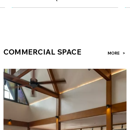
อิทธิพลศาสตร์ฮวงจุ้ยกับเส้นโค้งและระลอกคลื่น ปฏิเสธไม่ได้ว่า
COLORBOND® steel สี Burnt Almond ลอน LYSAGHT®
ก็
โครงการนี้มีอิทธิพลศาสตร์ฮวงจุ้ยตามความเชื่อเข้ามาเกี่ยวข้อง
SELECT SEAM™ ในยุคที่คอมมูนิตี้สเปซไม่ได้แข่งกันที่
th
ไม่น้อย […]
รสชาติอาหารหรือเครื่องดื่มเท่านั้น แต่การ “สร้างตัว
อิ
าว
ตน” ที่แตกต่าง กลายเป็นหนึ่งในโจทย์สำคัญที่ดึงดูด
เข
ให้ผู้คนเดินทางไปสัมผัสประสบการณ์นั้นด้วยตัวเอง
สิ
ุล
จากโจทย์นี้ The Communes นครปฐม จึงเป็นหนึ่งใน
เข
COMMERCIAL SPACE
MORE
ด
ตัวอย่างของการสร้าง Iconic Architecture นำโดยคุณ
พู
่า
ปูน-ปวัน ฤทธิพงศ์ Design Director แห่ง RAD Studios
บท
ยง
ซึ่งผสมผสานการออกแบบอันโดดเด่นเข้ากับบริบท
ปร
เงียบสงบของทุ่งนา เปลี่ยนแรงบันดาลใจให้เป็นดีไซน์
อง
าน
ที่สร้างได้จริง กลายมาเป็นสถาปัตยกรรมรูปทรงแปลก
อั
าจะ
ตา ราวกับเนินเขาสลับซับซ้อนที่กลมกลืนไปกับทิวทัศน์
ปี
งดงามของธรรมชาติ เป็นพื้นที่พบปะสังสรรค์ของผู้คน
So
่
ในรูปแบบ All Day Dining ที่รวมเอาทั้งคาเฟ่ ร้าน
ภา
วน
อาหาร คอมมูนิตี้สเปซ และพื้นที่รองรับการจัดเวิร์
เล