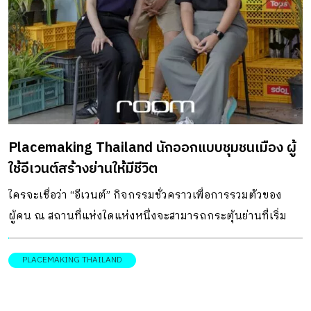
เคย “สาทร” เคยเป็นพื้นที่อยู่อาศัยของชุมชนชาวทวายที่เข้ามา
ตั้งรกรากในสมัยรัชกาลที่ 1 ดังปรากฏชื่อเดิมที่เรียกว่า “บ้าน
ทวาย” ชุมชนที่มีเพียงพื้นที่ที่มีป่ารกและสวน จุดที่ทำให้สาทรเข้า
ใกล้ภาพปัจจุบัน คือการตัดถนนในสมัยรัชกาลที่ 5 ทำให้ความ
เจริญได้ขยายเข้ามาผ่านการกว้านซื้อที่ดินและสร้างบ้านให้ชาว
ต่างชาติและเจ้าสัวผู้มีฐานะทางเศรษฐกิจได้พักอาศัย เนื่องจาก
เป็นย่านที่มีความสงบและคนไม่พลุกพล่าน กลายเป็นจุดเริ่มต้น
Placemaking Thailand นักออกแบบชุมชนเมือง ผู้
การพัฒนาให้สาทรกลายเป็นย่านเศรษฐกิจสำคัญจนตกทอดมา
ใช้อีเวนต์สร้างย่านให้มีชีวิต
สู่คนรุ่นปัจจุบันที่รายล้อมไปด้วยอาคารสูงจนถูกยกระดับให้เป็น
เขตศูนย์กลางธุรกิจจวบจนทุกวันนี้ แม้ย่านสาทรจะเป็นพื้นที่ที่
ใครจะเชื่อว่า “อีเวนต์” กิจกรรมชั่วคราวเพื่อการรวมตัวของ
มีศักยภาพเชิงเศรษฐกิจของกรุงเทพฯ แต่ในขณะเดียวกันก็ยัง
ผู้คน ณ สถานที่แห่งใดแห่งหนึ่งจะสามารถกระตุ้นย่านที่เริ่ม
แอบซ่อนพื้นที่เล็ก ๆ อย่าง “Tur Gub Chan Neighborhood” เพื่อ
ชะลอตัวให้ค่อย ๆ ขยับมามีชีวิต ปลุกศักยภาพใหม่ของผู้คนร่วม
ให้ผู้คนมาแบ่งปันเรื่องราวและความสนใจในสิ่งเดียวกันได้ โดย
กับวิถีชีวิตดั้งเดิมของคนในย่านได้อีกครั้ง Placemaking
PLACEMAKING THAILAND
เฉพาะศิลปะ แฟชั่น […]
Thailand คือกลุ่มนักออกแบบรุ่นใหม่ที่จดจ่ออยู่กับเรื่องการ
พัฒนาเมืองมากกว่าสิ่งใด ผู้ได้ทดลองเปลี่ยนพื้นที่รกร้างใน