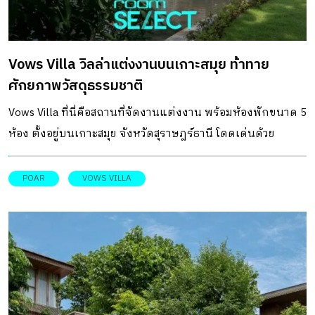
Vows Villa วิลล่าแต่งงานบนเกาะสมุย ท้าทาย
ศักยภาพวัสดุธรรมชาติ
Vows Villa ที่นี่คือสถานที่จัดงานแต่งงาน พร้อมห้องพักขนาด 5
ห้อง ตั้งอยู่บนเกาะสมุย จังหวัดสุราษฎร์ธานี โดดเด่นด้วย
แนวทางการออกแบบอาคารให้เป็นมิตรกับธรรมชาติ และ
สามารถรับมือกับสภาพอากาศที่ไม่แน่นอนของเกาะสมุย
POAR
VOWS VILLA
DESIGNER DIRECTORYออกแบบ: พัชระ วงศ์บุญสิน อภัยวงศ์
และ POAR โดยที่ Vows Villa แห่งนี้ ทีมสถาปนิกตั้งใจออกแบบ
ผ่านการสร้างสรรค์พื้นที่ให้มีแพลตฟอร์มที่ยืดหยุ่น เพื่อให้เอื้อ
ต่อการถ่ายภาพพรีเวดดิ้ง หรือการจัดงานแต่งงาน ที่แขก
สามารถเลือกปรับเปลี่ยนสถานที่ได้ตามความต้องการ เพื่อให้
เป็นโลเกชั่นที่สวยงามในวันสำคัญของคู่รัก ไพรเวตสเปซราวกับ