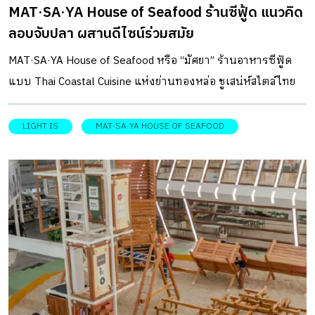
MAT·SA·YA House of Seafood ร้านซีฟู้ด แนวคิด
โดยเจ้าของรุ่นปัจจุบันเอาไว้ บริบทและความทรงจำที่กลายเป็น
ลอบจับปลา ผสานดีไซน์ร่วมสมัย
จุดเด่นของธุรกิจ Baan Maneeได้รับการบำรุงรักษาและรีโนเว
ตมาโดยตลอดมา ทั้งในรุ่นคุณพ่อของคุณรดาได้มีการดีดบ้าน
MAT·SA·YA House of Seafood หรือ “มัศยา” ร้านอาหารซีฟู้ด
ขึ้นเพื่อป้องกันน้ำท่วม แต่พอระยะหนึ่งบ้านได้ถูกทิ้งร้างในช่วง
แบบ Thai Coastal Cuisine แห่งย่านทองหล่อ ชูเสน่ห์สไตล์ไทย
เวลาประมาณ 10 ปี ซึ่งเป็นช่วงที่คุณรดาได้ย้ายเข้าไปอาศัยอยู่
ผ่านการตีความ “ลอบจับปลา” สู่งานดีไซน์ร่วมสมัย DESIGNER
ในใจกลางเมืองเพราะสะดวกต่อการเดินทางไปเรียนและทำงาน
DIRECTORYออกแบบ: Tastespace หากการออกเรือเล็กไป
LIGHT IS
MAT·SA·YA HOUSE OF SEAFOOD
แต่บ้านก็ยังไม่ถูกขายไป นั่นเป็นเพราะความรักของครอบครัว
กลางทะเลเพื่อหาปลา หรือการวางลอบจับปลาของชาวประมง
คุณรดาที่มีต่อบ้านหลังนี้ […]
คือ การลุ้น! ว่า ในแต่ละวันจะจับได้ปลา หรือสัตว์น้ำชนิดใดกลับ
ขึ้นฝั่งบ้างละก็ เมนูซีฟู้ดสไตล์ไทยของร้านมัศยาก็คงเช่นกัน
เพราะเชฟภาณุ สุวรรณกิจบริหาร เจ้าของร้านเน้นคัดสรร
วัตถุดิบสดใหม่จากทะเล ด้วยการสนับสนุนชาวประมงพื้นบ้าน
ทั้งทะเลฝั่งอ่าวไทยและอันดามัน เพื่อนำมาประกอบเป็นเมนู
ทำให้ต้องลุ้นว่าแต่ละวันทางร้านจะได้ปลาชนิดใด นั่นจึงทำให้
เกิดความหลากหลาย และเป็นเสน่ห์ของมัศยา โดยที่เชฟเองก็
สนุกกับการสร้างสรรค์เมนูตามวัตถุดิบ ปรุงเสิร์ฟแบบอะลา