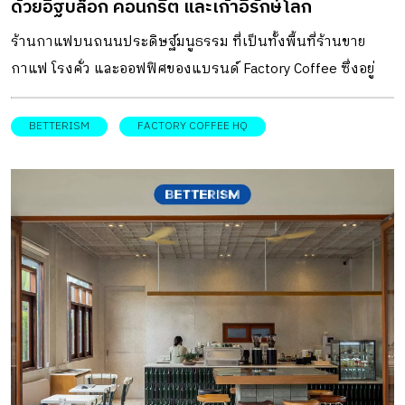
ด้วยอิฐบล็อก คอนกรีต และเก้าอี้รักษ์โลก
ร้านกาแฟบนถนนประดิษฐ์มนูธรรม ที่เป็นทั้งพื้นที่ร้านขาย
กาแฟ โรงคั่ว และออฟฟิศของแบรนด์ Factory Coffee ซึ่งอยู่
ภายในอาคารแบบสแตนด์อโลน กับดีไซน์สไตล์อินดัสเทรียลที่
ตีความมาจากคำว่า Factory ในพื้นที่เปิดโปร่ง DESIGNER
BETTERISM
FACTORY COFFEE HQ
DIRECTORYออกแบบ: Tastespace Factory Coffee HQ
ออกแบบโดย Tastespace โจทย์ของการดีไซน์ร้านนี้ เริ่มต้น
จากการความต้องการสร้างพื้นที่ขายเครื่องดื่ม ที่มีโรงคั่วกาแฟ
และเป็นออฟฟิศของแบรนด์อยู่ในพื้นที่เดียวกัน โดยทำอย่างไร
ให้งานดีไซน์นั้นยังคงความเป็นอินดัสเทรียลตามรูปแบบที่เป็น
ภาพจำของแบรนด์แต่ดูทันสมัยขึ้น ขณะเดียวกันก็ผสาน
ธรรมชาติเข้ากับตัวร้านให้มีความร่มรื่นด้วยต้นไม้โดยรอบ จน
นำมาสู่การออกแบบรีโนเวทอาคารเก่าให้กลายเป็นพื้นที่ร้าน
กาแฟ นอกจากนั้นภายในร้านยังมีการนำเก้าอี้ Betterism
Collection ที่ room ร่วมมือกับ MORE – Waste is More เป็นคอล