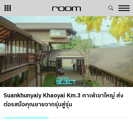
Skip
to
content
room SELECT Awards 2026 รางวัลแห่งปีจาก
Suankhunyaiy Khaoyai Km.3 คาเฟ่เขาใหญ่ ส่ง
DAY & NIGHT of Cherng Talay ร้านอาหารระดับ
Furnish Studio สตูดิโอศิลปะ บทสนทนาระหว่าง
room
ต่อรสมือคุณยายจากรุ่นสู่รุ่น
มิชลิน อิงประวัติเหมืองแร่ภูเก็ต
ศิลปะและความยั่งยืน