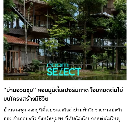
หลุดเข้าสู่โอเอซิสส่วนตัว เนื่องจากที่ตั้งของโครงการอยู่ริมถนน
หลักที่เชื่อมจากท่าเรือเข้าสู่ตัวเมืองซึ่งมีเสียงดังรบกวนตลอด
เวลา จึงสร้างกำแพงคอนกรีตสูง 6 เมตร ขึ้นมา เพื่อขวางด้าน
หน้าโครงการช่วยปิดกั้นเสียงรบกวนจากภายนอก เปลี่ยนพื้นที่
ภายในให้กลายเป็นโอเอซิสที่เงียบสงบ เมื่อเข้ามาภายในจะรู้สึก
ถึงการเปลี่ยนผ่านจากความวุ่นวายภายนอกสู่ความสงบด้วยการ
เดินผ่านอุโมงค์ที่ยืดระยะทางเดินตามระยะกำแพงให้ยาวที่สุด
เท่าที่จะทำได้ จากผลของการใช้กำแพงและอุโมงค์คอนกรีต ได้
ช่วยให้ให้พื้นที่ภายในโครงการกลายเป็นเหมือนโอเอซิสตัดขาด
จากเสียงรบกวนทั้งหลาย สร้างความเป็นส่วนตัวได้เกือบร้อย
“บ้านอวดชุม” คอมมูนิตี้เสปซริมหาด โอบกอดต้นไม้
เปอร์เซ็นต์ ยืดหยุ่นเข้ากับสภาพอากาศและบริบทพื้นที่ ตัว
บนโครงสร้างมีชีวิต
อาคารรูปทรงโค้งโอบล้อมต้นไม้เดิมในบางช่วง ได้รับการวาง
ผังให้สอดคล้องกับสภาพภูมิประเทศที่เป็นภูเขาหิน โดยตัว
บ้านอวดชุม คอมมูนิตี้เสปซและวิลล่าบ้านพักริมชายหาดปะทิว
อาคารจะวางตัวอยู่บนชั้นหินและฝังตัวตามความสโลปของพื้นที่
ทอง อำเภอปะทิว จังหวัดชุมพร ที่เปิดโล่งโอบกอดต้นไม้ใหญ่
อาคารหลักสำหรับจัดงาน 2 อาคาร มีดาดฟ้าแตกต่างกัน จน
สร้างแพลตฟอร์มการพบปะของผู้คน เสมือนเป็นบ้านต้นไม้