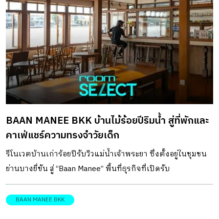
กช็อปเข้าไว้ด้วยกันอย่างลงตัว เมื่ออาคารงอกออกมา
ทำ
จากผืนดิน The Communes เริ่มต้นจากความฝันของ
ขณ
วร
ครอบครัวของคุณกรีน-เมธพร ทุกูลพาณิชย์ […]
ไป
ว
มี
าน
น
ติ
BAAN MANEE BKK บ้านไม้ร้อยปีริมน้ำ สู่ที่พักและ
ี่
คาเฟ่แชร์ความทรงจำวัยเด็ก
รีโนเวตบ้านเก่าร้อยปีรับวิวแม่น้ำเจ้าพระยา ซึ่งตั้งอยู่ในชุมชน
ย่านบางยี่ขัน สู่ “Baan Manee” พื้นที่ธุรกิจที่เปิดรับ
ประสบการณ์ริมแม่น้ำ เชื่อมกลิ่นอายความทรงจำในวัยเด็กของ
ทายาทรุ่นที่ 5 สถาปัตยกรรม หรือสิ่งก่อสร้างมักได้รับการ
BAAN MANEE BKK
พ
ออกแบบให้ตอบสนองต่อการใช้งานของผู้คน ขณะเดียวกันก็