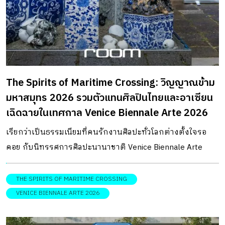
สัมผัสพื้นผิวที่แท้จริงของธรรมชาติ เหมือนอยู่ในสนามเด็กเล่น
เอาต์ดอร์ โดยผู้ปกครองยังรู้สึกได้ถึงความปลอดภัยและยังอยู่
ในสายตา “พื้นที่เล่นคือพื้นที่ที่เขามีอิสรภาพ มี […]
The Spirits of Maritime Crossing: วิญญาณข้าม
มหาสมุทร 2026 รวมตัวแทนศิลปินไทยและอาเซียน
เฉิดฉายในเทศกาล Venice Biennale Arte 2026
เรียกว่าเป็นธรรมเนียมที่คนรักงานศิลปะทั่วโลกต่างตั้งใจรอ
คอย กับนิทรรศการศิลปะนานาชาติ Venice Biennale Arte
หมุดหมายสำคัญของวงการในทุก ๆ 2 ปี และสำหรับปี 2026 นี้
จัดขึ้นเป็นครั้งที่ 61 ภายใต้ชื่อธีมงานว่า “In Minor Keys ” เพื่อ
THE SPIRITS OF MARITIME CROSSING
แสดงออกถึงเสียงที่ไม่เคยถูกให้ความสำคัญ ด้วยการเล่าเรื่อง
VENICE BIENNALE ARTE 2026
ผ่านสื่อทางศิลปะในรูปแบบต่างๆ อันเต็มไปด้วยอารมณ์ ความ
ขัดแย้งจากโครงสร้างทางสังคมและการเมือง และข้อคิดทาง