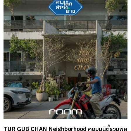
ด้านทรัพยากรน้ำ โดยทุกปีของ Venice Biennale Arte มักแบ่ง
พื้นที่จัดแสดงงานศิลปะออกเป็น 2 พื้นที่หลัก คือ Giardini della
Biennale และ Arsenale di Venezia แล้วเพิ่มเติมงานน่าสนใจอีก
มากมายตามสถานที่ต่าง ๆ ในเมืองเวนิส อาทิ งาน The Spirits
of Maritime Crossing ของศิลปินไทยและอาเซียนที่ Palazzo
Rocco Contarini Corfu และงาน […]
TUR GUB CHAN Neighborhood คอมมูนิตี้รวมพล