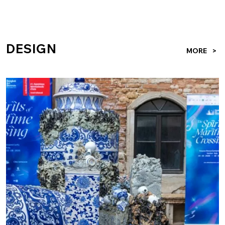
าฟต์ ร้านอาหาร ร้านจำหน่ายสินค้าไลฟ์สไตล์ ฯลฯ ที่ต้องการมี
พื้นที่สำหรับเด็กได้มีที่เล่นระหว่างรอคุณพ่อคุณแม่ช้อปปิ้ง
พร้อม ๆ กับได้ฝึกทักษะทั้งทางร่างกายและสังคมตามช่วงวัย
DESIGN
สตูดิโอออกแบบ IO (Imaginary Objects) นำโดยคุณญารินดา
MORE
บุนนาค จึงเข้ามารับหน้าที่ออกแบบ KID ZONE เพื่อเปลี่ยนที่
ว่างกลางอาคารให้กลายเป็นสนามเด็กเล่นในร่ม เน้นวัสดุ
ธรรมชาติมาใช้ในการออกแบบ ตอบโจทย์แนวคิด Nature-
Based Play ให้เด็กๆ ได้เรียนรู้ผ่านการเล่นและการเคลื่อนไหว
เหมือนเล่นอยู่กลางแจ้ง นำธรรมชาติมาให้เด็กสัมผัสผ่านการ
เล่น สนามเด็กเล่นในร่มแห่งนี้ มีความแตกต่างจากสนามเด็ก
เล่นในร่มทั่วไป ทั้งในแง่ของวัสดุ แนวคิดการเล่น และข้อได้
เปรียบด้านสภาพแวดล้อม โดยตั้งใจยกบรรยากาศสนามเด็ก
เล่นตามธรรมชาติแบบเอาต์ดอร์เข้ามาไว้ในอาคาร ใช้ความรู้สึก
ของธรรมชาติเป็นตัวนำผ่านวัสดุธรรมชาติอย่างไม้สะเดา ไม้สัก
และทรายจากแม่น้ำ มาใช้ในการออกแบบพื้นที่ เพื่อให้เด็กได้