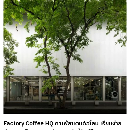
Factory Coffee HQ คาเฟ่สแตนด์อโลน เรียบง่าย