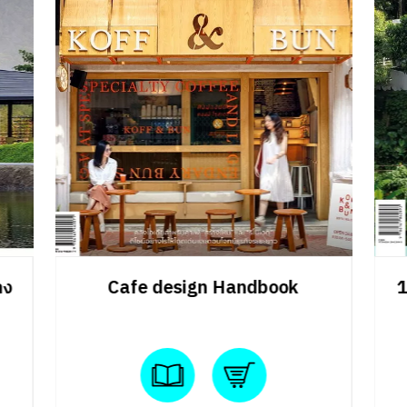
รบกวน ความโดดเด่นของบ้านหลังนี้ คือแนวผนังที่ใช้อิฐบล็อก
ก่อเป็นบล็อกช่องลมที่มีการหันแนวช่องเปิดแตกต่างกันไปใน
แต่ละช่วงของอาคาร สัมพันธ์ไปกับรูปแบบการใช้งานในส่วน
ต่าง ๆ ทั้งยังช่วยพรางอาคารทั้งหลังให้กลมกลืนไปกับผืนป่า
รอบด้านได้อย่างดี ช่องเปิดเหล่านี้ เป็นตัวกำหนดมุมมอง และ
แนวลมที่ไหลผ่านตัวบ้านไปพร้อมกัน ในส่วนที่ต้องการความ
เป็นส่วนตัวจะมีแนวกำแพงซ้อนกันสองชั้นเพื่อให้มุมมองที่ดู
เหลื่อมซ้อนกัน สร้างให้เกิดความจำเพาะของตำแหน่งที่มองทะลุ
ผ่านได้ แม้จะช่วยปิดกั้นสร้างความเป็นส่วนตัว แต่ก็ยังรู้สึก
ปลอดโปร่ง ไม่อึดอัด แม้วัสดุ CO2-SUICOM ที่นำมาใช้ก่อสร้าง
บ้านหลังนี้ ยังอยู่ในขั้นตอนการพัฒนา แต่คาดว่าจะสามารถ
าง
Cafe design Handbook
1
ออกสู่ท่องตลาดได้จริงก่อนปี 2030 อย่างแน่นอน […]