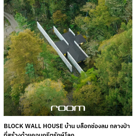
อีกขั้น กับการก่อตั้งร้านสาขา 2 “early yuyen” ภายในโครงการ
My Paws Backyard รามอินทรา 34 (ซอยอยู่เย็น) แยก 12 โดยยัง
คงคอนเซ็ปต์ “ลดก่อนเริ่ม” เช่นเดียวกับร้านแรก ที่อยากชวน
ทุกคนมาลดขยะ สร้างประโยชน์จากวัสดุเหลือใช้ ร่วมกันใส่ใจ
โลกจนกลายเป็นกิจวัตร นอกจากจะมีในส่วนของคาเฟ่ที่รีโน
เวตจากอาคาร Pets Shop เก่า ซึ่งเป็นส่วนหนึ่งของพื้นที่ Dog
Park ยังมีพื้นที่กิจกรรมสำหรับสัตว์เลี้ยงหลายจุดเพิ่มเติมขึ้นมา
เพื่อให้น้องหมาได้ทำกิจกรรมมากขึ้น เรียกว่ามีความเฟรนด์ลี่
ทั้งกลุ่มของครอบครัว เด็ก ๆ และเหล่าน้องหมา ที่นี่จึงตอบ
โจทย์ความต้องการของลูกค้าได้หลากหลายกลุ่ม ซึ่งเป็นความ
ต้องการของคุณเค-เคฑิตา ชัยศักดิ์ศิริ และคุณกิ๊ฟ-กรัณฑา
รณ์ ธนะกวินวัจน์ สองหุ้นส่วนที่อยากให้สาขานี้ บอกเล่าอารมณ์
ถึงความเป็นบ้าน อบอุ่นเป็นกันเองมากกว่าสาขาแรก พร้อม
BLOCK WALL HOUSE บ้าน บล็อกช่องลม กลางป่า
พื้นที่ให้ครอบครัวได้พักผ่อนทั้งในคาเฟ่และพื้นที่เอ๊าต์ดอร์ที่
ที่สร้างด้วยคอนกรีตรักษ์โลก
กว้างขวางและเป็นอิสระ ต่อยอดคอนเซ็ปต์การเป็นคาเฟ่เพ็ท