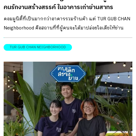
คนรักงานสร้างสรรค์ ในอาคารเก่าย่านสาทร
คอมมูนิตี้ที่เป็นมากกว่าอาคารรวมร้านค้า แต่ TUR GUB CHAN
Neighborhood คือสถานที่ที่ผู้คนจะได้มาปล่อยไอเดียให้ย่าน
เศรษฐกิจอย่างสาทรมีพื้นที่ของคนรุ่นใหม่ เพื่อร่วมขับเคลื่อน
ย่านด้วยความคิดสร้างสรรรค์ ที่นี่ตั้งอยู่ในอาคารเก่าบนถนน
TUR GUB CHAN NEIGHBORHOOD
เชื้อเพลิง กับการเปลี่ยนทุกตารางเมตรของพื้นที่ภายในอาคาร
ให้เป็นพื้นที่ที่คนรักงานสร้างสรรค์จะสามารถรวมตัวกันเพื่อ
เปิดเป็นพื้นที่ธุรกิจเล็ก ๆ ที่น่าจับตามอง อาทิ คาเฟ่ ร้านเสื้อผ้า
แฟชั่น และร้านจำหน่ายงานออกแบบต่าง ๆ ได้มาสปาร์กจอย
ผุดไอเดียใหม่ ๆ ให้เกิดขึ้นในย่านเศรษฐกิจของเมือง ยิ่งกว่านั้น
ยังทำให้มีพื้นที่สำหรับคนได้มานั่งพูดคุยแลกเปลี่ยนไอเดีย
สร้างสรรค์ และร่วมมือกันขับเคลื่อนสิ่งเล็ก ๆ เพื่อเปลี่ยนเมืองไป
พร้อมกัน ย่านศูนย์กลางธุรกิจที่ไม่ทิ้งพื้นที่ให้ผู้คน ก่อนจะกลาย
มาเป็นย่าน CBD (Central Business District) ที่เราเรียกกันคุ้น