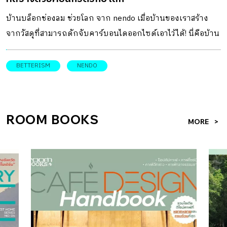
เฟลนด์ลี่ […]
บ้านบล็อกช่องลม ช่วยโลก จาก nendo เมื่อบ้านของเราสร้าง
จากวัสดุที่สามารถดักจับคาร์บอนไดออกไซด์เอาไว้ได้! นี่คือบ้าน
ท่ามกลางธรรมชาติ ซึ่งเป็นต้นแบบของวัสดุก่อสร้างที่ยั่งยืน
แห่งอนาคตอันใกล้ บล็อกช่องลมที่สร้างจากวัสดุ CO2-SUICOM
BETTERISM
NENDO
จำนวน 2,050 ก้อน ได้รับการนำมาใช้ในการสร้างแนวผนังของ
บ้านหลังนี้ โดยวัสดุนี้เป็นส่วนผสมครึ่งต่อครึ่งระหว่าง
ปูนซีเมนต์กับวัตถุดิบที่เป็นมิตรกับสิ่งแวดล้อม ซึ่งจะสร้างให้
ROOM BOOKS
MORE
เกิดกระบวนการดักจับ CO2 ในขั้นตอนของการแข็งตัวของ
ซีเมนต์ เป็นผลให้วัสดุ CO2-SUICOM สามารถช่วยลดภาวะโลก
ร้อนได้เป็นอย่างดี โดยวัสดุนี้เป็นการพัฒนาที่เกิดจากความร่วม
มือของบริษัท Kajima, The Chugoku Electric Power Co.,
Denka, และ Landes Co. จนเกิดเป็นคอนกรีตที่สามารถดักจับ
คาร์บอนไดออกไซด์ได้เป็นครั้งแรกของโลก บ้านหลังนี้ตั้งอยู่ใน
จังหวัดนากาโนะ ประเทศญี่ปุ่น ท่ามกลางธรรมชาติอันไร้ซึ่งสิ่ง