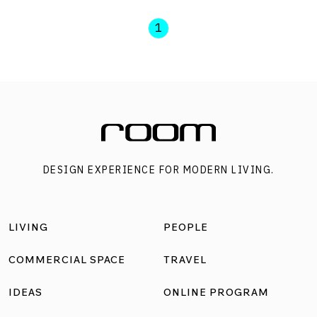
กิจกรรมหลักของมหกรรมศิลปะนานาชาติ เวนิส เบียนนาเล่
ครั้งที่ 60 บอกเล่าเรื่องราวของความสัมพันธ์ 10,000 กิโลเมตร
1
ของเมืองบางกอกและเวนิส ผ่าน 40 ผลงานศิลปะอันโดดเด่น
ของ 15 ศิลปินจากภาคพื้นเอเชียตะวันออกเฉียงใต้ ตั้งแต่ภาพ
วาด ประติมากรรม สื่อผสม และวิดีโอจัดวาง ซึ่งเจาะลึกประเด็น
เรื่องการพลัดถิ่น ลัทธิล่าอาณานิคม และการผสมผสานของ
วัฒนธรรมที่หลากหลายทั่วเอเชียตะวันออกเฉียงใต้ โดยเน้นไปที่
สัญลักษณ์ของการข้ามน้ำ และการเดินทางทางทะเลเป็นพิเศษ
DESIGN EXPERIENCE FOR MODERN LIVING.
The […]
LIVING
PEOPLE
COMMERCIAL SPACE
TRAVEL
IDEAS
ONLINE PROGRAM