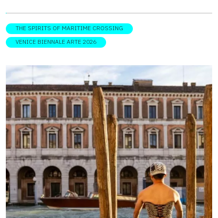
หมุดหมายสำคัญของวงการในทุก ๆ 2 ปี และสำหรับปี 2026 นี้
จัดขึ้นเป็นครั้งที่ 61 ภายใต้ชื่อธีมงานว่า “In Minor Keys ” เพื่อ
THE SPIRITS OF MARITIME CROSSING
แสดงออกถึงเสียงที่ไม่เคยถูกให้ความสำคัญ ด้วยการเล่าเรื่อง
VENICE BIENNALE ARTE 2026
ผ่านสื่อทางศิลปะในรูปแบบต่างๆ อันเต็มไปด้วยอารมณ์ ความ
ขัดแย้งจากโครงสร้างทางสังคมและการเมือง และข้อคิดทาง
ด้านทรัพยากรน้ำ โดยทุกปีของ Venice Biennale Arte มักแบ่ง
พื้นที่จัดแสดงงานศิลปะออกเป็น 2 พื้นที่หลัก คือ Giardini della
Biennale และ Arsenale di Venezia แล้วเพิ่มเติมงานน่าสนใจอีก
มากมายตามสถานที่ต่าง ๆ ในเมืองเวนิส อาทิ งาน The Spirits
of Maritime Crossing ของศิลปินไทยและอาเซียนที่ Palazzo
Rocco Contarini Corfu และงาน […]