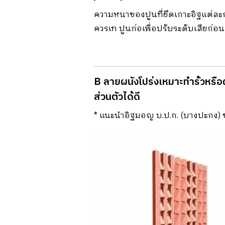
ความหนาของปูนที่ยึดเกาะอิฐแต่ละก
ควรเท ปูนก่อเพื่อปรับระดับเสียก่อน
B ลายผนังโปร่งเหมาะทําร้ัวหรือ
ส่วนตัวได้ดี
* แนะนําอิฐมอญ บ.ป.ก. (บางปะกง) 