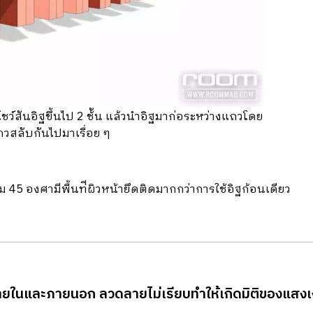
ว์สันอิฐขึ้นไป 2 ช้ัน แล้วนําอิฐมาก่อระหว่างแถวโดย
ถวสลับกันไปมาเรื่อย ๆ
มุม 45 องศามีพื้นท่ีผิวหน้ายึดติดมากกว่าการใช้อิฐก้อนเดียว
ภายในและภายนอก ลวดลายไม่เรียบทําให้เกิดมิติของแสงเ