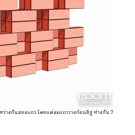
หว่างกันสองแถว โดยแต่ละแถววางก้อนอิฐ ห่างกัน 7