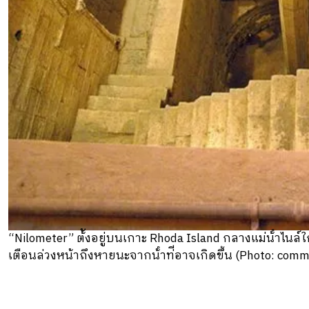
“Nilometer” ต้ังอยู่บนเกาะ Rhoda Island กลางแม่น้ําไนล์
เตือนล่วงหน้าถึงหายนะจากน้ําท่ีอาจเกิดขึ้น (Photo: comm