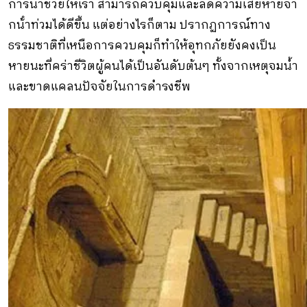
การน้ําช่วยให้เรา สามารถควบคุมและลดความเสียหายจา
กน้ําท่วมได้ดีขึ้น แต่อย่างไรก็ตาม ปรากฏการณ์ทาง
ธรรมชาติที่เหนือการควบคุมก็ทําให้อุทกภัยยังคงเป็น
หายนะที่คร่าชีวิตผู้คนได้เป็นอันดับต้นๆ ทั้งจากเหตุจมน้ำ
และขาดแคลนปัจจัยในการดำรงชีพ