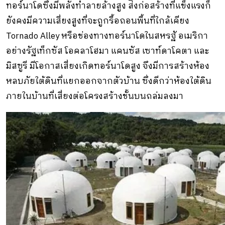
ทอร์นาโดซึ่งมีพลังทําลายล้างสูง ส่ิงก่อสร้างที่แข็งแรงก็
ยังคงมีความเสี่ยงสูงที่จะถูกรื้อถอนพื้นที่ใกล้เคียง
Tornado Alley หรือช่องทางทอร์นาโดในสหรฐั อเมริกา
อย่างรัฐเท็กซัส โอคลาโฮมา แคนซัส เซาท์ดาโคตา และ
มิสซูรี มีโอกาสเสี่ยงเกิดทอร์นาโดสูง จึงมีการสร้างห้อง
หลบภัยใต้ดินที่แยกออกจากตัวบ้าน ซึ่งดีกว่าห้องใต้ดิน
ภายในบ้านที่เสี่ยงต่อโครงสร้างชั้นบนถล่มลงมา