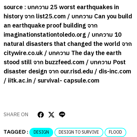
source : บทความ 25 worst earthquakes in
history จาก list25.com / บทความ Can you build
an earthquake proof building จาก
imaginationstationtoledo.org / บทความ 10
natural disasters that changed the world จาก
citywire.co.uk / บทความ The day the earth
stood still จาก buzzfeed.com / บทความ Post
disaster design จาก our.risd.edu / dis-inc.com
/ iitk.ac.in / survival- capsule.com
SHARE ON
TAGGED :
DESIGN
DESIGN TO SURVIVE
FLOOD