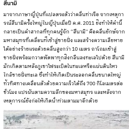
สึนามิ
มาจากภาษาญี่ปุ่นที่แปลตรงตัวว่าคลื่นท่าเรือ จากเหตุกา
รณ์สึนามิคร้ังใหญ่ในญี่ปุ่นเมื่อปี ค.ศ. 2011 ย่ิงทําให้คํานี้
กลายเป็นคําสากลที่ทุกคนรู้จัก “สึนามิ” คือคลื่นยักษ์จาก
มหาสมุทรที่เคลื่อนท่ีเข้าสู่ชายฝั่ง และสร้างความเสียหาย
ได้อย่างร้ายแรงด้วยคลื่นสูงกว่า 10 เมตร ถาโถมเข้าสู่
ชายฝั่งพร้อมกวาดพัดพาทุกส่ิงกลืนลงทะเลไปด้วย สึนามิ
มักเกิดตามหลังภูเขาไฟระเบิดในทะเลหรือแผ่นดินไหว
ใกล้ชายฝั่งทะเล ซึ่งทําให้เกิดเป็นระลอกคลื่นขนาดใหญ่
ท่ัวทิศทางเคลื่อนตัวด้วยความเร็วได้ถึง 700 กิโลเมตรต่อ
ชั่วโมง แปรผันตามความลึกของมหาสมุทร และหลังจาก
เหตุการณ์ยังก่อให้เกิดน้ําท่วมตามมาอีกด้วย