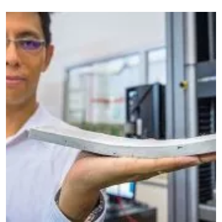
โบนัสออกอีกต่อไป ซัมซุงจัดเต็ม ทั้งเครื่องซักผ้า ตู้เย็น เครื่อง
ดูดฝุ่น ไมโครเวฟ Wash & Dry เครื่องซักผ้าพรีเมี่ยม ที่ซักผ้า
หลากหลายได้อย่างครบวงจร สามารถรองรับการซักผ้าได้ทุก
ประเภท ทั้งเนื้อผ้าบอบบาง จนถึงเสื้อผ้าทั่วไป แถมยังใส่เสื้อผ้า
เพิ่มเติมได้ทุกเมื่อ ผ่อนเริ่มต้นเดือนละ 3,999 บาท นาน 10
เดือน Twin Cooling Plus เปลี่ยนให้ชีวิตดีกว่า มีระบบความเย็น
แยกเป็นอิสระ ตู้เย็นที่จะช่วยให้คุณหาของได้รวดเร็วมากขึ้นอีก
ด้วย ผ่อนเริ่มต้นเดือนละ 2,899 บาท นาน 10 เดือน POWERbot
การทำความสะอาดที่เหนือธรรมดา หุ่นยนต์ดูดฝุ่น ดูดและถูได้
ในครั้งเดียว พลังแรงดูด 20 วัตต์ ทำความสะอาดได้อย่าง
หมดจด ผ่อนเริ่มต้นเดือนละ […]