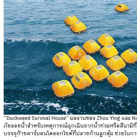
“Duckweed Survival House” ผลงานของ Zhou Ying และ Niu
ภัยลอยน้ําสําหรับเหตุการณ์ฉุกเฉินจากน้ําท่วมหรือสึนามิ
บรรจุก๊าซคาร์บอนไดออกไซด์ที่ปลายก้านลูกตุ้ม ช่วยในกา