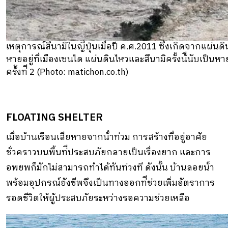
เหตุการณ์สึนามิในญี่ปุ่นเมื่อปี ค.ศ.2011 ซึ่งเกิดจากแ
หายอยู่ที่เมืองเซนได แผ่นดินไหวและสึนามิครั้งน้ีนับเป็นหา
คร้ังท่ี 2 (Photo: matichon.co.th)
FLOATING SHELTER
เมื่อบ้านเรือนเสียหายจากน้ําท่วม การสร้างที่อยู่อาศัย
ชั่วคราวบนพื้นท่ีประสบภัยกลายเป็นเรื่องยาก และการ
อพยพก็มักไม่สามารถทําได้ทันท่วงที ดังนั้น บ้านลอยน้ํา
พร้อมอุปกรณ์ยังชีพจึงเป็นทางออกท่ีช่วยเพิ่มอัตราการ
รอดชีวิตให้ผู้ประสบภัยระหว่างรอความช่วยเหลือ