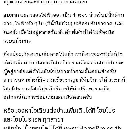
อยู่ด้านล่างและด้านบน (ที่น้ำท่วมไม่ถึง)
งบมาก
แยกวงจรไฟฟ้าออกเป็น 4 วงจร สำหรับปลั๊กด้าน
ล่าง
,
ไฟฟ้าทั่ว ๆ ไป (ที่น้ำไม่ท่วม) เครื่องปรับอากาศ
,
และ
ในครัว เมื่อไม่อยู่หลายวัน สับคัทต์เอ้าท์ได้ ไม่ต้องปิด
ระบบทั้งหมด
ถึงแม้จะเกิดความเสียหายไปแล้ว เราก็ควรจะหาวิธีแก้ไข
ต่อไปเพื่อความปลอดภันในบ้าน รวมถึงความสบายใจของ
ผู้อยู่อาศัยแต่ถ้าไม่มั่นใจในการทำตามขั้นตอนข้างต้น
สามารถหาช่างที่มีความเชี่ยวชาญมาให้บริการได้ แวะมาที่
โฮมโปร ทาง โฮมโปร มีบริการให้คำปรึกษารวมถึง
อุปกรณ์ในการซ่อมแซมระบบไฟครบครัน
หรือมองหาไอเดียแต่งบ้านเพิ่มเติมได้ที่ โฮมโปร
และโฮมโปร เอส ทุกสาขา
หรือช้อปปิ้งออนไลน์ได้ที่
www.HomePro.co.th