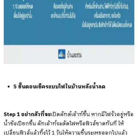
5 ขั้นตอนเช็คระบบไฟในบ้านหลังน้ำลด
Step 1 อย่ากลัวที่จะ
เปิดคัทต์เอ้าท์ขึ้น หากมีไฟรั่วอยู่หรือ
น้ำขังเปียกชื้น คัทเอ้าท์จะตัดไฟหรือฟิวส์ขาดทันที
ให้
เปลี่ยนฟิวส์แล้วทิ้งไว้
1
วันให้ความชื้นระเหยออกไปแล้ว