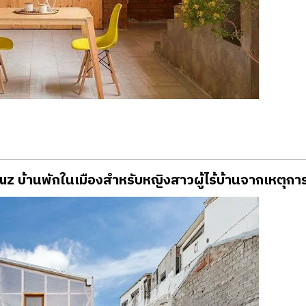
uz บ้านพักในเมืองสำหรับหญิงสาวผู้ไร้บ้านจากเหตุกา