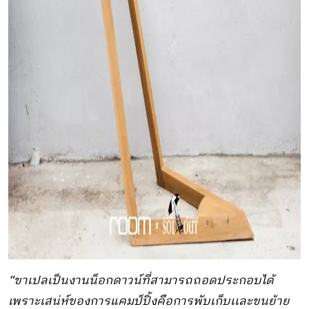
“ขาเปลเป็นงานน็อกดาวน์ที่สามารถถอดประกอบได้
เพราะเสน่ห์ของการแคมป์ปิ้งคือการพับเก็บเเละขนย้าย