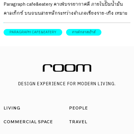
Paragraph cafe&eatery คาเฟ่บรรยากาศดี ภายในปั๊มน้ำมัน
คาลเท็กซ์ บนถนนสายหลักระหว่างอำเภอเชียงราย-เทิง เหมาะ
กับคนที่กำลังเดินทางท่องเที่ยวไปยังจังหวัดเชียงราย แล้วกำลัง
หาจุดแวะพักรถและเปลี่ยนอิริยาบถสบาย ๆ ก่อนเดินทางต่อ
PARAGRAPH CAFE&EATERY
คาเฟ่กลาสเฮ้าส์
DESIGNER DIRECTORY ออกแบบ: IS Architects คาเฟ่ในปั๊ม
น้ำมันที่ขอหลบตัวเองออกจากบรรยากาศวุ่นวายภายนอก ไว้
เบื้องหลังกำแพงอิฐบล็อกสีเทาขนาดใหญ่ เตรียมเผยมุมพัก
ผ่อนที่ทั้งสดชื่นและร่มรื่นไว้ด้านใน ทันทีที่ทุกคนก้าวเดินเข้ามา
โดย คุณปวิณ ทารัตน์ใจ จาก IS Architects ได้เล่าให้ฟังถึง
DESIGN EXPERIENCE FOR MODERN LIVING.
แนวคิดการออกแบบคาเฟ่ในสถานีบริการน้ำมันแห่งนี้ว่า “คาเฟ่
ที่อยู่ในปั๊มน้ำมันแบบนี้ เราต้องศึกษาก่อนว่า ปั๊มน้ำมันทั่วไปเขา
มีคาเฟ่แบบไหน และเราจะทำอย่างไรให้ผู้มาใช้บริการโดย
LIVING
PEOPLE
เฉพาะนักเดินทาง นักท่องเที่ยว หรือแม้แต่นักชิมกาแฟ
สามารถใช้เวลากับตัวโครงการที่อยู่ในปั๊มน้ำมันให้ได้นานที่สุด
COMMERCIAL SPACE
TRAVEL
ในขั้นตอนการคิดเราแบ่งพื้นที่การใช้งานปั๊มน้ำมันออกเป็น