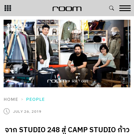
Skip
to
content
HOME
PEOPLE
JULY 26, 2019
จาก STUDIO 248 สู่ CAMP STUDIO ก้าว