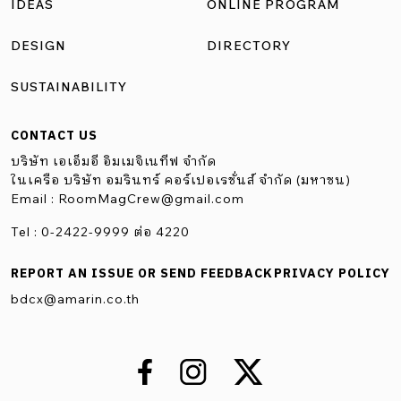
IDEAS
ONLINE PROGRAM
โซนนิ่ง ด้านหน้า หรือโซนเติมน้ำมัน ผู้ใช้บริการหลัก ๆ จะมาใช้
งานประมาณ 5-10 นาที ส่วนตรงกลางอย่าง ร้านสะดวกซื้อ
DESIGN
DIRECTORY
หรือห้องน้ำ จะใช้บริการ 5- 15 นาที สำหรับที่นี่เราอยากให้ตัว
SUSTAINABILITY
โครงการในปั๊มน้ำมันถูกสนับสนุนโดยคาเฟ่ เราจึงสร้างโซนนิ่ง
ของคาเฟ่ไว้ข้างในสุด เพื่อให้คนมาใช้เวลาอยู่ภายในโครงการ
CONTACT US
มากที่สุด ผ่านงานออกแบบของตัวคาเฟ่ที่สามารถเป็นตัวดึง
บริษัท เอเอ็มอี อิมเมจิเนทีฟ จำกัด
เวลาให้ลูกค้าอยากอยู่ในพื้นที่ได้นาน ๆ ได้ผ่อนคลายอิริยาบถ
ในเครือ บริษัท อมรินทร์ คอร์เปอเรชั่นส์ จำกัด (มหาชน)
Email :
RoomMagCrew@gmail.com
และรู้สึกสดชื่นอย่างเต็มที่ ก่อนขับรถออกเดินทางต่อไป” และ
เนื่องจากพื้นที่ของปั๊มน้ำมันมีลักษณะหน้าแคบและยาวลึก […]
Tel : 0-2422-9999 ต่อ 4220
REPORT AN ISSUE OR SEND FEEDBACK
PRIVACY POLICY
bdcx@amarin.co.th