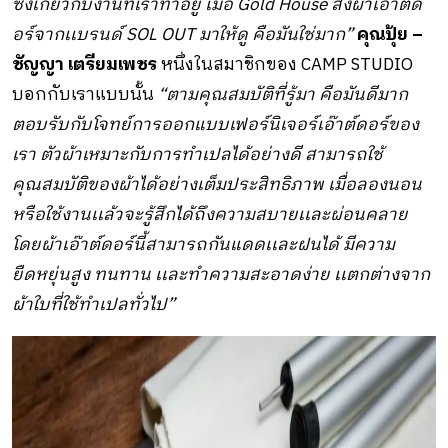
ซึ่งเกี่ยวกับงานที่เราทำอยู่ เมื่อ Gold House ส่งผ้าเอ๊าต์ด
อร์จากเเบรนด์ SOL OUT มาให้ดู คือมันใช่มาก”
คุณปุ้ย –
ชัญญา เตรียมเพชร
หนึ่งในสมาชิกของ CAMP STUDIO
บอกกับเราแบบนั้น
“ตามคุณสมบัติที่รู้มา คือมันดีมาก
ตอบรับกับโจทย์การออกแบบเฟอร์นิเจอร์เอ๊าต์ดอร์ของ
เรา ตัวผ้าเหมาะกับการทำเปลได้อย่างดี สามารถใช้
คุณสมบัติของผ้าได้อย่างเต็มประสิทธิภาพ เมื่อลองนอน
หรือใช้งานเเล้วจะรู้สึกได้ถึงความสบายเเละผ่อนคลาย
โดยผ้าเอ๊าต์ดอร์นี้สามารถกันแดดเเละฝนได้ มีความ
ยืดหยุ่นสูง ทนทาน เเละทำความสะอาดง่าย เเตกต่างจาก
ผ้าใบที่ใช้ทำเปลทั่วไป”