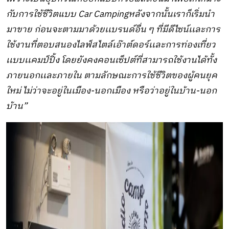
กับการใช้ชีวิตแบบ Car Campingหลังจากนั้นเราก็เริ่มนำ
มาขาย ก่อนจะตามมาด้วยเเบรนด์อื่น ๆ ที่มีดีไซน์เเละการ
ใช้งานที่ตอบสนองไลฟ์สไตล์เอ๊าต์ดอร์เเละการท่องเที่ยว
เเบบเเคมป์ปิ้ง โดยยังคงคอนเซ็ปต์ที่สามารถใช้งานได้ทั้ง
ภายนอกเเละภายใน ตามลักษณะการใช้ชีวิตของผู้คนยุค
ใหม่ ไม่ว่าจะอยู่ในเมือง-นอกเมือง หรือว่าอยู่ในบ้าน-นอก
บ้าน”