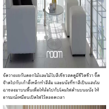
จัดวางแจกันดอกไม้และไม้ใบสีเขียวสดดูมีชีวิตชีวา จี๊ด
จ๊าดไปกับเก้าอี้เหล็กทำสีส้ม และผนังที่ทาสีเป็นแสงไผ
ฉายลงมาบนพื้นเพื่อให้ล้อไปกับโคมไฟด้านบนผนัง ให้
อารมณ์เหมือนเปิดไฟไว้ตลอดเวลา