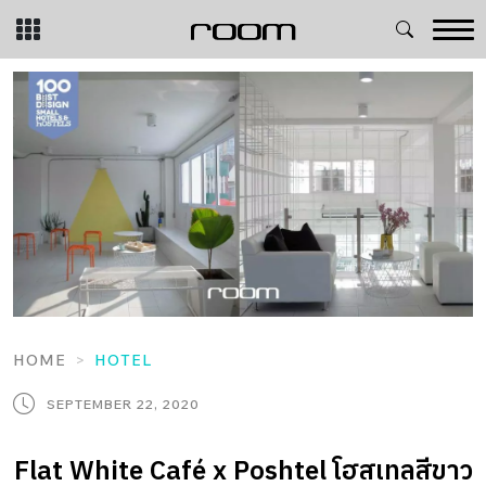
Skip
to
content
HOME
HOTEL
SEPTEMBER 22, 2020
Flat White Café x Poshtel โฮสเทลสีขาว