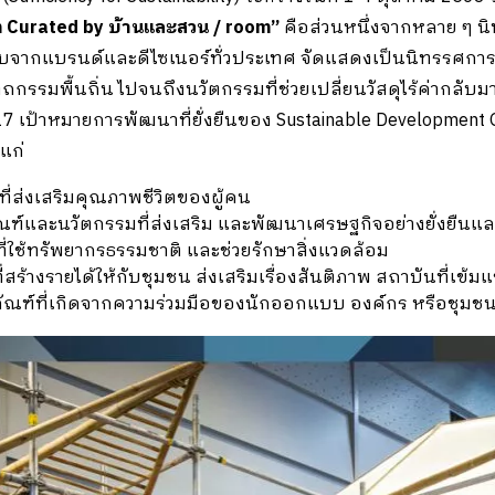
on Curated by
บ้านและสวน /
room”
คือส่วนหนึ่งจากหลาย ๆ นิท
บบจากแบรนด์และดีไซเนอร์ทั่วประเทศ จัดแสดงเป็นนิทรรศการที
กรรมพื้นถิ่น ไปจนถึงนวัตกรรมที่ช่วยเปลี่ยนวัสดุไร้ค่ากลับม
 เป้าหมายการพัฒนาที่ยั่งยืนของ Sustainable Development Goa
แก่
่ส่งเสริมคุณภาพชีวิตของผู้คน
ฑ์และนวัตกรรมที่ส่งเสริม และพัฒนาเศรษฐกิจอย่างยั่งยืน
่ใช้ทรัพยากรธรรมชาติ และช่วยรักษาสิ่งแวดล้อม
้างรายได้ให้กับชุมชน ส่งเสริมเรื่องสันติภาพ สถาบันที่เข้ม
ฑ์ที่เกิดจากความร่วมมือของนักออกแบบ องค์กร หรือชุมชนเพื