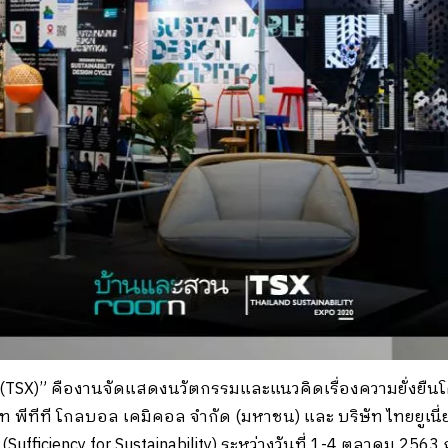
(TSX)” คืองานจัดแสดงนวัตกรรมและแนวคิดเรื่องความยั่งยืนโ
 พีทีที โกลบอล เคมิคอล จำกัด (มหาชน) และ บริษัท ไทยยูเนี่ย
” (Sufficiency for Sustainability) ระหว่างวันที่ 1-4 ตุลาคม 25