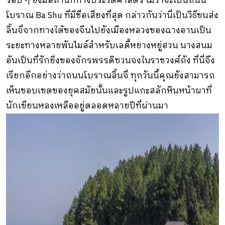
รอบ ๆ ยังมีสถานที่ทางประวัติศาสตร์ ไม่ว่าจะเป็นถนน
โบราณ Ba Shu ที่มีชื่อเสียงที่สุด กล่าวกันว่านี่เป็นวิธีขนส่ง
ลิ้นจี่จากทางใต้ของจีนไปยังเมืองหลวงของฉางอานเป็น
ระยะทางหลายพันไมล์สำหรับเลดี้หยางหยู่ฮวน นางสนม
อันเป็นที่รักยิ่งของจักรพรรดิซวนจงในราชวงศ์ถัง ที่นี่จึง
เรียกอีกอย่างว่าถนนโบราณลิ้นจี่ ทุกวันนี้คุณยังสามารถ
เห็นขอบเขตของยุคสมัยนั้นและรูปแกะสลักหินหน้าผาที่
นักเขียนหลงเหลืออยู่ตลอดหลายปีที่ผ่านมา