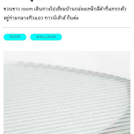
ชวนชาว room เดินทางไปเยี่ยมบ้านกล่องเหล็กสีดำที่แทรกตัว
อยู่ท่ามกลางทิวแถว ทาวน์เฮ้าส์ กันค่ะ
ROOM
WALLLASIA