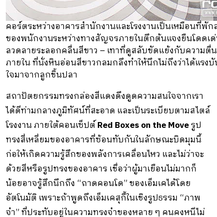
คอร์ตระหว่างอาคารสำนักงานและโรงงานเป็นเหมือนที่พั
ของพนักงานระหว่างทางสัญจรภายในตึกต้นแจงยืนโดดเด
ลวดลายระลอกคลื่นสีขาว – เทาที่ดูสลับขัดแย้งกับความตื่น
ภายใน ที่นั่งหินอ่อนสีขาวกลมกลึงทำให้นึกไม่ถึงว่าได้แรง
ใจมาจากลูกชิ้นปลา
สถาปัตยกรรมทรงกล่องสีแดงดึงดูดความสนใจจากเรา
ได้ดีท่ามกลางภูมิทัศน์ที่สะอาด และเป็นระเบียบตามสไตล์
โรงงาน ภายใต้คอนเซ็ปต์
Red
Boxes on the Move
รูป
ทรงสี่เหลี่ยมของอาคารที่ซ้อนทับกันในลักษณะบิดมุมนี้
ก่อให้เกิดความรู้สึกของพลังการเคลื่อนไหว และไม่ว่าจะ
ด้วยสีหรือรูปทรงของอาคาร เชื่อว่าผู้มาเยือนไม่มากก็
น้อยอาจรู้สึกนึกถึง “ถาดคอนโด” ของเอ็มเคได้โดย
อัตโนมัติ เพราะถ้าพูดถึงเอ็มเคสุกี้ในเชิงรูปธรรม “ภาพ
จำ” ที่ประทับอยู่ในความทรงจำของหลาย ๆ คนคงหนีไม่