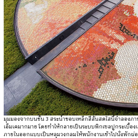
มุมมองจากบนชั้น 3 สระน้ำขอบเหล็กสีสันสดใสนี้จำลองภาพม
เอ็มเคมากมาย โดยทำให้กลายเป็นระบบพิกเซลปูกระเบื้องเคล
ภายในออกแบบเป็นหลุมวงกลมให้พนักงานเข้าไปนั่งพักผ่อน