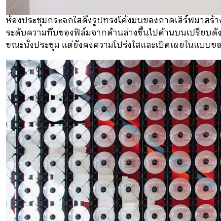
ห้องประชุมกระจกใสดึงรูปทรงโค้งมนของถาดเสิร์ฟมาสร้าง
ระดับความทึบของฟิล์มจากด้านล่างขึ้นไปด้านบนเปรียบดัง
ขณะนั่งประชุม แต่ยังคงความโปร่งใสและเปิดเผยในแบบขอ