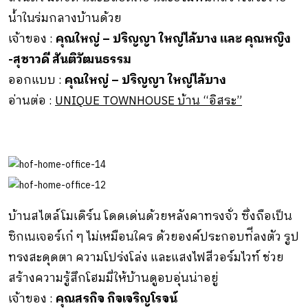
น้ำในร่มกลางบ้านด้วย
เจ้าของ :
คุณใหญ่ – ปริญญา ใหญ่ไล้บาง และ คุณหญิง
-สุชาวดี สันติวัฒนธรรม
ออกแบบ :
คุณใหญ่ – ปริญญา ใหญ่ไล้บาง
อ่านต่อ :
UNIQUE TOWNHOUSE บ้าน “อิสระ”
บ้านสไตล์โมเดิร์น โดดเด่นด้วยหลังคาทรงจั่ว ซึ่งถือเป็น
ซิกเนเจอร์เก๋ ๆ ไม่เหมือนใคร ด้วยองค์ประกอบท่ีลงตัว รูป
ทรงสะดุดตา ความโปร่งโล่ง และแสงไฟสีวอร์มไวท์ ช่วย
สร้างความรู้สึกโฮมมี่ให้บ้านดูอบอุ่นน่าอยู่
เจ้าของ :
คุณสรกิจ กิจเจริญโรจน์