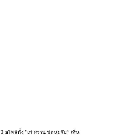
3 สไตล์ทั้ง “เท่ หวาน ซ่อนขรึม” เห็น