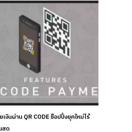
ายเงินผ่าน QR CODE ช็อปปิ้งยุคใหม่ไร้
ินสด