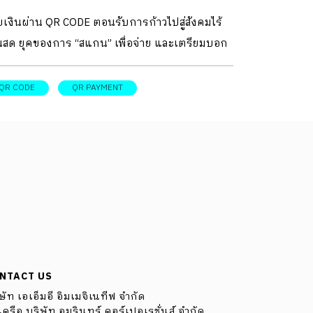
ยเงินผ่าน QR CODE ตอนรับการก้าวไปสู่สังคมไร้
ินสด ยุคของการ “สแกน” เพื่อจ่าย และเตรียมบอก
การพกกระเป๋าเงิน หยิบเงินสดหรือบัตรมาจ่าย
ว
QR CODE
QR PAYMENT
NTACT US
ษัท เอเอ็มอี อิมเมจิเนทีฟ จำกัด
ครือ บริษัท อมรินทร์ คอร์เปอเรชั่นส์ จำกัด