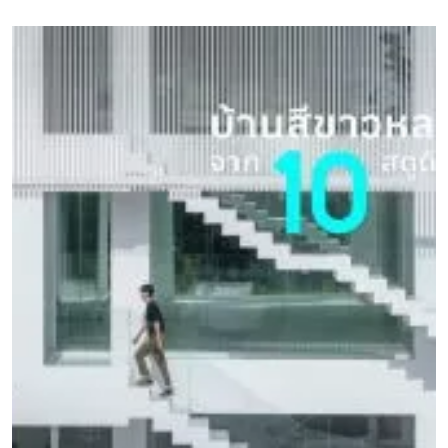
ออกแบบของสถาปนิกจาก TOUCH ARCHITECT “เมื่อดูจาก
บริบทของพื้นที่ตั้ง ซึ่งเป็นห้องเเบ่งเช่าที่อยู่ในอาคาร พร้อมกับ
ขนาดพื้นที่ที่เล็กเพียง 35 ตารางเมตร ทำให้ยากต่อการออก
แบบสเปซ ดังนั้นจึงเลือกที่จะออกแบบให้ คาเฟ่ปุณณวิถี แห่งนี้
มีความโปร่งโล่งที่สุด ทั้งยังต้องการให้คนสามารถมองเห็น
บรรยากาศภายในร้านเเละชักชวนให้ลูกค้าอยากเข้ามา จึง
ตกแต่งพื้นที่เพื่อกระตุ้นให้เกิดการเปลี่ยนผ่านทางความรู้สึก
โดยการเลือกใช้วัสดุที่ช่วยสร้างความน่าสนใจให้กับพื้นที่ในเเต่
ละฟังก์ชันแทน” จากข้อจำกัดของพื้นที่สถาปนิกเลือกที่จะไม่
แตะโครงสร้างของอาคาร แล้วสร้างเลเยอร์ซ้อนอีกชั้นด้านใน
ด้วยแผงฟาซาดแบบบานเกล็ดใส ซึ่งได้แรงบันดาลใจมาจาก
โรงคั่วกาแฟแบบโบราณที่ผนังมักใช้ไม้ตีซ้อนเกล็ด คงกลิ่น
อายแบบรัสติก พร้อมการโชว์สัจวัสดุ แต่มีข้อจำกัดเรื่องของมุม
มองและความทึบตัน ผู้ออกแบบจึงนำแพตเทิร์นนี้มาใช้โดย
ดัดแปลงเป็นบานเกล็ดกระจกใสที่ติดตั้งแบบแรนดอม เกิด