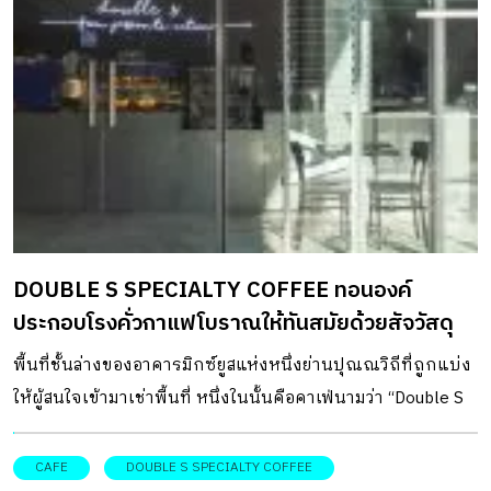
DOUBLE S SPECIALTY COFFEE ทอนองค์
ประกอบโรงคั่วกาแฟโบราณให้ทันสมัยด้วยสัจวัสดุ
พื้นที่ชั้นล่างของอาคารมิกซ์ยูสแห่งหนึ่งย่านปุณณวิถีที่ถูกแบ่ง
ให้ผู้สนใจเข้ามาเช่าพื้นที่ หนึ่งในนั้นคือคาเฟ่นามว่า “Double S
Specialty Coffee” คาเฟ่ปุณณวิถี ในกล่องใสคลีนสะอาดตา
ดึงดูดความสนใจตั้งแต่แรกเห็น โดยทั้งหมดเป็นฝีมือการ
CAFE
DOUBLE S SPECIALTY COFFEE