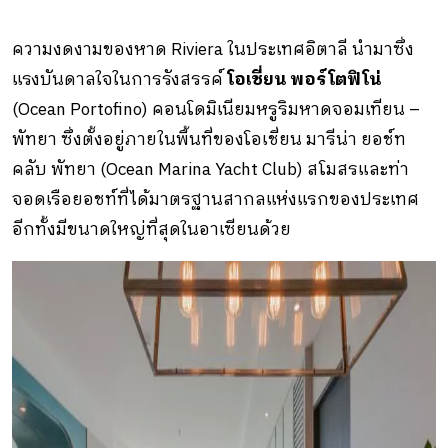
ความงดงามของหาด Riviera ในประเทศอิตาลี นำมาซึ่ง
แรงบันดาลใจในการรังสรรค์
โอเชี่ยน พอร์โตฟิโน่
(Ocean Portofino) คอนโดมิเนียมหรูริมหาดจอมเทียน –
พัทยา ซึ่งตั้งอยู่ภายในพื้นที่ของโอเชี่ยน มารีน่า ยอช์ท
คลับ พัทยา (Ocean Marina Yacht Club) สโมสรและท่า
จอดเรือยอชท์ที่ได้มาตรฐานสากลแห่งแรกของประเทศ
อีกทั้งมีขนาดใหญ่ที่สุดในอาเซียนด้วย