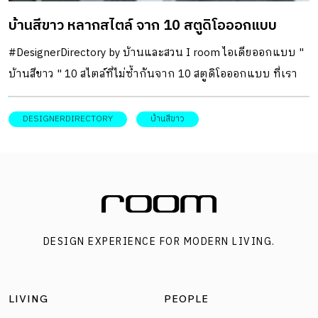
เป็นอารมณ์ที่แตกต่างออกไป ทั้งยังเป็นวัสดุที่หาได้ง่ายราคาไม่
บ้านสีขาว หลากสไตล์ จาก 10 สตูดิโอออกแบบ
เเพง ให้ความรู้สึกปลอดโปร่งด้านมุมมองที่ดีกว่า อีกทั้งยัง
สามารถมองเห็นบรรยากาศภายในร้าน จูงใจให้ลูกค้าอยากเข้า
#DesignerDirectory by บ้านและสวน I room ไอเดียออกแบบ "
มาใช้บริการ อย่างที่ผู้ออกแบบตั้งใจไว้ด้วย ในส่วนของผนังที่
บ้านสีขาว " 10 สไตล์ที่ไม่ซ้ำกันจาก 10 สตูดิโอออกแบบ ที่เรา
กลายมาเป็นแบ็กกราวน์ของร้าน เด่นด้วยการเลือกใช้อิฐบล็อก
คัดและรวบรวมมาให้ต่างมีความโดดเด่น เฉพาะตัว มี
ที่คุ้นเคย โดยแพตเทิร์นในการก่อนี้ได้แรงบันดาลใจมาจากการ
เอกลักษณ์ ตั้งแต่บ้านหลังหลังน้อย พื้นที่กระทัดรัด บ้านนอก
DESIGNERDIRECTORY
บ้านสีขาว
จัดเรียงวัสดุชนิดนี้ในร้านขายวัสดุก่อสร้างที่มีการวางเรียงสลับ
เมืองชนบท จนไปถึงการรีโนเวตอาคารพาณิชย์
กันไปมา อย่างการนำด้านสันหรือด้านข้างหันออกบ้าง เพื่อสร้าง
ความสมดุลและการถ่ายเทน้ำหนักมาสร้างความแปลกตาให้กับ
ผนังร้านได้เป็นอย่างดี ด้วยความชื่นชอบสไตล์มินิมัลแบบคาเฟ่
เกาหลีของเจ้าของร้าน ทำให้พื้นที่ภายในได้รับการตกแต่งแบบ
เรียบง่าย คุมมู้ดแอนด์โทนสีเทา-ดำ กับเคาน์เตอร์บาร์กรุสเต
DESIGN EXPERIENCE FOR MODERN LIVING.
นเลสเรียบเกลี้ยงเป็นพระเอกของร้าน ซึ่งเคาน์เตอร์นี้ยังเป็น
ตัวแบ่งสเปซภายในให้เป็นสัดส่วน และแก้ปัญหาเรื่องเสาที่อยู่
LIVING
PEOPLE
ตำแหน่งกลางร้านได้เป็นอย่างดี ในส่วนของเฟอร์นิเจอร์เลือกใช้