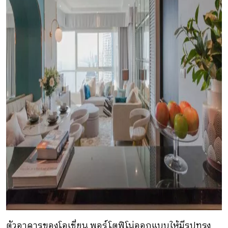
ตัวอาคารของโอเชี่ยน พอร์โตฟิโน่ออกแบบให้มีรูปทรง