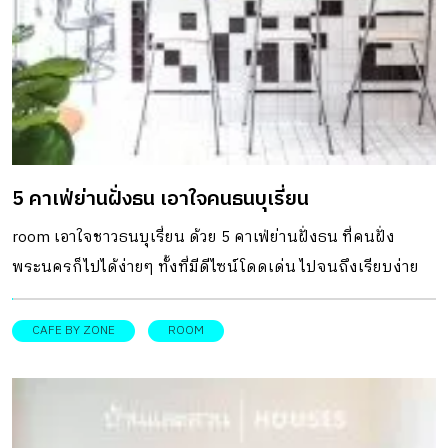
5 คาเฟ่ย่านฝั่งธน เอาใจคนธนบุเรี่ยน
room เอาใจชาวธนบุเรี่ยน ด้วย 5 คาเฟ่ย่านฝั่งธน ที่คนฝั่ง
พระนครก็ไปได้ง่ายๆ ทั้งที่มีดีไซน์โดดเด่น ไปจนถึงเรียบง่าย
ภายใต้บรรยากาศสบายๆ ให้เลือกนั่งชิลได้ตามสไตล์
CAFE BY ZONE
ROOM