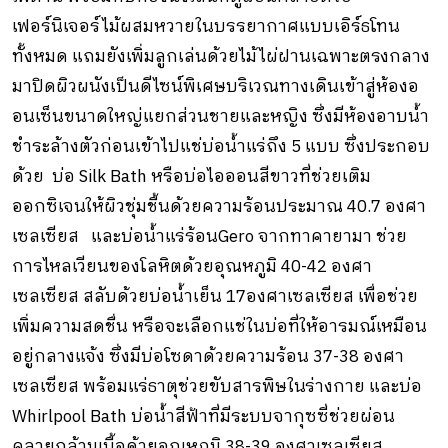
เฟอร์นิเจอร์ไม้ผสมหวายในบรรยากาศแบบเอิร์ธโทน
ทั้งหมด แถมยังเพิ่มลูกเล่นด้วยไม้ไผ่ฝานเฉพาะตรงกลาง
มาปิดผิวผนังเป็นดีไซน์พิเศษบริเวณทางเดินเข้าสู่ห้องอ
อนเซ็นขนาดใหญ่แยกส่วนชายและหญิง ซึ่งมีห้องอาบน้ำ
ชำระล้างตัวก่อนเข้าไปแช่บ่อน้ำแร่ถึง 5 แบบ ซึ่งประกอบ
ด้วย บ่อ Silk Bath หรือบ่อไอออนสีขาวที่ช่วยเติม
ออกซิเจนให้ผิวชุ่มชื้นด้วยความร้อนประมาณ 40.7 องศา
เซลเซียส และบ่อน้ำแร่ร้อนGero จากทาคายามา ช่วย
การไหลเวียนของโลหิตด้วยอุณหภูมิ 40-42 องศา
เซลเซียส สลับด้วยบ่อน้ำเย็น 17องศาเซลเซียส เพื่อช่วย
เพิ่มความสดชื่น หรือจะเลือกแช่ในบ่อที่ให้อารมณ์เหมือน
อยู่กลางแจ้ง ซึ่งมีบ่อโซดาด้วยความร้อน 37-38 องศา
เซลเซียส พร้อมแร่ธาตุช่วยขับสารพิษในร่างกาย และบ่อ
Whirlpool Bath บ่อน้ำสีฟ้าที่มีระบบจากุซซี่ช่วยผ่อน
คลายกล้ามเนื้อด้วยอุณหภูมิ 38-39 องศาเซลเซียส