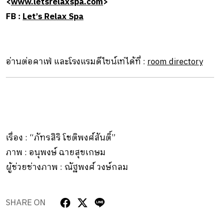
<
www.letsrelaxspa.com
>
FB :
Let’s Relax Spa
อ่านต่อคาเฟ่ และโรงแรมดีไซน์เท่ได้ที่ :
room directory
เรื่อง : “ภัทรสิริ โชติพงศ์สันติ์”
ภาพ : อนุพงษ์ ฉายสุขเกษม
ผู้ช่วยช่างภาพ : ณัฐพงศ์ วงษ์กลม
SHARE ON