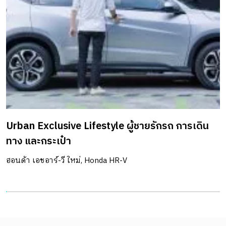
แนวคิดการออกแบบ สถาปนิกเน้นใช้แสงและลมธรรมชาติมาก
ที่สุด โดยใช้ประโยชน์จากแสงทางทิศเหนือที่ความร้อนเข้ามา
อย่างพอดี ไม่กระทบต่อการใช้ชีวิตประจำวัน การวางผังของ
อาคารจึงคิดถึงพื้นที่ว่างให้แสงและลมให้สามารถระบายอากาศ
ได้ดี ด้านข้างของบ้านจึงมีสวนพื้นที่สีเขียวยาวขนานไปกับตัว
บ้าน ห้องนั่งเล่นและห้องรับประทานอาหารชั้น 1 จึงเปิดรับ
พื้นที่สวนได้ 180 องศา ทำให้บ้านเกิดพื้นที่กิจกรรมจากภายในสู่
ภายนอก นอกจากนี้ ช่องเปิดต่าง ๆ ที่ออกแบบนั้นมีส่วนสำคัญ
Urban Exclusive Lifestyle ผู้ชายรักรถ การเดิน
ช่วยเชื้อเชิญให้ผู้อยู่อาศัยเกิดการใช้งาน อีกทั้งช่องเจาะ
ทาง และกระเป๋า
หน้าต่าง และประตูบ้าน ไปจนถึงบันไดยังทำหน้าที่เป็นตัวเชื่อม
สู่พื้นที่ใช้งานอื่น ๆ ได้ด้วย การวางบันไดทางขึ้นสู่ชั้น 2 เป็นรูป
ฮอนด้า เอชอาร์-วี ใหม่, Honda HR-V
ตัวแอล (L) ให้ความรู้สึกลื่นไหลทางพื้นที่ไปสู่ห้องนั่งเล่นที่ถูกวาง
ไว้ด้านหลัง ซึ่งมีความส่วนตัวมากขึ้นกว่า ชั้น 1 ที่ออกแบบให้
เป็น Sunken พื้นที่ต่างระดับที่ให้ความรู้สึกอบอุ่น โฮมมี่ หรือเป็น
คอมฟอร์ทโซนมากขึ้น […]