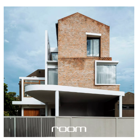
เวียดนาม จนนำมาสู่การออกแบบ Organicare Showroom ซึ่งมี
วัตถุประสงค์เปิดเป็นโชว์รูมขายผลิตภัณฑ์ท้องถิ่นที่ผลิตจาก
ธรรมชาติ อิฐจึงกลายเป็นตัวแทนเพื่อบอกเล่าความหมายเชิง
นัยเช่นเดียวกันนี้ไปพร้อมกัน จากอาคารเก่าที่สร้างขึ้นราวปี
พ.ศ. 2518 ในย่านถนนเลอวานซี สตรีท (Le Van Sy Street)
กลางกรุงโฮจิมินห์ ซิตี้ ประเทศเวียดนาม โดยตลอดระยะเวลาที่
ผ่านมาที่นี่เคยได้รับการเปลี่ยนมือและต่อเติมแก้ไขใหม่อยู่
หลายครั้ง กระทั่งล่าสุดกับการรีโนเวตใหม่เป็นโชว์รูมแห่งนี้ ที่นี่
จึงกลายเป็นอาคารที่โดดเด่นกว่าใครในย่าน ด้วยฟาซาดที่ทำ
จากก้อนอิฐเรียงซ้อนกันขึ้นไปอยู่บนโครงสร้างเหล็ก ก่อนจะพา
ทุกคนเข้าสู่พื้นที่ภายในซึ่งใช้วัสดุชนิดเดียวกันในการจัดวาง
สินค้า O rganicare Showroo ภายใต้โจทย์ที่ต้องการยกย่อง
คุณค่าผลิตภัณฑ์อย่าง น้ำปลา ซึ่งมีที่มาจากภูมิปัญญาพื้นบ้าน
ของเวียดนาม นอกจากนั้นทีมสถาปนิกยังต้องการยกย่อง
คุณค่าของอิฐมอญวัสดุแบบดั้งเดิมไปพร้อมกันด้วย นั่นจึงนำมา