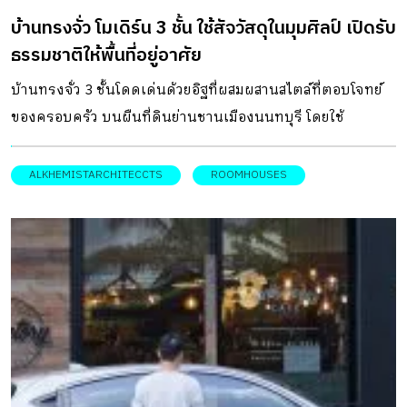
สู่การออกแบบร้านค้าที่ผสมผสานระหว่างอิฐกับโครงสร้างเหล็ก
บ้านทรงจั่ว โมเดิร์น 3 ชั้น ใช้สัจวัสดุในมุมศิลป์ เปิดรับ
ที่ดูแข็งเเรง สำหรับทำเป็นชั้นโชว์สินค้า ขณะที่ด้านหน้าก็กลาย
ธรรมชาติให้พื้นที่อยู่อาศัย
เป็นส่วนตกแต่งอาคาร หรือฟาซาดไปในตัว m โดยระบบเฟรม
ที่เห็นนี้ สามารถถอดออก หรือปรับเปลี่ยนได้อย่างยืดหยุ่น ขึ้นอยู่
บ้านทรงจั่ว 3 ชั้นโดดเด่นด้วยอิฐที่ผสมผสานสไตล์ที่ตอบโจทย์
กับขนาดของผลิตภัณฑ์ที่นำมาวางจำหน่ายนั้น ๆ และในช่อง
ของครอบครัว บนผืนที่ดินย่านชานเมืองนนทบุรี โดยใช้
ว่างบางส่วนยังใช้วางกระถางต้นไม้ ช่วยประดับตกแต่งร้านให้
ประโยชน์ของธรรมชาติบนแนวคิดการออกแบบทั้งพื้นที่บริบท
มีบรรยากาศสดชื่น เบรกความดิบกระด้างของโครงสร้าง
การเลือกใช้วัสดุในการออกแบบ และสภาพแวดล้อมที่จำเป็นต่อ
ALKHEMISTARCHITECCTS
ROOMHOUSES
ทั้งหมดได้เป็นอย่างดี ออกแบบสถาปัตยกรรม […]
การอยู่อาศัยได้อย่างเรียบง่าย DESIGNER
DIRECTORYออกแบบ: Alkhemist Architects แนวคิดการ
ออกแบบ บ้านทรงจั่ว หลังนี้ Alkhemist Architects ได้ออกแบบ
ให้ผู้พักอาศัยให้ความรู้สึกถึงสภาวะน่าสบาย พื้นที่ชั้นแรกจึง
ออกแบบให้เป็นห้องนั่งเล่นเชื่อมต่อส่วนรับประทานอาหารยาว
เป็นระนาบเดียวกันก่อนเปิดออกสู่พื้นที่เอ๊าต์ดอร์ข้างบ้าน สร้าง
ความต่อเนื่องทางพื้นที่และเสริมบรรยากาศสวนเขียวขจีช่วยให้
บ้านดูร่มรื่น ทั้งยังช่วยพรางสายตาสร้างความเป็นส่วนตัวได้ดี