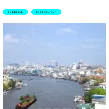
ไฟเบอร์ซีเมนต์ ที่ให้ทั้งความทนทาน แข็งแรง สามารถรองรับ
จนถึงเชื่อมต่อสู่การผลิต — รองรับทั้งธุรกิจและผู้บริโภคราย
หลากหลายกิจกรรมของครอบครัว อีกทั้งยังสวยงามเสมือนไม้
บุคคลในยุคดิจิทัล และได้รับการยกย่องจาก Frost & Sullivan
3D DESIGN
E2E SOLUTION
จริง […]
ว่าเป็น แพลตฟอร์มออกแบบเชิงพื้นที่ที่ใหญ่ที่สุดในโลก A
Game-Changer for Furniture Businesses Coohom มอบ
ประสบการณ์การทำงานที่เปลี่ยนแปลงวิธีการดำเนินธุรกิจของ
แบรนด์และผู้ผลิตเฟอร์นิเจอร์อย่างสิ้นเชิง ด้วยฟีเจอร์ที่
ครอบคลุม: Coohom ไม่ใช่เพียงซอฟต์แวร์ แต่เป็นตัวขับเคลื่อน
ธุรกิจที่ช่วยให้แบรนด์มอบประสบการณ์ลูกค้าที่น่าประทับใจ
พร้อมลดความซับซ้อนระหว่างกระบวนการออกแบบและการ
ผลิต Tech That Transforms – เทคโนโลยีที่ขับเคลื่อนธุรกิจยุค
ใหม่ ในยุคดิจิทัล แบรนด์เฟอร์นิเจอร์จำเป็นต้องปรับตัวด้วย
เทคโนโลยีเพื่อรักษาความสามารถในการแข่งขัน Coohom ช่วย
ให้เกิดการเปลี่ยนแปลงนี้ผ่าน: จุดเด่นของ Coohom คือความ
สามารถในการเชื่อมโยงข้อมูลระหว่างการนำเสนอและข้อมูล
จำเพาะสำหรับการผลิต ไม่ว่าจะเป็นช่างทำเฟอร์นิเจอร์ built-in