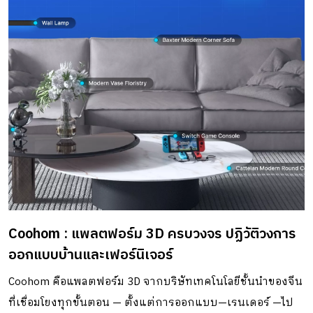
อาจก่อให้เกิดอันตรายแก่คนในบ้านเมื่อออกไปทำกิจกรรมบน
ระเบียงได้ด้วย ดังนั้นการเลือกพื้นระเบียงจึงต้องมีทั้งความ
ทนทาน และปลอดภัยควบคู่กัน การเลือกใช้วัสดุที่ได้มาตรฐาน
ทนทานต่อการใช้งาน นอกจากจะทำให้ระเบียงยังสวยงาม
มีอายุการใช้งานยาวนาน ยังมั่นใจได้ว่าทุกคนในครอบครัว จะ
ก้าวเดินอย่างปลอดภัย และมั่นคงไปบนระเบียง โดยไม่ต้องกลัว
ว่าจะหกล้ม หรือลื่นไถลให้เจ็บตัว ซึ่งวัสดุสำหรับทำระเบียงก็มี
หลายแบบ อาทิเช่น พื้นคอนกรีตที่มีความขรุขระ แต่ก็จะเกิด
ตะไคร่ และสะสมคราบสกปรก รวมทั้งพื้นกระเบื้องที่จะทำความ
สะอาดง่ายกว่า แต่เสี่ยงที่จะลื่นได้ง่ายเช่นกัน หรือหากบ้านไหน
อยากได้ความกลมกลืนไปกับธรรมชาติ ก็จะเลือกพื้นไม้จริง แต่
Coohom : แพลตฟอร์ม 3D ครบวงจร ปฏิวัติวงการ
ก็จะเปื่อยยุ่ย ผุพังง่าย อายุการใช้งานไม่ยาวนาน นานวันไปอาจ
ออกแบบบ้านและเฟอร์นิเจอร์
หักหรือมีปลวกมาทำลายเนื้อไม้ ถ้าคุณกำลังมองหาวัสดุปูพื้น
ระเบียง ภายนอก และกึ่งภายนอก ตัวเลือกที่เราอยากแนะนำคือ
Coohom คือแพลตฟอร์ม 3D จากบริษัทเทคโนโลยีชั้นนำของจีน
พื้นตกแต่ง เอสซีจี วัสดุทดแทนไม้หรือไม้เทียม ซึ่งเป็นวัสดุ
ที่เชื่อมโยงทุกขั้นตอน — ตั้งแต่การออกแบบ—เรนเดอร์ —ไป