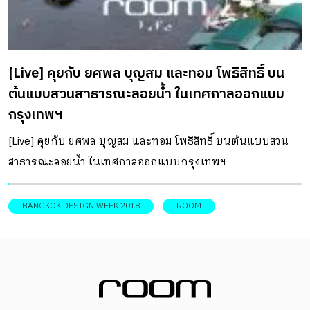
รายย่อยหรือโรงงานขนาดใหญ่ ช่วยลดการสื่อสารที่ผิดพลาด ลด
ระยะเวลาดำเนินการ และเพิ่มประสิทธิภาพโดยรวม Designing
in the Digital Era – ยกระดับประสบการณ์ผู้บริโภคในยุคดิจิทัล
[Live] คุยกับ ยศพล บุญสม และทอม โพธิสิทธิ์ บน
ผู้บริโภคสมัยใหม่ต้องการเห็นภาพสินค้าก่อนตัดสินใจซื้อ
ต้นแบบสวนสาธารณะลอยน้ำ ในเทศกาลออกแบบ
Coohom […]
กรุงเทพฯ
[Live] คุยกับ ยศพล บุญสม และทอม โพธิสิทธิ์ บนต้นแบบสวน
สาธารณะลอยน้ำ ในเทศกาลออกแบบกรุงเทพฯ
BANGKOK DESIGN WEEK 2018
ROOM