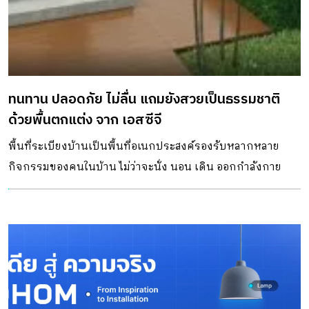
ทนทาน ปลอดภัย ไม่ลื่น แถมยังสวยเป็นธรรมชาติ
ด้วยพื้นตกแต่ง จาก เอสซีจี
พื้นที่ระเบียงบ้านเป็นพื้นที่อเนกประสงค์รองรับหลากหลาย
กิจกรรมของคนในบ้าน ไม่ว่าจะนั่ง นอน เดิน ออกกำลังกาย
หรือสังสรรค์ ซึ่งโดยทั่วไประเบียงมักจะอยู่ภายนอก หรือกึ่ง
ภายนอกตัวบ้าน จึงได้รับอิทธิพลของแดดลมฝนอยู่แล้ว โดย
เฉพาะในฤดูฝน บริเวณระเบียงซึ่งอยู่กลางแจ้ง จะเป็นส่วนที่
รองรับน้ำฝนแบบเต็มๆ หากใช้วัสดุปูพื้นที่ไม่ทนทาน และ
ทำความสะอาดยาก สิ่งที่มักจะตามมาคือตะไคร่น้ำ และคราบ
สกปรก ซึ่งสิ่งเหล่านี้ทำลายพื้นผิวของระเบียงโดยตรง รวมทั้ง