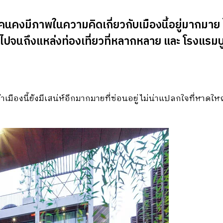
คงมีภาพในความคิดเกี่ยวกับเมืองนี้อยู่มากมาย 
ไปจนถึงแหล่งท่องเที่ยวที่หลากหลาย และ โรงแรมบูติ
เมืองนี้ยังมีเสน่ห์อีกมากมายที่ซ่อนอยู่ ไม่น่าแปลกใจที่หาด