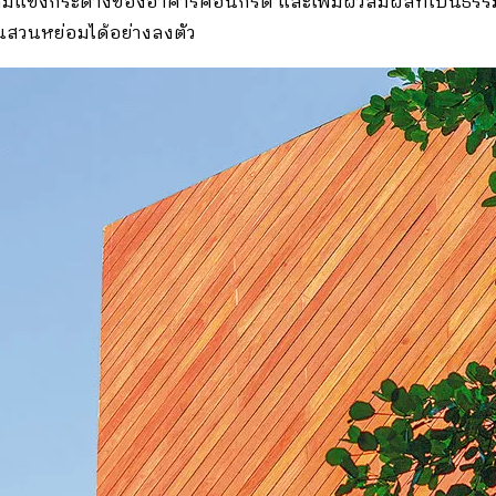
็งกระด้างของอาคารคอนกรีต และเพิ่มผิวสัมผัสที่เป็นธรรมชาติ
ป็นสวนหย่อมได้อย่างลงตัว