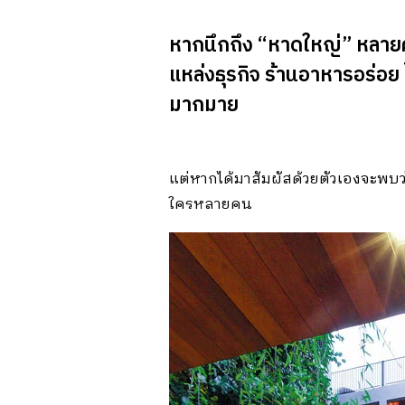
หากนึกถึง “หาดใหญ่” หลายคน
แหล่งธุรกิจ ร้านอาหารอร่อย 
มากมาย
โรงแรมบูติกแห่งใหม่
แต่หากได้มาสัมผัสด้วยตัวเองจะพบว่า
ใครหลายคน