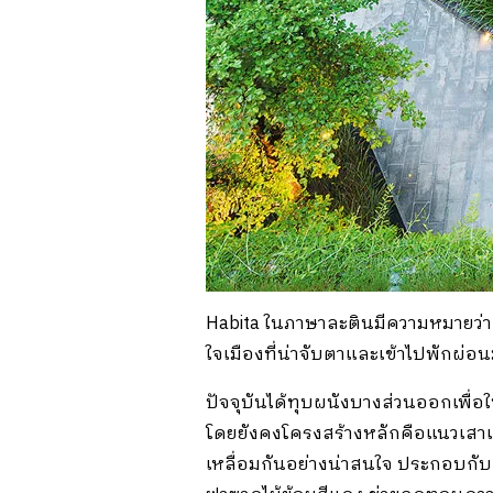
Habita ในภาษาละตินมีความหมายว่า
ใจเมืองที่น่าจับตาและเข้าไปพักผ่
ปัจจุบันได้ทุบผนังบางส่วนออกเพื่อ
โดยยังคงโครงสร้างหลักคือแนวเสาแ
เหลื่อมกันอย่างน่าสนใจ ประกอบกับกา