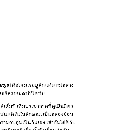
atyai
คือโรงแรมบูติกแห่งใหม่กลาง
นกรีตธรรมดาที่ปิดทึบ
ต็มที่ เพิ่มบรรยากาศที่ดูเป็นมิตร
็นโมเดิร์นในลักษณะเป็นกล่องซ้อน
วามอบอุ่นเป็นกันเอง เข้ากันได้ดีกับ