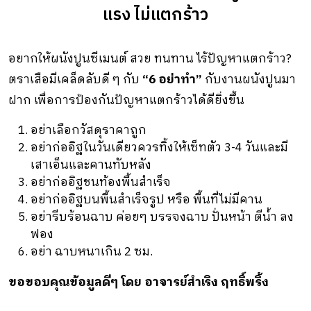
แรง ไม่แตกร้าว
อยากให้ผนังปูนซีเมนต์ สวย ทนทาน ไร้ปัญหาแตกร้าว?
ตราเสือมีเคล็ดลับดี ๆ กับ
“6 อย่าทำ”
กับงานผนังปูนมา
ฝาก เพื่อการป้องกันปัญหาแตกร้าวได้ดียิ่งขึ้น
อย่าเลือกวัสดุราคาถูก
อย่าก่ออิฐในวันเดียวควรทิ้งให้เซ็ทตัว 3-4 วันและมี
เสาเอ็นและคานทับหลัง
อย่าก่ออิฐชนท้องพื้นสำเร็จ
อย่าก่ออิฐบนพื้นสำเร็จรูป หรือ พื้นที่ไม่มีคาน
อย่ารีบร้อนฉาบ ค่อยๆ บรรจงฉาบ ปั่นหน้า ตีน้ำ ลง
ฟอง
อย่า ฉาบหนาเกิน 2 ซม.
ขอขอบคุณข้อมูลดีๆ โดย อาจารย์สำเริง ฤทธิ์พริ้ง