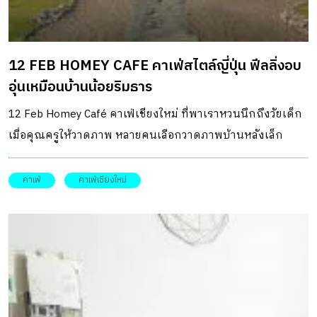
12 FEB HOMEY CAFE คาเฟ่สไตล์ญี่ปุ่น ฟีลลิ่งอบ
อุ่นเหมือนบ้านน้อยริมธาร
12 Feb Homey Café คาเฟ่เชียงใหม่ ที่พาเราหวนนึกถึงวัยเด็ก
เมื่อคุณครูให้วาดภาพ หลายคนเลือกวาดภาพบ้านหลังเล็ก
หลังคาทรงจั่ว มีธารน้ำไหลผ่านข้าง ๆ บ้าน ก่อนเพิ่มเติมด้วย
ต้นไม้ ดอกไม้ สัตว์เลี้ยงตัวน้อย และรูปของพ่อ แม่ ลูก จากภาพ
คาเฟ่
คาเฟ่เชียงใหม่
ที่แสนอบอุ่นนั้น ได้กลายเป็นที่มาของการออกแบบคาเฟ่แห่งนี้
ที่ให้บรรยากาศราวกับเป็นบ้านไม้หลังน้อย โดยมีงานแลนด์
สเคปเข้ามาเติมเต็มให้เรื่องราวยิ่งสวยงามดุจภาพวาด
DESIGNER DIRECTORYออกแบบ: pommballstudio 12 Feb
Homey Café ตั้งอยู่ในอำเภอหางดง จังหวัดเชียงใหม่ เริ่มต้นมา
จากคู่สามีภรรยาเจ้าของร้านที่ฝันอยากมีคาเฟ่เป็นของตัวเองไว้