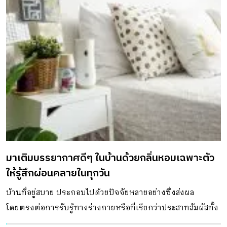
นั่งจิบกาแฟชิล ๆ ในบรรยากาศที่แสนอบอุ่น โดยตั้งชื่อคาเฟ่ให้
จดจำง่าย และมีความหมายลึกซึ้งตามวันเกิดของภรรยา มา
พร้อมโจทย์การออกแบบที่ทั้งคู่อยากได้คาเฟ่ไซซ์เล็ก มีมู้ด
แอนด์โทนแบบโฮมมี่ สถาปนิกจาก pommballstudio จึงนำ
ความต้องการนั้น มาต่อยอดสู่คาเฟ่ที่ดีไซน์ให้เหมือนบ้านสไตล์
Japandi โดยผสมสไตล์ญี่ปุ่นและนอร์ดิกเข้าด้วยกัน ตัวอาคาร
ของคาเฟ่ตั้งอยู่ในที่ดินที่มีลักษณะลึกยาว โดยออกแบบให้ตัว
อาคารอยู่ด้านในสุดของที่ดิน เลี่ยงที่จะสร้างแบบเต็มพื้นที่
เพราะต้องการเผื่อสเปซด้านหน้าไว้สำหรับสร้างอาคาร หรือ
แลนด์สเคปเพิ่มเติมในอนาคต ดีไซน์ของอาคารมีรูปทรงเป็น
มาเติมบรรยากาศดีๆ ในบ้านด้วยกลิ่นหอมเฉพาะตัว
แนวยาวตรงกับทิศเหนือ มีโครงสร้างทำจากคอนกรีตและเหล็ก
ให้รู้สึกผ่อนคลายในทุกวัน
ผนังด้านนอกกรุด้วยไม้เทียมเพราะทนทานต่อสภาพอากาศ
แสงแดด และความชื้น โดยเลือกใช้ไม้เทียมไบโอวู้ดผ่านการขัด
บ้านที่อยู่สบาย ประกอบไปด้วยปัจจัยหลายอย่างซึ่งส่งผล
ผิวหน้าให้มีสีอ่อนลง ส่วนหลังคามุงด้วยเมทัลชีทลอนเรียบ พื้นที่
โดยตรงต่อการรับรู้ทางร่างกายหรือที่เรียกว่าประสาทสัมผัสทั้ง
ส่วนที่เป็นระเบียงโรยกรวดล้าง-ทรายล้าง เพื่อให้มู้ดความเป็น
5 บ้านที่เย็นสบายที่ผิวกายรับรู้ อากาศปลอดโปร่งถ่ายเทให้สูด