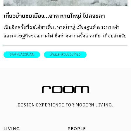
ทรงจำ “กลิ่นของบ้าน” ยังทำหน้าที่เป็นไมตรีจิต ต้อนรับเชื้อ
เที่ยวบ้านชมเมือง…จาก หาดใหญ่ ไปสงขลา
เชิญแขกผู้มาเยือนอีกด้วย ในสมัยอียิปต์โบราณแม่บ้านชาวฮีบรู
จะเก็บใบมิ้นต์จากสวนมาโปรยลงพื้นบ้านซึ่งเป็นดินอัดแข็ง
เป็นอีกครั้งที่ผมได้มาเยือน หาดใหญ่ เมืองศูนย์กลางการค้า
จากนั้นใช้ส้นเท้าบดขยี้เพื่อให้เกิดกลิ่นหอมเย็น เมื่อมีแขกมา
และเศรษฐกิจของภาคใต้ ซึ่งห่างจากครั้งแรกที่มาเกือบสามสิบ
เยือนจะสัมผัสกลิ่นหอมของมิ้นต์เป็นคำต้อนรับในขั้นแรก ซึ่งวิธี
ปี หาดใหญ่ในวันนั้นเป็นคนละแบบกับในวันนี้...
นี้เป็นการทำให้บ้านหอมในยุคแรกๆ ก่อนโลกจะรู้จักการนำ
BAANLAESUAN
บ้านและสวนชวนเที่ยว
เครื่องหอมมาอบร่ำห้องและรู้วิธีสะกัดกลิ่นหอมต่างๆ จาก
พรรณไม้ พร้อมรับรู้ว่าแต่ละกลิ่นล้วนแต่กระตุ้นประสาทสัมผัส
ให้ร่างกายเกิดความรู้สึกแตกต่างกัน เช่น กลิ่นให้ความสดใส
ตื่นตัว: หากได้กลิ่นของเลม่อน มะนาว มิ้นต์ หรือกลิ่นหอมของ
โรสแมรี่ จะสร้างความรู้ตื่นตัว สดใส ขึ้นมาทันที กลิ่นสร้างความ
ผ่อนคลาย : กลิ่นหอมนุ่มๆ ของดอกลาเวนเดอร์ ดอกมะลิ ดอก
DESIGN EXPERIENCE FOR MODERN LIVING.
ซากุระ หรือไม้ดอกหอมอื่นๆ อย่างดอกซ่อนกลิ่น ดอกปีป ดอก
ลีลาวดี ล้วนแต่สร้างความผ่อนคลาย […]
LIVING
PEOPLE