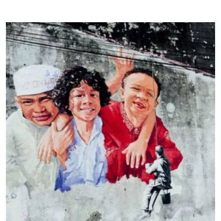
พื้นที่พับลิกที่ไม่ใช่บ้านเสียทีเดียว […]
หายใจได้เต็มปอด แสงเป็นมิตรกับสายตา เสียงที่เงียบสงบลด
การถูกรบกวน และกลิ่นหอมๆ ที่เป็นมาตรวัดความน่าอยู่ของ
บ้านได้เป็นอย่างดี หลายคนอาจจะไม่เคยสังเกตว่า “บ้าน” แต่ละ
หลังมีกลิ่นเฉพาะตัว เพราะความคุ้นชิน ซึ่งกลิ่นเหล่านี้ล้วนสื่อ
ถึงตัวตนของเจ้าของบ้านได้ด้วย ฉะนั้นอย่าแปลกใจถ้าหาก
เข้าไปในบ้านของนักดริปกาแฟแล้วจะได้กลิ่นหอมไหม้ของ
เมล็ดกาแฟคั่วหลงเหลือ หรืออาจจะได้กลิ่นหอมกรุ่นของชีสและ
เนยในบ้านที่มีนักทำขนมหวานเป็นเจ้าของ กลิ่นเนื้อไม้ที่เกิด
จากพื้นไม้สัมผัสกับความชื้น กลิ่นหอมของดอกมะลิที่ลอยตามลม
มาในห้องนั่งเล่นหรือกลิ่นอับกระดาษในห้องหนังสือแต่ก็มีหลาย
คนหลงใหล เอกลักษณ์เฉพาะตัวของกลิ่นต่างๆ ในบ้านเหล่านี้
ทำหน้าที่เชื่อมความสัมผัสของช่วงเวลาของคนกับสถานที่ หาก
จังหวะที่เปิดประตูเข้าบ้านแล้วได้สัมผัสกับกลิ่นที่คุ้นเคยทำให้
รู้สึกนึกย้อนถึงความทรงจำครั้งเก่า นั่นคือ กลิ่นของบ้าน ได้
หน้าที่ของมันอย่างสมบูรณ์แล้ว นอกจากทำหน้าที่เก็บความ