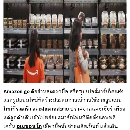
Amazon go
คือร้านสะดวกซื้อ หรือซุปเปอร์มาร์เก็ตแห่ง
แรกรูปแบบใหม่ที่สร้างประสบการณ์การใช้จ่ายรูปแบบ
ใหม่ที่
รวดเร็ว
และ
สะดวกสบาย
ปราศจากแคชเชียร์ เพียง
แค่ลูกค้าเดินเข้าไปพร้อมสมาร์ทโฟนที่ติดตั้งแอพพลิ
เคชั่น
อเมซอน โก
เลือกซื้อจับจ่ายผลิตภัณฑ์ แล้วเดิน