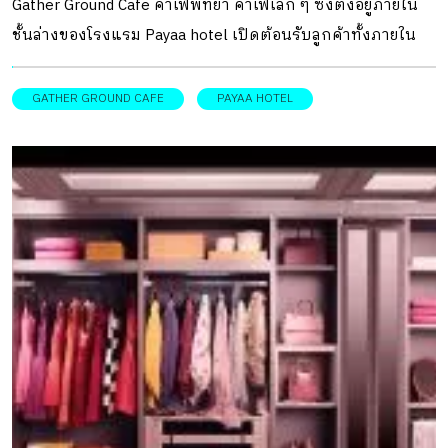
Gather Ground Cafe คาเฟ่พัทยา คาเฟ่เล็ก ๆ ซึ่งตั้งอยู่ภายใน
ชั้นล่างของโรงแรม Payaa hotel เปิดต้อนรับลูกค้าทั้งภายใน
โรงแรมและภายนอกให้ได้มาสัมผัสชาติกาแฟไทย ท่ามกลาง
บรรยากาศหรูหราเหมือนคาเฟ่ต่างประเทศ อีกหนึ่ง คาเฟ่พัทยา
GATHER GROUND CAFE
PAYAA HOTEL
Gather Ground Cafe บอกเลยว่า บรรยากาศไม่ธรรมดา และคอ
กาแฟทั้งหลายห้ามพลาด! ต้องมาลองสักครั้งให้ได้ เพราะที่นี่
พร้อมเสิร์ฟเมนูกาแฟไทยคุณภาพที่นำมาเบลน คั่ว และบดที่
นี่เองเพื่อให้ได้รสชาติมีเอกลักษณ์ไม่เหมือนใคร พร้อมกับ
บรรยากาศดีแบบมีรสนิยม การตกแต่งให้ความรู้สึกหรูหราและ
เข้มขรึม ด้วยดีเทลของงานทองเหลือง ซึ่งเป็นบรรยากาศที่ต่อ
เนื่องมาจากห้องอาหารชาญ ผสมผสานกับงานไม้สีเข้มและงาน
หวาย เน้นกาแฟไทยคุณภาพดีเป็นหลัก ซึ่งคัดสรรมาจากไร่ทาง
ภาคเหนือ ทั้งจากปางขอน จังหวัดน่าน ดอยช้าง ดอยแม่เจดีย์
จังหวัดเชียงราย แล้วนำมาคั่วโดยใช้เครื่อง The San Franciscan
Roaster เครื่องคั่วกาแฟแฮนด์เมดจากอเมริกา ใช้ระบบแบบ