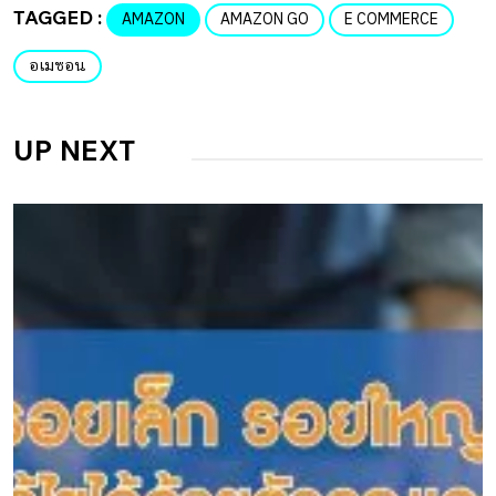
TAGGED :
AMAZON
AMAZON GO
E COMMERCE
อเมซอน
UP NEXT