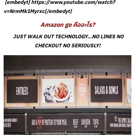
[embedyt] https://www.youtube.com/watch?
v=NrmMk1Myrxc[/embedyt]
Amazon go
คืออะไร?
JUST WALK OUT TECHNOLOGY…NO LINES NO
CHECKOUT NO SERIOUSLY!