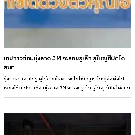
เทปกาวซ่อมมุ้งลวด 3M จะรอยรูเล็ก รูใหญ่ก็ปิดได้
สนิท
มุ้งลวดขาดเป็นรู ดูไม่สวยขัดตา จะไม่ใช่ปัญหาใหญ่อีกต่อไป
เพียงใช้เทปกาวซ่อมมุ้งลวด 3M จะรอยรูเล็ก รูใหญ่ ก็ปิดได้สนิท
ติดปุ๊บ แน่นปั๊บ เหมาะกับการซ่อมรอยขาดได้ง่ายๆ ด้วยมือของ
คุณเอง สินค้ามีจำหน่ายแล้วที่ HomePro ดูรายละเอียดเพิ่มเติม
และช้อปออนไลน์ได้ที่ : – แผ่นซ่อมมุ้งลวด 3M 7×7 ซม. ซ่อม
กลาง คลิก https://bit.ly/2NmzZJl – แผ่นซ่อมมุ้งลวด 3M 5×50
ซม. ซ่อมกลาง คลิก https://bit.ly/2tXCqZV