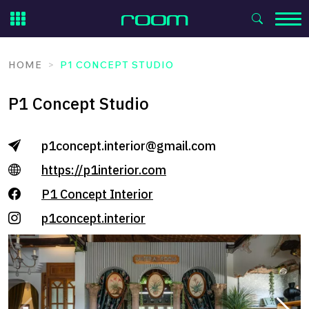
Skip
to
content
HOME
P1 CONCEPT STUDIO
P1 Concept Studio
p1concept.interior@gmail.com
https://p1interior.com
P1 Concept Interior
p1concept.interior