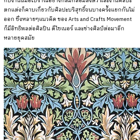
กับงานฝีมือโบราณอย่างกลมกล่อมลงตัว และงานศิลปะ
ตกแต่งก็คาบเกี่ยวกับศิลปะบริสุทธิ์จนบางคร้ังแยกกันไม่
ออก ซึ่งหลายๆแนวคิด ของ Arts and Crafts Movement
ก็มีอิทธิพลต่อศิลปิน ดีไซเนอร์ และช่างศิลป์ต่อมาอีก
หลายยุคสมัย