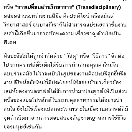
หรือ
“การเปลี่ยนผ่านวิทยาการ” (Transdisciplinary)
ผสมผสานระหว่างงานฝีมือ ศิลปะ ดีไซน์ หรือแม้แต่
วิทยาศาสตร์ จนบางทีเราก็ไม่สามารถแบ่งแยกว่าชิ้นงาน
เหล่าน้ีเกิดขึ้นมาจากทักษะความ เชี่ยวชาญด้านใดเป็น
พิเศษ
ศิลปะจึงไม่ได้ถูกจํากัดด้วย “วัสดุ” หรือ “วิธีการ” อีกต่อ
ไป งานคราฟต์ดั้งเดิมได้รับการนำเสนอคุณค่าใหม่ใน
แบบร่วมสมัย ไม่ว่าจะเป็นในรูปของงานศิลปะบริสุทธิ์หรือ
งาน ดีไซน์สมัยใหม่ท่ีมีประโยชน์ใช้สอยเข้ามาเก่ียวข้อง
เสน่ห์ของงานคราฟต์ได้รับการนํามาประยุกต์ให้เป็นส่วน
หนึ่งของแมสโปรดักต์ในระบบอุตสาหกรรมได้อย่างน่า
สนใจ ซึ่งไม่ใช่เรื่องแปลกอะไร เพราะในเมื่องานคราฟต์ก็มี
จุดกำเนิดมาจากการตอบสนองสัญชาตญาณการใช้ชีวิต
ของมนุษย์เช่นกัน