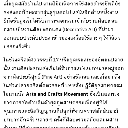
เมื่อยุคสมัยผ่านไป งานฝีมือเพื่อการใช้สอยดำรงชีพก็ยัง
คงส่งต่อทักษะจากรุ่นสู่รุ่นต่อไป แต่ในอีกด้านหน่ึงงาน
ฝีมือชั้นสูงเร่ิมได้รับการหลอมรวมเข้ากับงานศิลปะ จน
กลายเป็นงานศิลปะตกแต่ง (Decorative Art) ที่นํามา
ออกแบบประดับประดาข้าวของเครื่องใช้ต่าง ๆ ให้วิจิตร
บรรจงยิ่งขึ้น
ในช่วงคริสต์ศตวรรษที่ 17 หรือยุคเรอเนซองซ์ตอนปลาย
นั้น งานศิลปะตกแต่งเริ่มได้รับการแบ่งแยกหมวดหมู่ออก
จากศิลปะบริสุทธิ์ (Fine Art) อย่างชัดเจน และเมื่อมา ถึง
ในช่วงปลายคริสต์ศตวรรษที่ 19 หลังปฏิวัติอุตสาหกรรม
ไม่นานนัก
Arts and Crafts Movement
ซึ่งเป็นผลพวง
จากการต่อต้านสินค้ายุคอุตสาหกรรมเฟื่องฟูที่ไร้
คุณภาพและจิตวิญญาณก็ปลุกให้งานคราฟต์กลับมามี
บทบาทอีกครั้ง หลาย ๆ ครั้งที่ศิลปะร่วมสมัยผสมผสาน