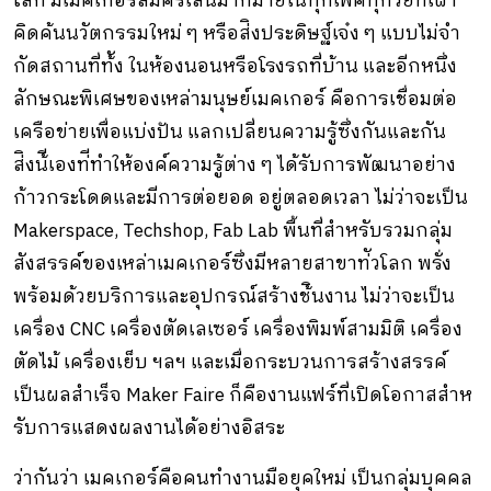
โลก มีเมคเกอร์สมัครเล่นมากมายในทุกเพศทุกวัยที่เฝ้า
คิดค้นนวัตกรรมใหม่ ๆ หรือส่ิงประดิษฐ์เจ๋ง ๆ แบบไม่จํา
กัดสถานที่ท้ัง ในห้องนอนหรือโรงรถที่บ้าน และอีกหนึ่ง
ลักษณะพิเศษของเหล่ามนุษย์เมคเกอร์ คือการเชื่อมต่อ
เครือข่ายเพื่อแบ่งปัน แลกเปลี่ยนความรู้ซึ่งกันและกัน
ส่ิงน้ีเองท่ีทําให้องค์ความรู้ต่าง ๆ ได้รับการพัฒนาอย่าง
ก้าวกระโดดและมีการต่อยอด อยู่ตลอดเวลา ไม่ว่าจะเป็น
Makerspace, Techshop, Fab Lab พื้นที่สําหรับรวมกลุ่ม
สังสรรค์ของเหล่าเมคเกอร์ซึ่งมีหลายสาขาท่ัวโลก พรั่ง
พร้อมด้วยบริการและอุปกรณ์สร้างช้ินงาน ไม่ว่าจะเป็น
เครื่อง CNC เครื่องตัดเลเซอร์ เครื่องพิมพ์สามมิติ เครื่อง
ตัดไม้ เครื่องเย็บ ฯลฯ และเมื่อกระบวนการสร้างสรรค์
เป็นผลสําเร็จ Maker Faire ก็คืองานแฟร์ที่เปิดโอกาสสําห
รับการแสดงผลงานได้อย่างอิสระ
ว่ากันว่า เมคเกอร์คือคนทํางานมือยุคใหม่ เป็นกลุ่มบุคคล