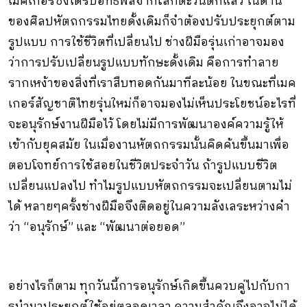
เมคเกอร์ซึ่งได้รับอิทธิพลจากโลกตะวันตกแล้ว ในด้าน
ของศิลปหัตถกรรมไทยดั้งเดิมก็จําต้องปรับประยุกต์ตาม
รูปแบบ การใช้ชีวิตที่เปลี่ยนไป ช่างฝีมือรุ่นเก่าอาจมอง
ว่าการปรับเปลี่ยนรูปแบบทักษะดั้งเดิม คือการทําลาย
รากเหง้าของสิ่งที่เราสืบทอดกันมาทีละน้อย ในขณะที่เมค
เกอร์สัญชาติไทยรุ่นใหม่ก็อาจมองไม่เห็นประโยชน์อะไรที่
จะอนุรักษ์งานฝีมือไว้ โดยไม่มีการพัฒนาองค์ความรู้ให้
เข้ากับยุคสมัย ในเมื่องานหัตถกรรมนั้นคิดค้นขึ้นมาเพื่อ
ตอบโจทย์การใช้สอยในชีวิตประจําวัน ถ้ารูปแบบชีวิต
เปลี่ยนแปลงไป ทําไมรูปแบบหัตถกรรมจะเปลี่ยนตามไม่
ได้ หลายๆครั้งช่างฝีมือจึงติดอยู่ในความลังเลระหว่างคํา
ว่า “อนุรักษ์” และ “พัฒนาต่อยอด”
อย่างไรก็ตาม ทุกวันนี้การอนุรักษ์เกิดขึ้นควบคู่ไปกับกา
รนํามาประยุกต์ใช้อยู่ตลอดเวลา ความสําคัญจึงอาจไม่ได้