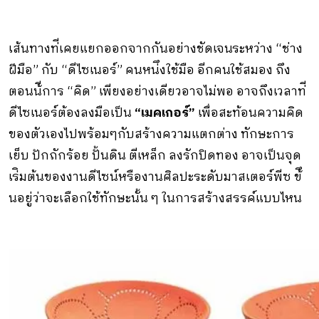
เส้นทางท่ีเคยแยกออกจากกันอย่างชัดเจนระหว่าง “ช่าง
ฝีมือ” กับ “ดีไซเนอร์” คนหน่ึงใช้มือ อีกคนใช้สมอง ถึง
ตอนน้ีการ “คิด” เพียงอย่างเดียวอาจไม่พอ อาจถึงเวลาท่ี
ดีไซเนอร์ต้องลงมือเป็น
“เมคเกอร์”
เพื่อสะท้อนความคิด
ของตัวเองไปพร้อมๆกับสร้างความแตกต่าง ทักษะการ
เย็บ ปักถักร้อย ปั้นดิน ตีเหล็ก ลงรักปิดทอง อาจเป็นจุด
เร่ิมต้นของงานดีไซน์หรืองานศิลปะระดับมาสเตอร์พีซ ข้ึ
นอยู่ว่าจะเลือกใช้ทักษะนั้น ๆ ในการสร้างสรรค์แบบไหน