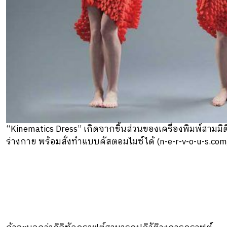
“Kinematics Dress” เกิดจากชิ้นส่วนของเครื่องพิมพ์สามมิติ
ร่างกาย พร้อมสั่งทําแบบคัสตอมไมซ์ได้ (n-e-r-v-o-u-s.com