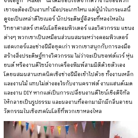
จริงอยู่ที่ “Maker” ไม่ได้มีขอบเขตจํากัดว่างานของพวก
เขาจะต้องเป็นงานทํามือประเภทไหน แต่ผู้นําในกระแสนี้
ดูจะเป็นเหล่าดีไซเนอร์ นักประดิษฐ์อิสระที่หลงใหลใน
วิทยาศาสตร์ เทคโนโลยีคอมพิวเตอร์ และวิศวกรรม แขนง
ต่างๆ พวกเขาเป็นเหมือนส่วนผสมระหว่างคอมพิวเตอร์
แฮคเกอร์และช่างฝีมือยุคเก่า พวกเขาสนุกกับการลงมือ
สร้างสิ่งประดิษฐ์ทางวิศวกรรม ไม่ว่าจะเป็นซอฟต์แวร์ หุ่น
ยนต์ หรืองานดีไซน์จากเครื่องพิมพ์สามมิติด้วยตัวเอง
โดยผสมผสานเทคนิคเชิงช่างฝีมือเข้าไปด้วย ทั้งงานเหล็ก
และงานไม้ แทบไม่ต่างอะไรกับงานคราฟต์ งานแฮนด์เมด
และงาน DIY หากแต่เป็นการเปลี่ยนงานดีไซน์เชิงดิจิทัล
ให้กลายเป็นรูปธรรม และผลงานที่ออกมามักมีกลิ่นอายน
วัตกรรมในเชิงเทคโนโลยีที่พวกเขาหลงใหล