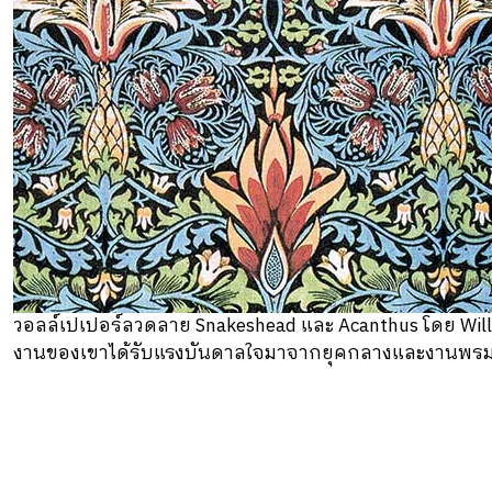
วอลล์เปเปอร์ลวดลาย Snakeshead และ Acanthus โดย Willia
งานของเขาได้รับแรงบันดาลใจมาจากยุคกลางและงานพรมใน