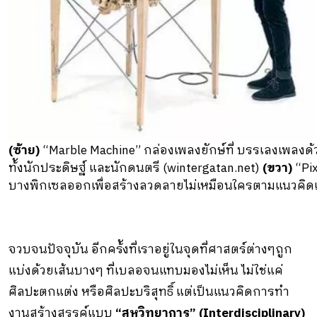
(ซ้าย)
“Marble Machine” กล่องเพลงยักษ์ที่ บรรเลงเพลงด
ท้ังนักประดิษฐ์ และนักดนตรี (wintergatan.net)
(ขวา)
“Pix
บางพิกเซลออกเพื่อสร้างลวดลายไม่เหมือนใครตามแนวคิดแบบ
จวบจนปัจจุบัน อีกคร้ังที่เราอยู่ในจุดที่ศาสตร์ต่างๆถูก
แบ่งด้วยเส้นบางๆ ที่เบลอจนแทบมองไม่เห็น ไม่ใช่แค่
ศิลปะตกแต่ง หรือศิลปะบริสุทธิ์ แต่เป็นแนวคิดการทํา
งานสร้างสรรค์แบบ
“สหวิทยาการ” (Interdisciplinary)