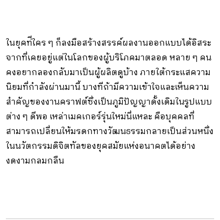
ในยุคท่ีใคร ๆ ก็ลงมือสร้างสรรค์ผลงานออกแบบได้อิสระ
จากที่เคยอยู่แต่ในโลกของผู้บริโภคมาตลอด หลาย ๆ คน
คงอยากลองกลับมาเป็นผู้ผลิตดูบ้าง ภายใต้กระแสความ
นิยมที่กําลังผ่านมานี้ บางทีถ้ามีความเข้าใจและเห็นความ
สําคัญของงานคราฟต์ซึ่งเป็นภูมิปัญญาดั้งเดิมในรูปแบบ
ต่าง ๆ ดีพอ เหล่าเมคเกอร์รุ่นใหม่นี่แหละ คือบุคคลที่
สามารถเปลี่ยนให้มรดกทางวัฒนธรรมกลายเป็นส่วนหนึ่ง
ในนวัตกรรมดิจิตทัลของยุคสมัยแห่งอนาคตได้อย่าง
งดงามกลมกลืน