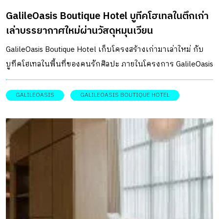
GalileOasis Boutique Hotel บูทีคโฮเทลในตึกเก่า
เล่าบรรยากาศใหม่ผ่านวัสดุหมุนเวียน
GalileOasis Boutique Hotel เก็บโครงสร้างเก่ามาเล่าใหม่ กับ
บูทีคโฮเทลในพื้นที่ของคนรักศิลปะ ภายในโครงการ GalileOasis
สถานที่ที่เป็นเสมือนโอเอซิส เต็มไปด้วยสีเขียวของต้นไม้ และ
เป็นชุมชนแห่งการสร้างสรรค์หลากหลายรูปแบบ ซ่อนตัวอยู่ใน
GALILEOASIS
GALILEOASIS BOUTIQUE HOTEL
ตรอกเล็ก ๆ ย่านบรรทัดทองของชุมชนบ้านครัว ชุมชนเก่าแก่
ในกรุงเทพฯ ย้อนไปที่ตั้งของโครงการ GalileOasis นี้ เคยเป็น
เวิ้งตึกแถวจำนวน 20 คูหา อายุ 50 ปี ซึ่งมีผู้อยู่อาศัยจริงมาก่อน
ก่อนหมดสัญญาเช่า และมีสภาพเสื่อมโทรมอย่างหนัก กระทั่ง
อาจารย์รัศมี เผ่าเหลืองทอง อาจารย์สอนด้านการละคร และ
ครอบครัว ได้เปิดโอกาสให้ลูกศิษย์กลุ่มคณะละครสองแปด เข้า
มาเปลี่ยนพื้นที่ให้กลายเป็นคอมมูนิตี้สเปซแหล่งรวมคนรักงาน
ศิลปะ และพื้นที่ตอบโจทย์ไลฟ์สไตล์คนรุ่นใหม่ ที่นี่จึงกลับมามี