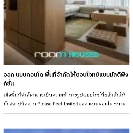
ชีวิตชีวาอีกครั้ง โดยยังคงโครงสร้างและสภาพเดิมของตึกแถว
ไว้บางส่วนเพื่อบอกที่มาที่ไปของสถานที่ ภายใต้บทบาทใหม่
เปลี่ยนที่นี่ให้เป็นโอเอซิสล้อมรอบด้วยต้นไม้ และความ
เคลื่อนไหวอันมีสีสันไปกับงานศิลปะ วัฒนธรรม และไลฟต์สไตล์
สุดสร้างสรรค์ ซึ่งมีทั้งพื้นที่คาเฟ่ โรงละคร ร้านแผ่นเสียง ร้าน
อาหารอิตาลี ร้านฟิชแอนด์ชิปส์ ฯลฯ เพื่อให้ทุกคนลืมความ
วุ่นวายภายนอก ชักชวนทั้งคนในชุมชนและนอกชุมชนให้ได้มา
ใช้พื้นที่พักผ่อนร่วมกันอย่างเป็นมิตร ขณะที่ชั้นบน 2 และ3
ออก แบบคอนโด พื้นที่จำกัดให้ตอบโจทย์แบบมัลติฟัง
ของตึกแถวทั้งสองฝั่ง ได้รับการแบ่งพื้นที่เพื่อเปิดเป็นบูทีคโฮ
ก์ชั่น
เทลจำนวน 19 ห้อง […]
เมื่อพื้นที่จำกัดกลายเป็นความท้าทายรูปแบบใหม่ที่ผลักดันให้
ทีมสถาปนิกจาก Please Feel Invited ออก แบบคอนโด ขนาด
37 ตารางเมตร แห่งนี้ให้กลายเป็นพื้นที่ใช้ชีวิตแบบ ‘Super
Functional’ แนวคิดการออกแบบที่ทำให้ขนาดพื้นที่ไม่ใช่ข้อ
จำกัดของการใช้งานอีกต่อไป จุดเริ่มต้นของการออก แบบคอน