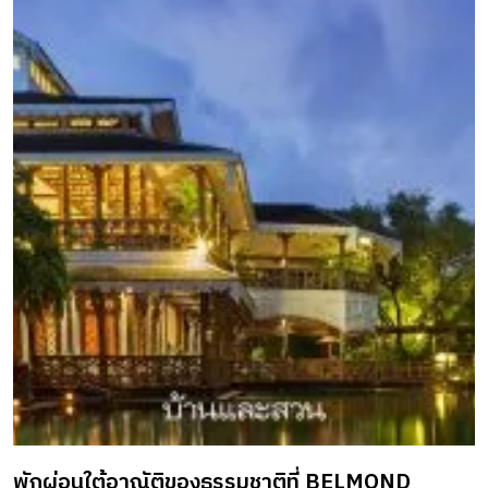
โด เริ่มจากที่ คุณสุทิวัส ยานะวิบุตร และน้องสาวได้ตัดสินใจซื้อ
ห้องรูปแบบดูเพล็กซ์ (duplex) ในโครงการ Knightsbridge
Prime Sathorn เพื่อใช้เป็นที่พักหลักใจกลางเมืองหลังจากการ
ทำงาน ดังนั้น ที่นี่จึงต้องตอบโจทย์ความต้องการต่าง ๆ ได้
อย่างครบถ้วน รวมถึงต้องมีบรรยากาศที่ดูอบอุ่น ผ่อนคลาย
เน้นความเรียบง่าย และดูแลรักษาได้สะดวก เจ้าของห้องเปิด
โอกาสให้ทางสถาปนิกออกแบบได้อย่างเต็มที่โดยไม่ปิดกั้นไอ
เดีย เพื่อต้องการให้เกิดการตกแต่งรูปแบบใหม่สำหรับคอนโด
อีกทั้งยังตั้งใจให้ผู้ที่สนใจสามารถนำแบบไปปรับใช้ได้ตาม
ความเหมาะสม จากโจทย์สำคัญที่ต้องการให้พื้นที่ทุกตารางนิ้ว
สามารถใช้งานได้ สถาปนิกจึงออกแบบให้ตู้เก็บของแบบมัลติ
ฟังก์ชั่น ทำหน้าที่คล้ายผนังซึ่งเคลื่อนย้ายได้ เป็นหัวใจสำคัญ ใน
การสร้างสเปซรูปแบบต่าง ๆ ทั้งเปิดโล่ง ปิดทึบ นอกจากนี้ ตู้
ยังรับหน้าที่เป็นชั้นเก็บของ โต๊ะรับประทานอาหาร ที่รีดผ้า ฯลฯ
พักผ่อนใต้อาณัติของธรรมชาติที่ BELMOND
โดยมีตู้เก็บของทั้งหมด 5 ตำแหน่ง ซึ่งประกอบด้วยตู้ที่