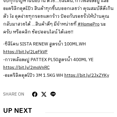
จบทุกปัญหาผนังบ้าน ด้วย…ซิลิโคน, กาวพลังตะปู และ
อะคริลิกอุดโป๊ว สินค้าทุกชิ้นบออกเลยว่า คุณสมบัติดีเกิน
ตัว ใง อุดง่ายทุกรอยแตกร้าว ป้องกันรอยรั่วให้บ้านคุณ
กลับมาสวยได้ …สินค้าดีๆ มีจำหน่ายที่
#HomePro
นะ
ครับ หรือคลิก ช้อปออนไลน์ ได้เลย!!
-ซิลิโคน SISTA RENEW สูตรน้ำ 100ML.WH
https://bit.ly/2LeFkVF
-กาวพลังตะปู PATTEX PL50สูตรน้ำ 400ML YE
https://bit.ly/2moVnRC
-อะคริลิคอุดโป๊ว 3M 1.5KG WH
https://bit.ly/2JxZYKy
SHARE ON
UP NEXT