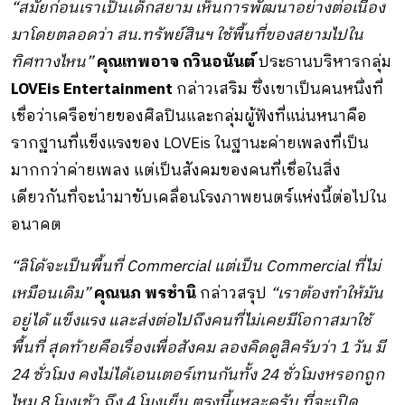
“สมัยก่อนเราเป็นเด็กสยาม เห็นการพัฒนาอย่างต่อเนื่อง
มาโดยตลอดว่า สน.ทรัพย์สินฯ ใช้พื้นที่ของสยามไปใน
ทิศทางไหน”
คุณเทพอาจ กวินอนันต์
ประธานบริหารกลุ่ม
LOVEis Entertainment
กล่าวเสริม ซึ่งเขาเป็นคนหนึ่งที่
เชื่อว่าเครือข่ายของศิลปินและกลุ่มผู้ฟังที่แน่นหนาคือ
รากฐานที่แข็งแรงของ LOVEis ในฐานะค่ายเพลงที่เป็น
มากกว่าค่ายเพลง แต่เป็นสังคมของคนที่เชื่อในสิ่ง
เดียวกันที่จะนำมาขับเคลื่อนโรงภาพยนตร์แห่งนี้ต่อไปใน
อนาคต
“ลิโด้จะเป็นพื้นที่ Commercial แต่เป็น Commercial ที่ไม่
เหมือนเดิม”
คุณนภ พรชำนิ
กล่าวสรุป
“เราต้องทำให้มัน
อยู่ได้ แข็งแรง และส่งต่อไปถึงคนที่ไม่เคยมีโอกาสมาใช้
พื้นที่ สุดท้ายคือเรื่องเพื่อสังคม ลองคิดดูสิครับว่า 1 วัน มี
24 ชั่วโมง คงไม่ได้เอนเตอร์เทนกันทั้ง 24 ชั่วโมงหรอกถูก
ไหม 8 โมงเช้า ถึง 4 โมงเย็น ตรงนี้แหละครับ ที่จะเปิด