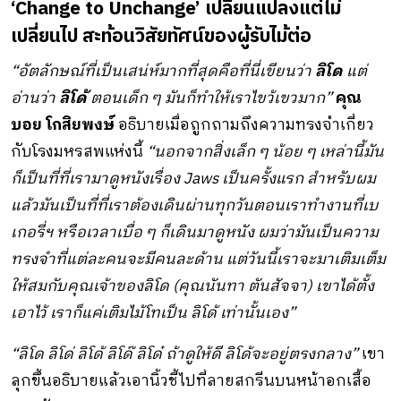
‘Change to Unchange
’
เปลี่ยนแปลงแต่ไม่
เปลี่ยนไป สะท้อนวิสัยทัศน์ของผู้รับไม้ต่อ
“อัตลักษณ์ที่เป็นเสน่ห์มากที่สุดคือที่นี่เขียนว่า
ลิโด
แต่
อ่านว่า
ลิโด้
ตอนเด็ก ๆ มันก็ทำให้เราไขว้เขวมาก”
คุณ
บอย โกสิยพงษ์
อธิบายเมื่อถูกถามถึงความทรงจำเกี่ยว
กับโรงมหรสพแห่งนี้
“นอกจากสิ่งเล็ก ๆ น้อย ๆ เหล่านี้มัน
ก็เป็นที่ที่เรามาดูหนังเรื่อง Jaws เป็นครั้งแรก สำหรับผม
แล้วมันเป็นที่ที่เราต้องเดินผ่านทุกวันตอนเราทำงานที่เบ
เกอรี่ฯ หรือเวลาเบื่อ ๆ ก็เดินมาดูหนัง ผมว่ามันเป็นความ
ทรงจำที่แต่ละคนจะมีคนละด้าน แต่วันนี้เราจะมาเติมเต็ม
ให้สมกับคุณเจ้าของลิโด (คุณนันทา ตันสัจจา) เขาได้ตั้ง
เอาไว้ เราก็แค่เติมไม้โทเป็น ลิโด้ เท่านั้นเอง”
“ลิโด ลิโด่ ลิโด้ ลิโด๊ ลิโด๋ ถ้าดูให้ดี ลิโด้จะอยู่ตรงกลาง”
เขา
ลุกขึ้นอธิบายแล้วเอานิ้วชี้ไปที่ลายสกรีนบนหน้าอกเสื้อ