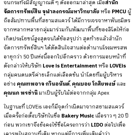
จนกระทั่งมีสัญญาณดี ๆ ดังออกมาล่าสุด เมื่อ
สํานัก
จัดการทรัพย์สิน จุฬาลงกรณ์มหาวิทยาลัย
หรือ
PMCU
ผู้
ถือสัมปทานพื้นที่สยามสแควร์ ได้มีการเจรจาหาพันธมิตร
จากหลากหลายกลุ่มมาร่วมกันพัฒนาพื้นที่ของลิโดให้ก่อ
เกิดประโยชน์สูงสุดจนได้ข้อสรุปว่า สุดท้ายแล้วสํานัก
จัดการทรัพย์สินฯ ได้ตัดสินใจสานต่อตำนานโรงมหรสพ
อายุกว่า 50 ปีแห่งนี้ออกไปอีกคราว ด้วยการมอบหน้าที่
ดังกล่าวให้บริษัท
Love is Entertainment
หรือ
LOVEis
กลุ่มคนดนตรีค่ายเล็กแต่เลือดข้น นำโดยทีมผู้บริหาร
อย่าง
คุณเทพอาจ กวินอนันต์
,
คุณบอย โกสิยพงษ์
และ
คุณนภ พรชํานิ
มาเป็นผู้รับไม้ต่อจากกลุ่ม Apex
ในฐานะที่ LOVEis เองก็มีจุดกําเนิดมาจากสยามสแควร์
เมื่อครั้งก่อตั้งบริษัทในชื่อ
Bakery Music
เมื่อราว ๆ 20 ปี
ก่อน พวกเขาจึงยังคงใช้ชื่อโครงการว่า
LIDO
ต่อไปเพื่อ
เคารพในสถานที่เดิม หากแต่มีการเพิ่มเติมคําว่า