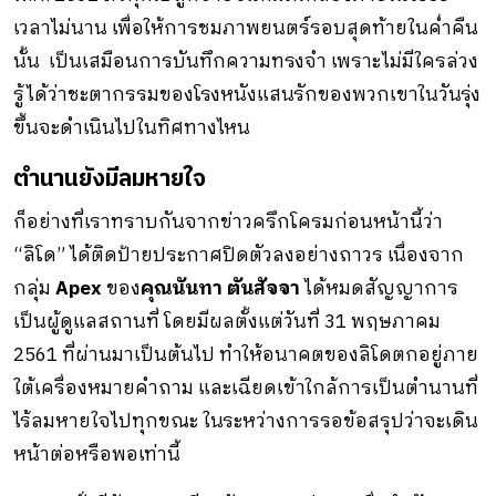
เวลาไม่นาน เพื่อให้การชมภาพยนตร์รอบสุดท้ายในค่ำคืน
นั้น เป็นเสมือนการบันทึกความทรงจำ เพราะไม่มีใครล่วง
รู้ได้ว่าชะตากรรมของโรงหนังแสนรักของพวกเขาในวันรุ่ง
ขึ้นจะดำเนินไปในทิศทางไหน
ตำนานยังมีลมหายใจ
ก็อย่างที่เราทราบกันจากข่าวครึกโครมก่อนหน้านี้ว่า
“ลิโด” ได้ติดป้ายประกาศปิดตัวลงอย่างถาวร เนื่องจาก
กลุ่ม
Apex
ของ
คุณนันทา ตันสัจจา
ได้หมดสัญญาการ
เป็นผู้ดูแลสถานที่ โดยมีผลตั้งแต่วันที่ 31 พฤษภาคม
2561 ที่ผ่านมาเป็นต้นไป ทำให้อนาคตของลิโดตกอยู่ภาย
ใต้เครื่องหมายคำถาม และเฉียดเข้าใกล้การเป็นตำนานที่
ไร้ลมหายใจไปทุกขณะ ในระหว่างการรอข้อสรุปว่าจะเดิน
หน้าต่อหรือพอเท่านี้