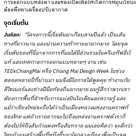
การออกแบบหลังคา และช่องเปิดเพื่อให้เกิดการหมุนเวียนแล
ต้องพึ่งพาเครื่องปรับอากาศ
จุดเริ่มต้น
Julian:
“โครงการนี้เริ่มต้นมาเกื
อบสามปีแล้ว เป็นเส้น
ทางที่ยาวนาน และผ่านความท้าทายมามากมาย โดยจุด
เริ่มต้นของที่นี่มาจากการที่
ผมได้มีส่วนร่วมในครีเอทีฟอีเว้
นท์ และเทศกาลการออกแบบหลายๆ งาน เช่น
TEDxChiangMai หรือ Chiang Mai Design Week ในช่วง
ตลอดหลายปีที่ผ่านมา ผมจึงมีโอกาสได้พูดคุย ทำงานกับ
ดีไซเนอร์และช่างฝีมื
อท้องถิ่นมากมาย ผมรู้สึกว่าพวกเขา
ต้องการพื้นที่
สำหรับการแบ่งปันไอเดี
ยและความรู้ และ
แม้ว่าเชียงใหม่จะถือได้ว่
าเป็นเมืองหลวงแห่งงานคราฟท์
ของไทย แต่ถ้าเราอยากจะไปถึงแหล่
งงานคราฟต์ เราก็
ต้องไปให้ถึงสันกำแพงหรื
อสันทราย ผมเลยคิดว่า จะดีกว่า
ไหมถ้าผมสร้างพื้นที่
หนึ่งขึ้นมาใจกลางเมือง เพื่อเป็นจุด