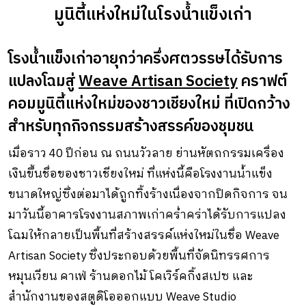
มูนิตี้แห่งใหม่ในโรงน้ำแข็งเก่า
โรงน้ำแข็งเก่าอายุกว่าครึ่
งศตวรรษได้รับการ
แปลงโฉมสู่
Weave Artisan Society
คราฟต์
คอมมูนิตี้แห่งใหม่ของชาวเชี
ยงใหม่ ที่เปิดกว้าง
สำหรับทุกกิจกรรมสร้
างสรรค์ของชุมชน
เมื่อราว 40 ปีก่อน ณ ถนนวัวลาย ย่านหั
ตถกรรมเครื่อง
เงินขึ้นชื่
อของชาวเชียงใหม่ ที่แห่งนี้คือโรงงานน้ำแข็ง
ขนาดใหญ่ซึ่งต่อมาได้ถูกทิ้งร้างเนื่องจากปิดกิจการ จน
มาวันนี้อาคารโรงงานสภาพเก่าคร่ำคร่าได้รับการแปลง
โฉมให้กลายเป็
นพื้นที่สร้างสรรค์แห่
งใหม่ในชื่อ Weave
Artisan Society ซึ่งประกอบด้วยพื้นที่จัดนิ
ทรรศการ
หมุนเวียน คาเฟ่ ร้านดอกไม้ โคเวิร์คกิ้งสเปซ และ
สำนักงานของสตูดิโอออกแบบ Weave Studio