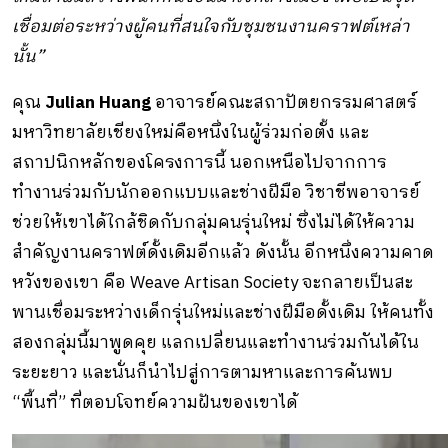
เชื่อมต่อระหว่างผู้
คนที่สนใจกับชุมชนงานคราฟต์เหล่
า
นั้น”
คุณ
Julian Huang
อาจารย์คณะสถาปัตยกรรมศาสตร์
มหาวิทยาลัยเชียงใหม่คือหนึ่งในผู้ร่วมก่อตั้ง และ
สถาปนิกหลั
กของโครงการนี้ นอกเหนือไปจากการ
ทำงานร่วมกับนักออกแบบและช่างฝีมือ วิชาชีพอาจารย์
ช่วยให้เขาได้ใกล้ชิดกับกลุ่มคนรุ่นใหม่ ซึ่งไม่ได้ให้ความ
สำคัญงานคราฟต์ดั้งเดิมอีกแล้ว ดังนั้น อีกหนึ่งความคาด
หวังของเขา คือ Weave Artisan Society จะกลายเป็นสะ
พานเชื่
อมระหว่างเด็กรุ่นใหม่
และช่างฝีมือดั้งเดิม ให้คนทั้ง
สองกลุ่มนี้มาพูดคุย แลกเปลี่ยนและทำงานร่วมกันได้
ใน
ระยะยาว และนั่นก็นำไปสู่การตามหาและการค้นพบ
“พื้นที่”
ที่ตอบโจทย์ความฝันของเขาได้