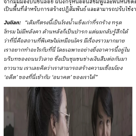
จากมุมมองบนชั้นลอย ผนังกรุหินอ่อนสีชมพูและพื้นหินขัดด
เป็นพื้นที่สำหรับการสร้างปฏิสัมพันธ์ และสามารถปรับใช
Julian:
“เดิมทีตรงนี้เป็นโรงน้ำแข็งเก่
าที่รกร้าง ทรุด
โทรม ไม่มีหลังคา ด้านหลังก็เป็นป่ารก แต่ผมกลับรู้สึกได้
ว่าที่นี่คื
อสถานที่พิเศษไม่เหมือนใคร มีเรื่องราวมากมาย
เราอยากทำอะไรกับที่นี่ โดยเฉพาะอย่างยิ่งอาคารนี้อยู่
ใน
บริบทของถนนวัวลาย ซึ่งเป็นชุมชนช่างเงินสืบต่อกั
นมา
ยาวนาน เราเลยคิดว่าเราสามารถสร้
างความเชื่อมโยง
‘อดีต’ ของที่นี่
เข้ากับ ‘อนาคต’ ของเราได้”