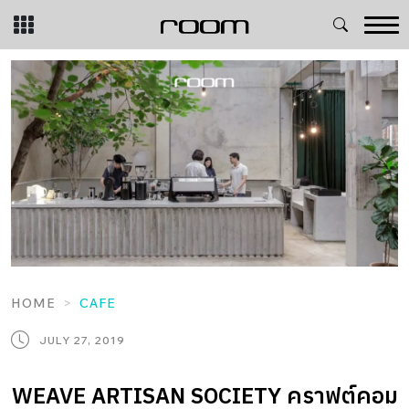
Skip
to
content
HOME
CAFE
JULY 27, 2019
WEAVE ARTISAN SOCIETY คราฟต์คอม