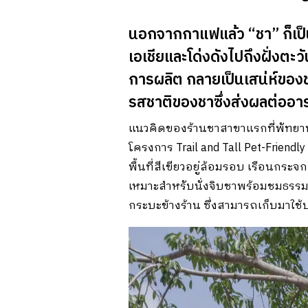
นอกจากกาแฟแล้ว “ชา” ก็เป็นเ
เอเชียและโด่งดังไปถึงฝั่ง
การผลิต กลายเป็นเสน่ห์ของช
รสชาติของชาซึ่งส่งผลต่ออ
แนวคิดของร้านชาสาขาแรกที่พัทยาน
โครงการ Trail and Tall Pet-Friendl
พื้นที่สีเขียวอยู่ล้อมรอบ เรือนกระ
เหมาะสำหรับนั่งจิบชาพร้อมชมธรรมช
กระบะข้างร้าน ซึ่งสามารถเก็บมาใช้ป