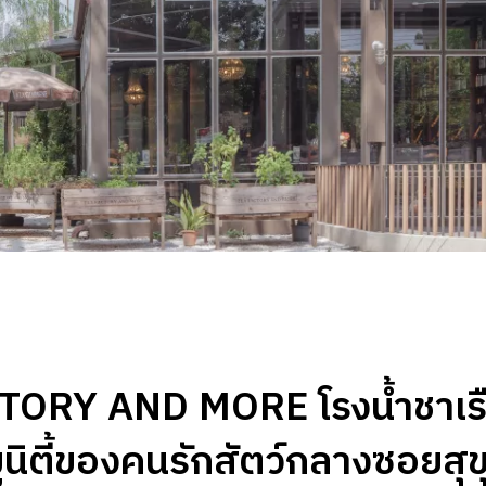
TORY AND MORE โรงน้ำชาเร
นิตี้ของคนรักสัตว์กลางซอยสุข