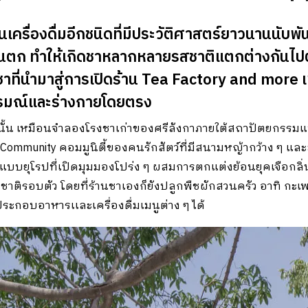
ครื่องดื่มอีกชนิดที่มีประวัติศาสตร์ยาวนานนับพันป
ตะวันตก ทำให้เกิดชาหลากหลายรสชาติแตกต่างกันไ
าที่นำมาสู่การเปิดร้าน Tea Factory and more เพื
ารมณ์และร่างกายโดยตรง
ั้น เหมือนจำลองโรงชาเก่าของศรีลังกาภายใต้สถาปัตยกรรมแบบ
y Community คอมมูนิตี้ของคนรักสัตว์ที่มีสนามหญ้ากว้าง ๆ แล
จกแบบยุโรปที่เปิดมุมมองโปร่ง ๆ ผสมการตกแต่งย้อนยุคเจือกลิ่
าติรอบตัว โดยที่ร้านชาเองก็ยังปลูกพืชผักสวนครัว อาทิ กะเ
ระกอบอาหารเเละเครื่องดื่มเมนูต่าง ๆ ได้