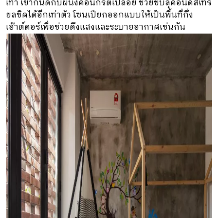
เทา เข้ากันดีกับผนังคอนกรีตเปลือย ช่วยขับลุคอินดัสเทรี
ยลชิคได้อีกเท่าตัว โซนเปียกออกแบบให้เป็นพื้นที่กึ่ง
เอ๊าต์ดอร์เพื่อช่วยดึงแสงและระบายอากาศเช่นกัน