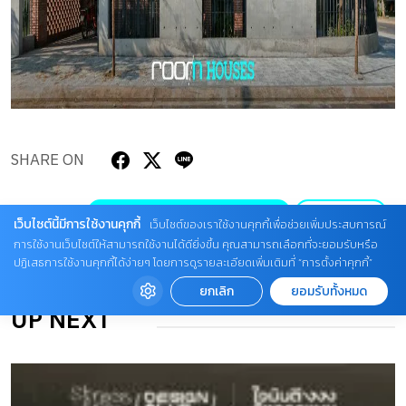
SHARE ON
TAGGED :
N O T ARCHITECTURE SDN BHD
รีโนเวตบ้าน
เว็บไซต์นี้มีการใช้งานคุกกี้
เว็บไซต์ของเราใช้งานคุกกี้เพื่อช่วยเพิ่มประสบการณ์
การใช้งานเว็บไซต์ให้สามารถใช้งานได้ดียิ่งขึ้น คุณสามารถเลือกที่จะยอมรับหรือ
รีโนเวททาวน์เฮาส์
แบบบ้านโมเดิร์น
ปฏิเสธการใช้งานคุกกี้ได้ง่ายๆ โดยการดูรายละเอียดเพิ่มเติมที่ “การตั้งค่าคุกกี้”
ยกเลิก
ยอมรับทั้งหมด
UP NEXT