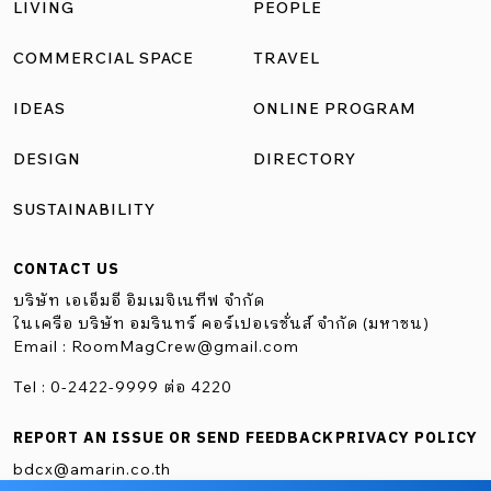
LIVING
PEOPLE
ก่อนว่าทำไมไตเติ้ลมันต้องเป็น Our Moment in Mine” กัสจังเล่า
ขณะที่ชี้ชวนให้เรามองไปยังมุมต่างๆของแกลลอรี่ “มัน
COMMERCIAL SPACE
TRAVEL
มีphaseภาษาอังกฤษอันนึงที่พูดว่า Moment in Time(ชั่วขณะ
IDEAS
ONLINE PROGRAM
หนึ่ง) ผมชอบวลีนี้มากเลยนะ ยิ่งพอมารวมกับ our(เรา) แล้ว
เปลี่ยนคำลงท้ายเล่นคำว่า time ให้เป็น mine(ของฉัน) มัน
DESIGN
DIRECTORY
เหมือน เราที่หมายถึงตัวผม และเราที่เป็นคนดูได้แชร์เรื่องราว
SUSTAINABILITY
เดียวกันอยู่ในชั่วเวลาหนึ่งครับ แล้วเรื่องราวนั้นมันก็ถูกรวบรวม
เข้ามาไว้ในนิทรรศการนี้” “อย่างรูปตรงมุมโน้นคือรูปสถานี
CONTACT US
รถไฟใต้ดิน เป็นเรื่องการเดินทางของตะวันตก ส่วนฝั่งตรง
บริษัท เอเอ็มอี อิมเมจิเนทีฟ จำกัด
ข้ามกันผมตั้งใจวางรูปคนปั่นจักรยานในกรุงเทพไว้ ถ้าเรามา
ในเครือ บริษัท อมรินทร์ คอร์เปอเรชั่นส์ จำกัด (มหาชน)
Email :
RoomMagCrew@gmail.com
ยืนอยู่ตรงที่ว่างตรงกลางของสองภาพ […]
Tel : 0-2422-9999 ต่อ 4220
REPORT AN ISSUE OR SEND FEEDBACK
PRIVACY POLICY
bdcx@amarin.co.th