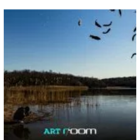
ร่างกายทั้งสิ้น นอกจากนี้ยังมีอีกหนึ่งแหล่งที่สำคัญไม่แพ้กันคือ
งานนี้สายชิคสายคูล ต้องไปโดน!! สินค้าทุกชิ้นมีจำหน่ายที่
มลพิษทางอากาศจากแหล่งกำเนิดอุตสาหกรรม ซึ่งเกิดจาก
#HomePro ทุกสาขา ช้อปตอนนี้ยิ่งคุ้ม เพราะเค้ามีโปรโมชั่นพิ
การเผาไหม้เชื้อเพลิงและกระบวนการผลิต ถึงแม้ว่าเราจะไม่ได้
เศษ -หลอดไส้ Antique Round 35W WW E27 EVE ราคาพิเศษ
อยู่ใกล้แหล่งอุตสาหกรรม […]
159.- พิเศษ!!! ซื้อทุกๆ 5 หลอด ลดเพิ่ม 100.- -หลอดไส้ Antique
Pear 35W WW E27 EVE ราคาพิเศษ 159.- พิเศษ!!! ซื้อทุกๆ 5
หลอด ลดเพิ่ม 100.- -หลอด LED Vintage G95 5W WW E27
LAMPTAN ราคาพิเศษ 299.- พิเศษ!!! ซื้อทุกๆ 2 […]