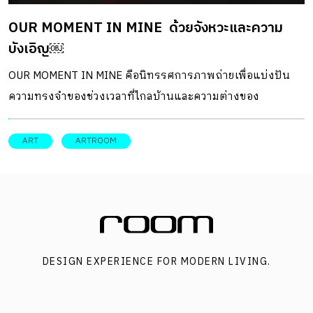
OUR MOMENT IN MINE ด้วยจังหวะและความ
บังเอิญ￼
OUR MOMENT IN MINE คือนิทรรศการภาพถ่ายเพื่อแบ่งปัน
ความทรงจำของช่วงเวลาที่ไกลบ้านและความต่างของ
วัฒนธรรมและตะวันตกตลอดช่วงเวลา2-3ปีที่ผ่านมาของศิลปิน
ผู้มาชมไม่เพียงได้เสพสุนทรียะจากภาพถ่ายที่น่าสนใจแต่หาก
ART
ARTROOM
สังเกตุทั้งการจัดวางและเรื่องราวที่ซ่อนอยู่ในนิทรรศการ อาจ
ได้พบความหมายของการดูภาพและการเก็บภาพเป็นของตัว
เองเป็นที่ระลึก และด้วยความไม่จงใจและเป็นอิสระจากกฎขณะ
ที่ถ่ายภาพนั้น จิรันธนิน เธียรพัฒนพล หรือ “กัสจัง” ยูทูปเบอร์
นักศึกษา และช่างภาพอิสระวัย 18 ปี จึงผลงานคว้ารางวัล Gold
DESIGN EXPERIENCE FOR MODERN LIVING.
Key จากงานประกวดภาพถ่ายเวที Scholastic Art & Writing
Awards 2022 ณ ประเทศสหรัฐอเมริกา องค์ประกอบสำคัญคือ
การเชื่อมโยงรายละเอียดที่อยู่ภายใน “ก่อนอื่นผมต้องอธิบาย