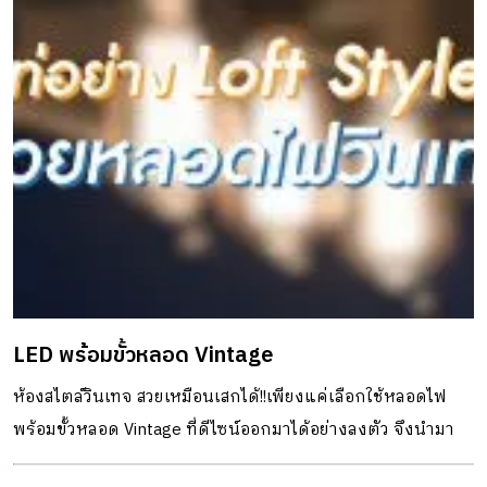
ก๊าซต่าง ๆ ในอากาศนั้นจะมีอยู่ค่อนข้างคงที่ตามสัดส่วนดังนี้คือ
ก๊าซไนโตรเจนมีอยู่ประมาณ 78.09% ก๊าซออกซิเจนมีประมาณ
20.94% ก๊าซคาร์บอนไดออกไซด์และก๊าซเฉื่อยจะมีอยู่เพียง
0.97% แต่เมื่อไหร่ก็ตามที่สัดส่วนของก๊าชดังกล่าวนั้น
เปลี่ยนแปลง หรือมีปริมาณของฝุ่นละอองในอากาศ ไอน้ำ เขม่า
และกัมมันตภาพรังสี ปะปนอยู่ในอากาศมากเกินไปจะเปลี่ยน
เป็นอากาศเสียได้ โดยแหล่งกำเนิดมลพิษทางอากาศ ที่สำคัญ
ของบ้านเรา แบ่งเป็นได้เป็นแหล่งกำเนิดจากยานพาหนะ ลอง
สังเกตเมื่ออยู่ท่ามกลางการจราจร ที่ติดขัด เครื่องยนต์บนท้อง
ถนนต่างพ่นไอเสียออกมามากมาย พื้นที่ตรงนั้นจะเต็มไปด้วย
LED พร้อมขั้วหลอด Vintage
ก๊าซคาร์บอนมอนอกไซด์ ก๊าซออกไซด์ของไนโตรเจน
สารประกอบไฮโดรคาร์บอน และฝุ่นละอองขนาดเล็กกว่า 10
ห้องสไตล์วินเทจ สวยเหมือนเสกได้!!เพียงแค่เลือกใช้หลอดไฟ
ไมครอนที่เกิดจากการเผาไหม้เครื่องยนต์ รวมไปถึงสารตะกั่ว
พร้อมขั้วหลอด Vintage ที่ดีไซน์ออกมาได้อย่างลงตัว จึงนำมา
และก๊าซซัลเฟอร์ไดออกไซด์ ซึ่งล้วนแล้วแต่เป็นอันตรายกับ
ตกแต่งห้องได้ง่ายแถมยังให้แสงสว่างทุกจุดเท่าที่คุณต้องการ