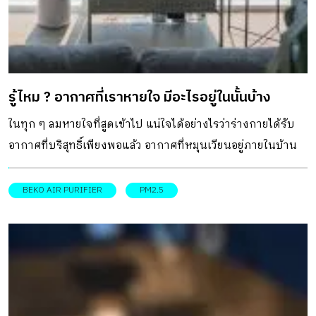
รู้ไหม ? อากาศที่เราหายใจ มีอะไรอยู่ในนั้นบ้าง
ในทุก ๆ ลมหายใจที่สูดเข้าไป แน่ใจได้อย่างไรว่าร่างกายได้รับ
อากาศที่บริสุทธิ์เพียงพอแล้ว อากาศที่หมุนเวียนอยู่ภายในบ้าน
สถานที่ที่ควรจะเป็นพื้นที่ปลอดภัยที่สุดนั้น ปลอดภัยเพียงพอต่อ
การดำรงชีวิตหรือไม่ จากสถาณการณ์ค่าฝุ่นละอองขนาดเล็ก
BEKO AIR PURIFIER
PM2.5
หรือ PM. 2.5 ที่มีค่าเกินมาตรฐานในช่วงที่ผ่านมา ส่งผลกระทบ
ทางสุขภาพอย่างชัดเจน ยิ่งทำให้เราไม่ไว้ใจภัยเงียบที่มองไม่เห็น
มาพร้อมกับอากาศที่หายใจ หลาย ๆ คนจึงเริ่มหันมาดูแลใส่ใจ
เรื่องสุขอนามัยความสะอาดของอากาศภายในบ้านกันมากขึ้น
ด้วยวิธีที่แตกต่างกันออกไป เช็คให้ชัวร์ ปัจจัยที่ส่งผลต่อความ
ไม่บริสุทธิ์ของอากาศ ตามสภาวะอากาศที่เป็นปกติปริมาณของ