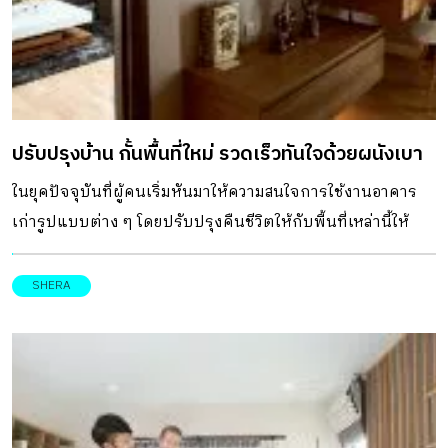
ปรับปรุงบ้าน กั้นพื้นที่ใหม่ รวดเร็วทันใจด้วยผนังเบา
ในยุคปัจจุบันที่ผู้คนเริ่มหันมาให้ความสนใจการใช้งานอาคาร
เก่ารูปแบบต่าง ๆ โดยปรับปรุงคืนชีวิตให้กับพื้นที่เหล่านี้ให้
กลายเป็นทั้งที่อยู่อาศัย ร้านกาแฟ ร้านค้า และโฮสเทล ผนังเบา
จึงมีบทบาทในการนำมาใช้ในงานออกแบบกั้นส่วนพื้นที่ให้ใช้
SHERA
งานสะดวก และสอดรับกับวิถีชีวิต รวมทั้งการใช้งานในปัจจุบัน
มากขึ้น ด้วยคุณสมบัติที่ติดตั้งได้รวดเร็ว มีน้ำหนักเบาจึงไม่
รบกวนโครงสร้างเหมาะสำหรับงานรีโนเวท หรือผู้ที่ต้องการ
ปรับเปลี่ยนพื้นที่ใช้งานในบ้าน การใช้งานผนังเบามีข้อดีอย่างไร
ผู้เชี่ยวชาญจากเฌอร่า คุณศิธา วอนขอพร ผู้จัดการผลิตภัณฑ์