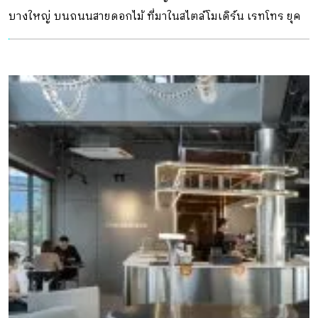
ให้ตัวอาคารจึงไม่ต้องกังวลเรื่องการรับน้ำหนักของโครงสร้าง”
บางใหญ่ บนถนนสายดอกไม้ ที่มาในสไตล์โมเดิร์น เรทโทร ยุค
ผนังเบาจากเฌอร่ายังมีคุณสมบัติแข็งแรง ทนแรงกระแทก
70S เน้นความเรียบง่ายและมีนวัตกรรมผสานธรรมชาติกับการ
ทนน้ำทนชื้นได้ดีกว่าแผ่นผนังเบาทั่วไป จึงใช้งานได้ทั้งกรุผนัง
อยู่อาศัย
อาคารหรือทำผนังเบากั้นห้องที่ต้องการความรวดเร็ว นอกจาก
นี้ยังสามารถเก็บรอยต่อได้เรียบเนียน จึงไร้กังวลในการตกแต่ง
ผนังให้สวยดังใจ ซึ่งทำได้หลากหลายรูปแบบทั้งทาสี เพนท์
ลวดลาย กรุวอลเปเปอร์ […]