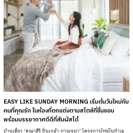
Shera Board จะมาอธิบายถึงบทบาทการใช้งานผนังเบาสำหรับ
บ้านยุคใหม่ว่าตอบโจทย์การใช้งานได้ดีกว่าผนังรูปแบบเดิม
อย่างไรบ้าง “ผนังเบาคือการติดตั้งระบบแห้ง ข้อดีคือความ
รวดเร็ว หน้างานสะอาดไม่เลอะเทอะ วัสดุที่ใช้ทำผนังเบา เช่น
เฌอร่าบอร์ด ทำจากไฟเบอร์ซีเมนต์ มียิปซัมและไม้อัดซีเมนต์
สามารถนำมาติดตั้งหน้างานได้รวดเร็ว เพียงทำโครงผนังเบา
จากนั้นจึงกรุผนังลงไป ซึ่งข้อแนะนำในการทำผนังเบาคือควร
ใช้วัสดุปิดผิวโครงผนังเบาความหนา 6 มิลลิเมตรขึ้นไป
ผลิตภัณฑ์ของเฌอร่าบอร์ดของเราจึงมีขนาดความหนาให้เลือก
หลากหลายเพื่อให้ใช้งานได้ครบทุกด้านตั้งแต่ 6 8 10 12
มิลลิเมตร สามารถใช้ได้ทั้งภายในและภายนอก รวมทั้งยัง
EASY LIKE SUNDAY MORNING เริ่มต้นวันใหม่กับ
สามารถใส่ฉนวนกันเสียงเข้าไปในช่องว่างระหว่างผนังได้ ข้อดี
คนที่คุณรัก ในห้องที่ตกแต่งตามสไตล์ที่ชื่นชอบ
ของการใช้ผนังเบาในเรื่องของงานรีโนเวทหลักๆคือหน้างาน
พร้อมบรรยากาศดีดีที่สัมผัสได้
สะอาด สำหรับอาคารเก่าที่มีข้อจำกัดในเรื่องของการรับน้ำหนัก
การใช้วัสดุผนังเบาจะตอบโจทย์ได้ดี ไม่เพิ่มน้ำหนักมากเกินไป
บ้านเดี่ยว “คณาสิริ ปิ่นเกล้า-กาญจนา” โครงการใหม่ในทำเล