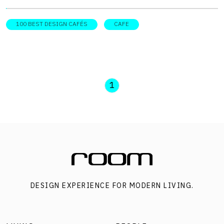
ไม่กี่ตารางเมตร ณ ที่นั้นเป็นที่ตั้งของร้านกาแฟนั่งสบาย
รองรับและช่วยผ่อนความคิดของพนักงานออฟฟิศและผู้คนที่
100 BEST DESIGN CAFÉS
CAFE
เร่งร้อน พื้นที่ซอกตึกตรงนี้เดิมเคยเป็นที่พำนักชั่วคราวของ
แผงลอย แม้จะมีขนาดพื้นที่ที่เล็กเกินไปสำหรับร้านค้า แต่ทว่า
ก็ใหญ่เกินไปที่จะปล่อยให้ไร้ประโยชน์ ยูเรก้าจึงวางแผนแปลง
โฉมซอกตึกที่ว่างเปล่านี้ให้กลับมามีชีวิตชีวา ด้วยการใช้วัสดุ
1
หลักอย่างกระจกใส ให้คาเฟ่แฝงตัวอย่างกลมกลืนท่ามกลาง
บริบทเมืองกรุง และด้วยการตกแต่งด้วยวัสดุอื่นภายใต้ธีม
ความเป็น “สตรีท” เหมือนเอกลักษณ์ของแบรนด์ยูเรก้าที่
ปรากฏในทุกๆ สาขา วัสดุโปร่งแสงด้านบนและด้านหน้าของ
ร้าน ช่วยให้แสงธรรมชาติสาดส่องทั่วถึงทั้งคาเฟ่ตลอดวัน โดยที่
ไม่รู้สึกร้อนจนเกินไป เนื่องจากมีเงาของตึกสูงบังอยู่ นอกจาก
DESIGN EXPERIENCE FOR MODERN LIVING.
นั้น ยูเรก้าสาขาช่องนนทรีแห่งนี้ก็ยังมีเอกลักษณ์ด้านการใช้
วัสดุตกแต่งของตัวเอง เช่น เคาน์เตอร์ปูนที่ทำพื้นผิวรอบๆ ให้
ขรุขระ โชว์เนื้อแท้ของพื้นผิววัสดุปูนออกมาอย่างเต็มที่ รวมไป