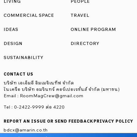
LIVING
PEOPLE
ถึงผิวหน้าของท็อปเคาน์เตอร์ที่ตกแต่งด้วยกระเบื้องลายหินให้
ความรู้สึกคล้ายหินขัด ช่วยเสริมความโดดเด่นให้เคาน์เตอร์บาร์
COMMERCIAL SPACE
TRAVEL
ซึ่งวางยาวเป็นองค์ประกอบที่โดดเด่นที่สุดของร้าน อีกทั้งยังมี
IDEAS
ONLINE PROGRAM
การเก็บรายละเอียดเล็ก ๆ ที่สะท้อนถึงบริบทดั้งเดิมของพื้นที่ให้
คงอยู่ ไม่ว่าจะเป็นลายหยดน้ำบนกำแพง หรือร่องรอยของนั่ง
DESIGN
DIRECTORY
ร้านเหล็กดั้งเดิม กล่าวได้ว่า วัสดุทั้งหมดโดยรวมทำให้ร้านดูดิบ
SUSTAINABILITY
แบบ “สตรีท” แต่ก็ยังเรียบเท่ได้อย่างลงตัว IDEAS TO GRAB A.
ฉากเหล็กปั๊มรู ช่วยบังมุมมองที่ไม่น่าดู สร้างความเป็นส่วนตัว
CONTACT US
แต่ก็ยังสามารถมองผ่านได้ไม่ให้รู้สึกทึบเกินไป B.พนักปูน สกัด
บริษัท เอเอ็มอี อิมเมจิเนทีฟ จำกัด
ผิวขรุขระ ให้ความรู้สึกดิบและดึงดูดสายตา ความเป็นที่นั่งถาวร
ในเครือ บริษัท อมรินทร์ คอร์เปอเรชั่นส์ จำกัด (มหาชน)
Email :
RoomMagCrew@gmail.com
ยังช่วยกั้นพื้นที่ สร้างความเป็นส่วนตัวได้ชัดเจน C. โต๊ะลายหิน
ขัดแฝงอารมณ์พื้นผิวแห่งความคลาสสิก ที่ทำความสะอาดง่าย
Tel : 0-2422-9999 ต่อ 4220
แถมทนทาน D. […]
REPORT AN ISSUE OR SEND FEEDBACK
PRIVACY POLICY
bdcx@amarin.co.th