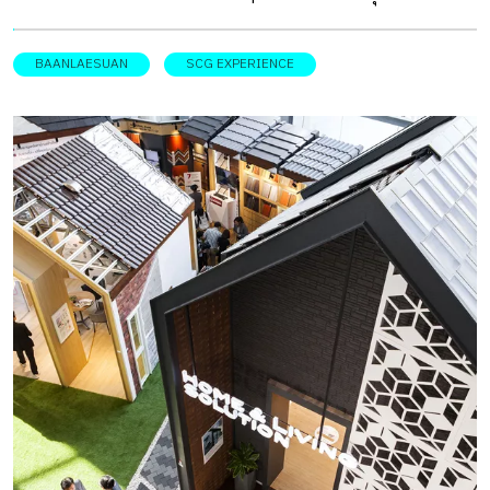
ประสบการณ์จากผู้นำเรื่องการทำบ้านและที่อยู่อาศัยที่มีความ
เชี่ยวชาญเรื่องวัสดุศาสตร์ รวมถึงสินค้าและบริการเรื่องบ้านที่
BAANLAESUAN
SCG EXPERIENCE
ลูกค้ามั่นใจได้ในคุณภาพ และโซลูชันที่เหมาะสมกับทุกความ
ต้องการของเจ้าของบ้าน ตลอด 14 ปีที่ชาวเอสซีจี โฮม เอ็กซพี
เรียนซ์ มุ่งมั่นและตั้งใจให้คำปรึกษาและแก้ปัญหาเรื่องบ้าน
ด้วยประสบการณ์ที่อัดแน่น จึงตั้งใจฉลองวาระก้าวสู่ปีที่ 15 ด้วย
กิจกรรมแบบจัดเต็ม ทั้ง ‘เปลี่ยนบ้านให้เป็นคาเฟ่ by SIRI’ และ
จัด Living Expert Talk พูดคุยอย่างเปิดอกเรื่องบ้านและที่อยู่
อาศัย ทุกวันเสาร์ตลอด 1 เดือนกับหัวข้อสุดเทรนด์ อาทิ Better
Living Better Life อยู่ดี กินดี สุขภาพดี รีโนเวตบ้าน ปรับเปลี่ยน
ฟังก์ชันบ้านจัดสรร บ้านเดี่ยว ตึกแถว ทาวน์เฮาส์ งานนี้ บ้าน
และสวน ได้เข้าร่วมจัดกิจกรรม Talk ในหัวข้อ ‘ทำสวนดูแลง่าย
งบไม่บานปลาย’ โดย คุณธวัชชัย ศักดิกุล […]