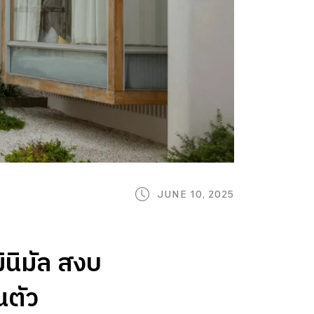
JUNE 10, 2025
ินิมัล สงบ
นตัว