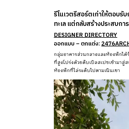
รีโนเวตรีสอร์ตเก่าให้ตอบรับ
ทะเล แต่กลับสร้างประสบการ
DESIGNER DIRECTORY
ออกแบบ – ตกแต่ง:
2476ARC
กลุ่มอาคารส่วนกลางและห้องพักได้
ที่สูงโปร่งด้วยดับเบิลสเปซเข้ามาส
ห้องพักที่ไล่ระดับไปตามเนินเขา