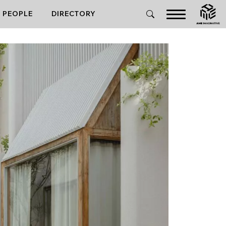
PEOPLE
DIRECTORY