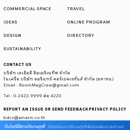
วิลล่าส่วนตัว ด้วยการเพิ่มชั้นลอยเพื่อเพิ่มพื้นที่และฟังก์ชันที่
COMMERCIAL SPACE
TRAVEL
หลากหลายในการใช้งาน ช่วยให้แขกผู้เข้าพักอยากใช้เวลา
IDEAS
ONLINE PROGRAM
ภายในห้องได้อย่างยาวนานขึ้น นอกจากนี้มุม Bay Window ใน
วิลล่าแต่ละหลังยังสร้างกรอบภาพของวิวพื้นที่สีเขียวระหว่าง
DESIGN
DIRECTORY
อาคาร กลายเป็นส่วนหนึ่งขององค์ประกอบการตกแต่งที่โดด
SUSTAINABILITY
เด่น ที่ตั้ง209/71 หมู่ที่ 7 ตำบลนาเกลือ อำเภอบางละมุง
จังหวัดชลบุรีพิกัด
CONTACT US
https://maps.app.goo.gl/k9UeMy18S8Lrvtdx7โทร. 06-1229-
บริษัท เอเอ็มอี อิมเมจิเนทีฟ จำกัด
5669 ออกแบบ-ตกแต่ง: 2476ARCHITECT เรื่อง: Natthawat
ในเครือ บริษัท อมรินทร์ คอร์เปอเรชั่นส์ จำกัด (มหาชน)
Email :
RoomMagCrew@gmail.com
Klaysubanภาพ: นันทิยา Sunny Beach House คาเฟ่พัทยา […]
Tel : 0-2422-9999 ต่อ 4220
REPORT AN ISSUE OR SEND FEEDBACK
PRIVACY POLICY
bdcx@amarin.co.th
เว็บไซต์นี้มีการใช้งานคุกกี้
เว็บไซต์ของเราใช้งานคุกกี้เพื่อช่วยเพิ่มประสบการณ์