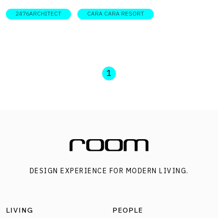
DESIGNER DIRECTORYออกแบบ – ตกแต่ง: 2476ARCHITECT
2476ARCHITECT
CARA CARA RESORT
กลุ่มอาคารส่วนกลางและห้องพักได้รับการปรับปรุงใหม่ทั้งหมด
สร้างความน่าสนใจด้วยการออกแบบลำดับการเข้าถึงจาก
อาคารต้อนรับที่สูงโปร่งด้วยดับเบิลสเปซเข้ามาสู่สเปซเปิดโล่ง
ของร้านอาหารและสระว่ายน้ำที่ยกระดับให้มีความเป็นส่วนตัว
1
ก่อนจะพบกับกลุ่มอาคารห้องพักที่ไล่ระดับไปตามเนินเขา ห้อง
พักมีหลายรูปแบบ ห้องแบบดูเพล็กซ์ที่มีชั้นลอยและแบบพูล
วิลล่า บางอาคารจึงสูงถึง 6 เมตร จึงมีการลดทอนเหลี่ยมมุมให้
โค้งมน และใช้องค์ประกอบของเส้นตั้งในรูปแบบต่าง ๆ เช่น
การเซาะร่องบนผนังให้เกิดมิติของแสงเงา รวมถึงหน้าต่าง
บานกรอบไม้ที่ดูอบอุ่น เพื่อให้มวลอาคารดูไม่ทึบตันและแข็ง
DESIGN EXPERIENCE FOR MODERN LIVING.
กระด้างเกินไป รับกับเส้นสายโค้งเว้าที่ถูกนำมาใช้ในผังบริเวณ
โซนส่วนกลางอย่างสระว่ายน้ำและร้านอาหาร สร้างความต่อ
เนื่องไหลลื่นไปกับพื้นที่สีเขียวโดยรอบ ภายในห้องพักออกแบบ
LIVING
PEOPLE
ให้มีลำดับในการเข้าถึงของแต่ละฟังก์ชันให้ความรู้สึกเหมือน