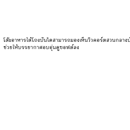
โต๊ะอาหารใต้โถงบันไดสามารถมองเห็นวิวคอร์ตสวนกลางบ้าน
ช่วยให้บรรยากาศอบอุ่นดูซอฟต์ลง