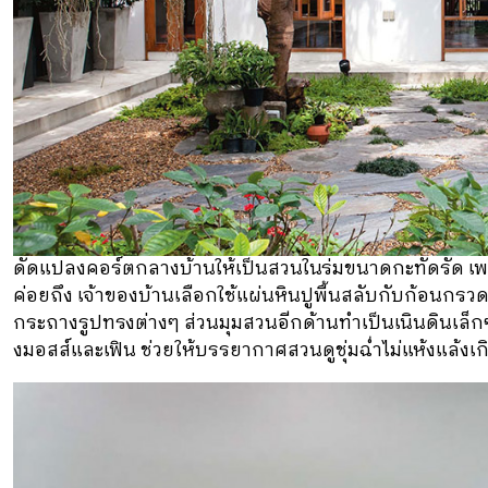
ดัดแปลงคอร์ตกลางบ้านให้เป็นสวนในร่มขนาดกะทัดรัด เพรา
ค่อยถึง เจ้าของบ้านเลือกใช้แผ่นหินปูพื้นสลับกับก้อนกร
กระถางรูปทรงต่างๆ ส่วนมุมสวนอีกด้านทําเป็นเนินดินเล็ก
งมอสส์และเฟิน ช่วยให้บรรยากาศสวนดูชุ่มฉ่ำไม่แห้งแล้งเก