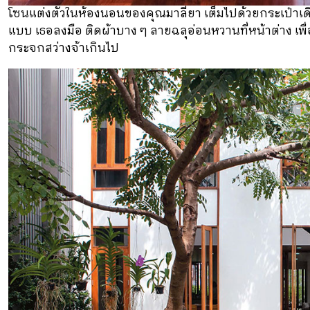
โซนแต่งตัวในห้องนอนของคุณมาลียา เต็มไปด้วยกระเป๋าเดิน
แบบ เธอลงมือ ติดผ้าบาง ๆ ลายฉลุอ่อนหวานที่หน้าต่าง เพื่
กระจกสว่างจ้าเกินไป