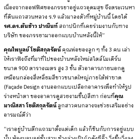
เนื่องจากออฟฟิศของภรรยาอยู่แถวอุดมสุข จึงตระเวนหา
ที่ดินแถวสวนหลวง ร.9 แล้วมาลงตัวที่หมู่บ้านนี้ โดยได้
รศ.ดร.ต้นข้าว ปาณินท์
สถาปนิกที่เคยร่วมงานกับทาง
บริษัท ของภรรยามาออกแบบบ้านหลังนี้ให้”
คุณไพบูลย์ โชติสกุลรัตน์
คุณพ่อของลูก ๆ ทั้ง 3 คน เล่า
ให้เราฟังถึงที่มาที่ไปของบ้านหลังใหม่สไตล์โมเดิร์น
ขนาด 900 ตารางเมตร สูง 3 ชั้น ตัวอาคารภายนอกดู
เหมือนกล่องสี่เหลี่ยมสีขาวขนาดใหญ่ภายใต้ฟาซาด
(Façade Design งานออกแบบเปลือกอาคารเพื่อทําให้รูป
ร่างหน้าตา ของอาคารดูสวยงามขึ้น)สีเทา ก่อนที่
คุณ
มาณิสสา โชติสกุลรัตน์
ลูกสาวคนกลางจะช่วยเสริมอย่าง
อารมณ์ดีว่า
“เราอยู่บ้านตึกแถวมาตั้งแต่เด็ก แล้วก็ชินกับการอยู่แบบ
นั้น ห้องนอนอยู่ชั้นสาม ข้างล่างเป็นโกดังซีอิ๊ว วิ่งขึ้นวิ่งลง