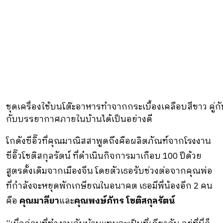
ชุดเครื่องใช้บนโต๊ะอาหารทําจากกระเบื้องเคลือบสีขาว คู่
กับบรรยากาศภายในบ้านได้เป็นอย่างดี
โกดังซีอิ๊วที่คุณมาณิสสาพูดถึงคือผลิตภัณฑ์จากโรงงาน
ซีอิ๊วโชติสกุลรัตน์ ที่ดําเนินกิจการมาเกือบ 100 ปีด้วย
สูตรดั้งเดิมจากเมืองจีน โดยตัวเธอรับช่วงต่อจากคุณพ่อ
ที่กําลังจะหยุดพักเกษียณในอนาคต เธอมีพี่น้องอีก 2 คน
คือ
คุณมาลียา
และ
คุณพงษ์ภัทร โชติสกุลรัตน์