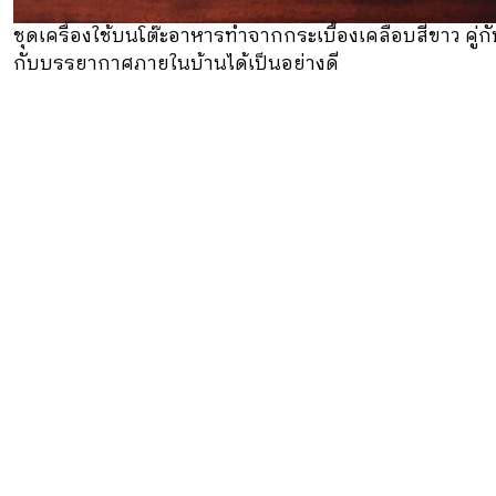
ชุดเครื่องใช้บนโต๊ะอาหารทําจากกระเบื้องเคลือบสีขาว คู่
กับบรรยากาศภายในบ้านได้เป็นอย่างดี