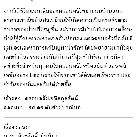
จากวิถีชีวิตแบบเดิมของครอบครัวขยายบนบ้านแบบ
อาคารพาณิชย์ แปรเปลี่ยนให้เกิดความเป็นส่วนตัวตาม
ขนาดของบ้านที่ใหญ่ขึ้น แม้ว่าการมีบ้านโอ่โถงบางครั้งจะ
ทําให้รู้สึกเหงาเพราะเจอกันน้อยลง แต่ครอบครัวนี้กลับ มี
มุมมองและหาทางแก้ปัญหาน่ารักๆ โดยพยายามมานั่งคุย
และทํากิจกรรมร่วมกันให้มากที่สุด ทําให้เวลาว่างมีค่า
อย่างยิ่งสําหรับทุกคนในครอบครัว หรือแม้แต่ แอพพลิ
เคชั่นอย่าง Line ก็ช่วยให้พวกเขาได้อัพเดตเรื่องราว ประ
จําวันของกันและกันได้ง่ายขึ้น
เจ้าของ : ครอบครัวโชติสกุลรัตน์
ออกแบบ : รศ.ดร.ต้นข้าว ปาณินท์
เรื่อง : กษมา
ภาพ : จิระศักดิ์, นันทิยา