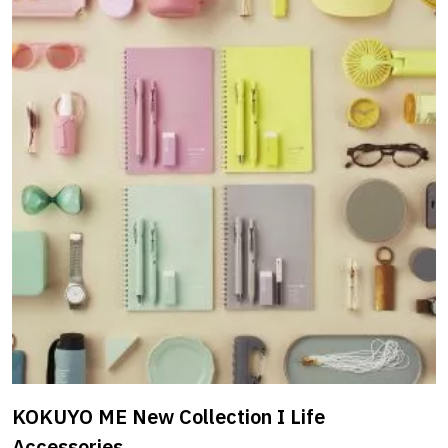
บ้านแอนด์บียอนด์หนึ่งในธุรกิจในเครือเซ็นทรัล ยังคงพัฒนา
หาสินค้าให้ตรงกับความต้องการของลูกค้าอย่างไม่หยุดยั้ง จาก
ประสบการณ์มากกว่า 15 ปี ในการดำเนินกิจการร้านค้าปลีก
สินค้าที่เกี่ยวกับการตกแต่งบ้าน สินค้าซ่อมแซมบ้าน จึงทำให้
เราโดนเด่นไม่แพ้ที่ใด ปัจจุบันบ้านแอนด์บียอนด์มีทั้งหมด 3
สาขา ได้แก่ เชียงใหม่,ขอนแก่น และน้องใหม่ “สาขาพัทยา” ที่
กำลังจะเปิดตัวในวันที่ 30 พ.ย.60 นี้ โดยทีมงานผู้บริหารหวัง
เป็นอย่างยิ่งว่าในการเปิดสาขาใหม่ในครั้งนี้จะได้รับการตอบรับ
ที่ดีจากลูกค้าชาวพัทยาและจังหวัดใกล้เคียง ซึ่งเราได้วางคอน
เซ็ปต์ “BEST” เป็นมากกว่าคำว่าดีที่สุดแต่มันคือ หัวใจหลักใน
การดำเนินธุรกิจของบ้านแอนด์บียอนด์ “BEST” มาจาก B คือ
Beautiful ความสวยของสินค้า และผลิตภัณฑ์ ที่คัดสรรค์มาเพื่อ
คุณ E คือ affordablE เป็นเจ้าของได้ง่ายๆ ในราคาที่สัมผัสได้
KOKUYO ME New Collection I Life
[…]