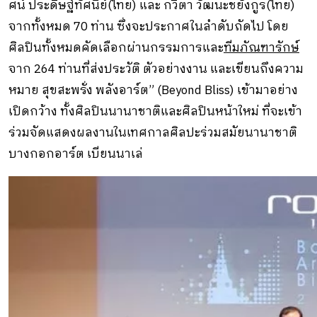
ศน์ ประดิษฐ์ทัศนีย์(ไทย) และ กวิตา วัฒนะชยังกูร(ไทย)
จากทั้งหมด 70 ท่าน ซึ่งจะประกาศในลำดับถัดไป โดย
ศิลปินทั้งหมดคัดเลือกผ่านกรรมการและ
ทีมภัณฑารักษ์
จาก 264 ท่านที่ส่งประวัติ ตัวอย่างงาน และเขียนถึงความ
หมาย สุขสะพรั่ง พลังอาร์ต” (Beyond Bliss) เข้ามาอย่าง
เปิดกว้าง ทั้งศิลปินนานาชาติและศิลปินหน้าใหม่ ที่จะเข้า
ร่วมจัดแสดงผลงานในเทศกาลศิลปะร่วมสมัยนานาชาติ
บางกอกอาร์ต เบียนนาเล่