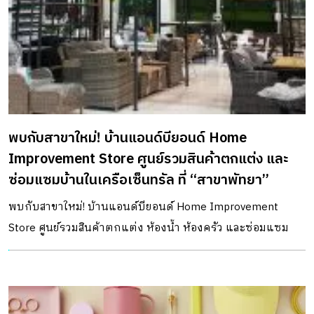
เปลี่ยนแปลงไปจากเดิม ซึ่งเปรียบเสมือนกับการเติบโตขึ้นของ
เด็กชายทั้ง 4 คน สู่ชายหนุ่มผู้มีบุคลิกที่ทั้งดูเท่เเละสมาร์ทขึ้น
โดยสะท้อนผ่านการตกแต่งสไตล์ Mid Century หรือยุคโมเดิร์น
หลังสงครามโลกครั้งที่ 2 (ช่วงปีค.ศ.1950) ร้านอาหารฝรั่งเศ
การออกแบบตกเเต่งร้านนี้มีจุดเด่นอยู่ที่การใช้รูปทรง
เรขาคณิต […]
พบกับสาขาใหม่! บ้านแอนด์บียอนด์ Home
Improvement Store ศูนย์รวมสินค้าตกแต่ง และ
ซ่อมแซมบ้านในเครือเซ็นทรัล ที่ “สาขาพัทยา”
พบกับสาขาใหม่! บ้านแอนด์บียอนด์ Home Improvement
Store ศูนย์รวมสินค้าตกแต่ง ห้องน้ำ ห้องครัว และซ่อมแซม
บ้านในเครือเซ็นทรัล ที่ “สาขาพัทยา” โดยมีคุณแพท ณปภา
และน้องเรซซิ่งมาร่วมงานเปิดสาขาวันที่ 30 พ.ย. 60 ปัจจุบัน
กลุ่มธุรกิจร้านค้าปลีกเกี่ยวกับสินค้าตกแต่งบ้านนั้นมีมากมาย
ไม่ว่าจะเป็นธุรกิจขนาดใหญ่ ขนาดกลาง และขนาดย่อม แต่