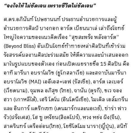
“จงใจให้ไม่ชัดเจน เพราะชีวิตไม่ชัดเจน”
ศ.ดร.อภินันท์ โปษยานนท์ ประธานอำนวยการและผู้
อำนวยการศิลป์ บางกอก อาร์ต เบียนนาเล่ เล่าถึงโจทย์
ใหญ่ใจความของแนวคิดเรื่อง “สุขสะพรั่ง พลังอาร์ต”
(Beyond Bliss) อันเป็นโจทย์ท้าทายเหล่าศิลปินที่เข้าร่วม
รังสรรค์ผลงานศิลปะร่วมสมัย ให้ตีความและนำเสนอออก
มาในรูปแบบของตัวเอง ก่อนเปิดเผยรายชื่อ 15 ศิลปิน คือ
อาทิ มารีนา อบราโมวิช (ยูโกสลาเวีย) และสถาบันมารีนา
อบราโมวิช (MAI) เออีเอส+เอฟ (รัสเซีย), อาร์ต เลเบอร์
(เวียดนาม), จุมพล อภิสุข (ไทย), จานัน (ตุรกี), ชเว จอง
ฮวา (เกาหลีใต้), เฮริ โดโน (อินโดนีเซีย), ไมเคิล เอล์มกรีน
และ อินการ์ แดร๊กเซท (เดนมาร์กและนอเวย์), ซ่าร่า ฟาว
รัว(ฝรั่งเศส), โฮ ซู เหงียน(สิงคโปร์), หวง หย่ง ผิง(จีน),
สาครินทร์ เครืออ่อน(ไทย), โยชิโตโมะ นารา(ญี่ปุ่น), สนิทั