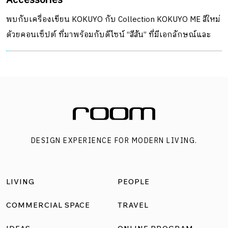
Accessories
พบกับเครื่องเขียน KOKUYO กับ Collection KOKUYO ME สีใหม่
ด้วยคอนเซ็ปต์ ที่มาพร้อมกับดีไซน์ “สีสัน” ที่มีเอกลักษณ์และ
เสน่ห์โดดเด่นไม่ซ้ำใคร เพื่อให้รองรับประสบการณ์ในการใช้
งานที่เหมาะสำหรับบุคลิกแต่ละคน ในตอนนี้ได้มีคอลเล็กชัน
ใหม่ ที่มีการเพิ่มสีสันที่หลากหลายให้ได้เลือกสรรมากยิ่งขึ้น ซึ่งมี
เพิ่มมาด้วยกัน 4 สีคือ Fragile Mint, Grayish Fog , Moon Lime
และ Taupe Rose พบกับสีสันใหม่นี้ได้กับไอเทม Softring
Notebook, Gel Pen และ Mechanical Pencil เพราะเรื่องสี
DESIGN EXPERIENCE FOR MODERN LIVING.
ถือว่าเป็นอีกหนึ่งสิ่งที่ดึงดูดและสะท้อนความเป็นตัวตนของ
แต่ละคนได้เป็นอย่างดี รับรองว่าคอลเล็กชั่นใหม่นี้จะเป็นสีที่
ถูกใจใครหลายๆ คนอย่างแน่นอน ร่วมค้นหาโทนสีที่ใช่ ในสไตล์
LIVING
PEOPLE
ที่ชอบไปกับไอเทม KOKUYO ME มีจำหน่ายแค่บางสีและบางรุ่น
เท่านั้น สามารถช็อปได้ที่ Lifestyle
COMMERCIAL SPACE
TRAVEL
Shop www.kokuyo.co.th/lifestyle-shop/ หรือสอบถามเพิ่มเติม