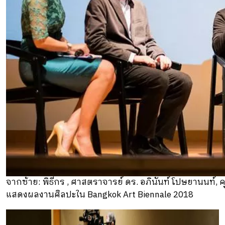
จากซ้าย: พิธีกร , ศาสตราจารย์ ดร. อภินันท์ โปษยานนท์, คุณ
แสดงผลงานศิลปะใน Bangkok Art Biennale 2018