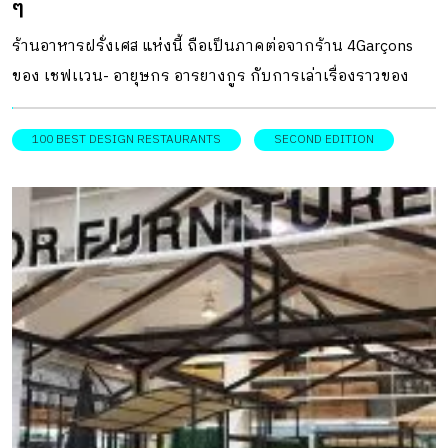
ๆ
ร้านอาหารฝรั่งเศส แห่งนี้ ถือเป็นภาคต่อจากร้าน 4Garçons
ของ เชฟเเวน- อายุษกร อารยางกูร กับการเล่าเรื่องราวของ
อาหารฝรั่งเศสซึ่งเป็นสิ่งที่เขาถนัด รวมถึงยังนำประสบการณ์
จากการเป็นนักเดินทางมาถ่ายทอดสู่ร้านใหม่ Second Edition
100 BEST DESIGN RESTAURANTS
SECOND EDITION
ซึ่งถือเป็นการเติบโตขึ้นอีกขั้น ขณะเดียวกันก็ยังคงกลิ่นอาย
เเละเทคนิคการปรุงอาหารฝรั่งเศสเเบบดั้งเดิมไว้ เเต่ลดความ
ขึงขังเเละเป็นทางการลง พร้อมเมนูที่มีความหลากหลายเเละรับ
ประทานง่ายขึ้น หลังจากประสบความสำเร็จจาก ร้านอาหาร
ฝรั่งเศส ร้านเเรกที่ใช้ชื่อว่า โฟร์กาซงส์ ซึ่งเเปลว่า เด็กชาย 4
คน ที่ตั้งขึ้นโดยเพื่อนสนิท 4 คน ในปี 2011 มาวันนี้จากแนวทาง
การตกแต่งร้านแบบ Art Deco ที่จำลองบรรยากาศเเบบ
ฝรั่งเศสในยุคก่อนสงครามโลกครั้งที่ 1 ดำเนินมาสู่ภาคต่ออย่าง
ร้าน Second Edition กับการย้ายสถานที่ใหม่มาสู่ซอยสุขุมวิท 31
เเน่นอนว่าบรรยากาศของ ร้านอาหารฝรั่งเศส แห่งนี้ ย่อม