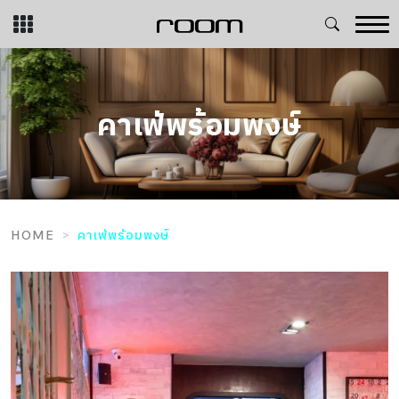
Skip
to
content
คาเฟ่พร้อมพงษ์
HOME
คาเฟ่พร้อมพงษ์