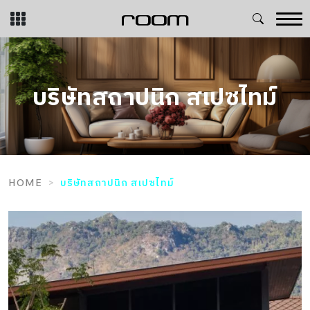
Skip
to
content
บริษัทสถาปนิก สเปซไทม์
HOME
บริษัทสถาปนิก สเปซไทม์