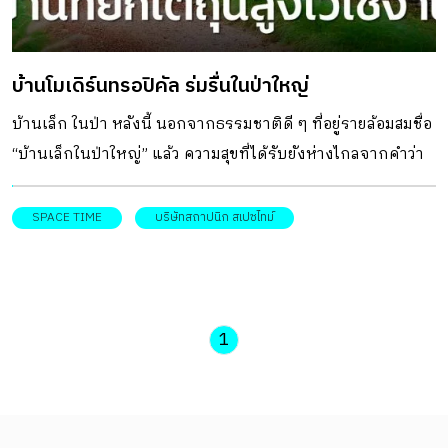
บ้านโมเดิร์นทรอปิคัล ร่มรื่นในป่าใหญ่
บ้านเล็ก ในป่า หลังนี้ นอกจากธรรมชาติดี ๆ ที่อยู่รายล้อมสมชื่อ
“บ้านเล็กในป่าใหญ่” แล้ว ความสุขที่ได้รับยังห่างไกลจากคำว่า
“เล็ก”อีกด้วย
SPACE TIME
บริษัทสถาปนิก สเปซไทม์
1