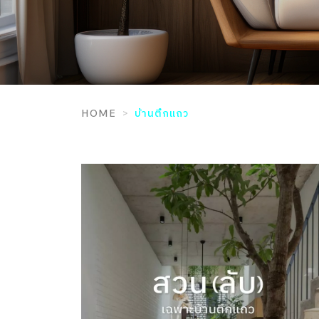
HOME
บ้านตึกแถว