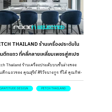
TCH THAILAND ร้านเครื่องประดับใน
านตึกแถว ที่คลี่คลายเหลี่ยมเพชรสู่สเปซ
บต้องได้
ch Thailand ร้านเครื่องประดับบนชั้นล่างของ
นตึกแถวของ คุณสุรีย์ ศิริวัจนางกูร ที่ได้ คุณกิฟ-
ากร เติมวัฒนาภักดี มัณฑนากรจาก Gratitude
ign มาคลี่คลายเหลี่ยมเพชรสู่สเปซจับต้องได้ใน
GRATITUDE DESIGN
PETCH THAILAND
ล์โมเดิร์นลักซ์ชัวรี