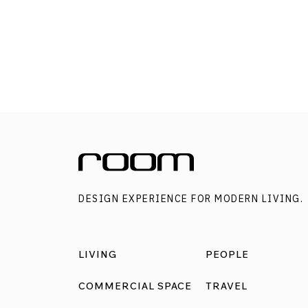
ให้สามารถซ่อนตัวอยู่ ณ มุมใดมุมหนึ่งของบ้าน ช่ว
ลดความแห้งแล้ง และเพิ่มชีวิตชีวาให้บ้านสดชื่นไ
ด้วยต้นไม้ สามารถใช้ชีวิตและชื่นชมธรรมชาติได้
แบบเป็นส่วนตัว ไร้สายตาเพื่อนบ้านมารบกวน ใค
ชอบไอเดียไหนที่ room นำมาฝาก สามารถนำไปปร
ใช้กับบ้านตึกแถวของคุณได้เลย ปลูกต้นไม้ชั้น
ดาดฟ้าของบ้านให้ความรู้สึกแบบกึ่งเอ๊าต์ดอร์โด
และอากาศสามารถพัดผ่านได้สะดวก ขณะที่ด้าน
มุงด้วยหลังคาทำจากวัสดุโปร่งแสง ซ้อนด้วยคานไ
DESIGN EXPERIENCE FOR MODERN LIVING.
ระแนงที่ข้างใต้เพื่อช่วยกรองแสงอีกชั้น แสง
ธรรมชาติจึงส่องลงมาได้อย่างทั่วถึง เหมาะกับกา
เจริญเติบโตของเหล่าต้นไม้ที่ปลูกอยู่ด้านใน เหมา
LIVING
PEOPLE
มาใช้เวลาพักผ่อนมากที่สุดออกแบบ: VTN
Architectsภาพ: Hiroyuki Oki ม่านสีเขียวเลื้อยได้เพื
COMMERCIAL SPACE
TRAVEL
กันสายตาจากคนภายนอก ไม่ให้มองเห็นพื้นที่ห้อง