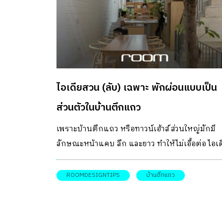
ไอเดียสวน (ลับ) เฉพาะ พักผ่อนแบบเป็น
ส่วนตัวในบ้านตึกแถว
เพราะบ้านตึกแถว หรือทาวน์เฮ้าส์ ส่วนใหญ่มักมี
ลักษณะหน้าแคบ ลึก และยาว ทำให้ไม่เอื้อต่อ ไอเด
สวน หรือการออกแบบให้มีมุมสวนสีเขียวไว้พักผ่อน
หรือดื่มด่ำกับธรรมชาติได้อย่างบ้านที่มีเนื้อที่ขนา
ROOMDESIGNTIPS
บ้านตึกแถว
ใหญ่สักเท่าไหร่นัก เพื่อทลายความคิดที่เป็นไปไม่ได
นั้น วันนี้เรามี ไอเดียสวน ในบ้านตึกแถว ทาวน์เฮ้าส
ทาวน์โฮม ตัวช่วยสร้างมุมสวนสีเขียวขนาดเล็กในบ