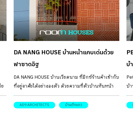
DA NANG HOUSE บ้านหน้าแคบเด่นด้วย
PE
ฟาซาดอิฐ
บ้
จั
DA NANG HOUSE บ้านเวียดนาม ที่มิกซ์ร้านค้าเข้ากับ
Pet
ีย
ที่อยู่อาศัยได้อย่างลงตัว ด้วยความที่ตัวบ้านหันหน้า
บ้า
ทางทิศตะวันตกจึงมีแบบฟาซาดอิฐช่วยกันแดด
วร
ด
Des
AD9 ARCHITECTS
บ้านตึกแถว
้
สไต
์
้าน