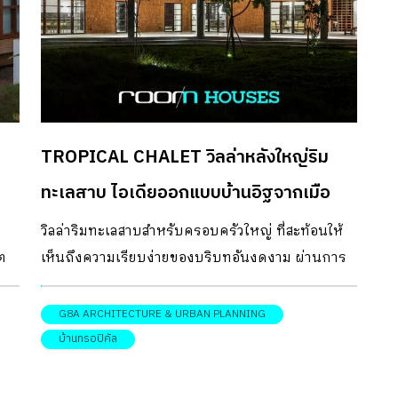
TROPICAL CHALET วิลล่าหลังใหญ่ริม
ทะเลสาบ ไอเดียออกแบบบ้านอิฐจากเมือ
งดานัง
วิลล่าริมทะเลสาบสำหรับครอบครัวใหญ่ ที่สะท้อนให้
ีต
เห็นถึงความเรียบง่ายของบริบทอันงดงาม ผ่านการ
เศษ
ออกแบบที่มีการนำ “อิฐ” วัสดุท้องถิ่นที่มีชื่อเสียงของ
็น
เมืองดานัง ประเทศเวียดนาม มาใช้เป็นวัสดุหลัก
G8A ARCHITECTURE & URBAN PLANNING
ออกแบบบ้านอิฐ ซึ่งอิฐในประเทศเวียดนามนั้น ถือ
บ้านทรอปิคัล
ง
เป็นวัสดุจากธรรมชาติที่นิยมใช้กันมาตั้งแต่ช่วงต้น
 ๆ
ศตวรรษที่ 4 เพราะเหมาะกับการสร้างบ้านในภูมิ