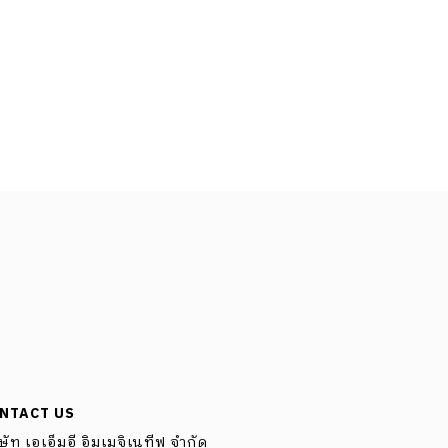
NTACT US
ษัท เอเอ็มอี อิมเมจิเนทีฟ จำกัด