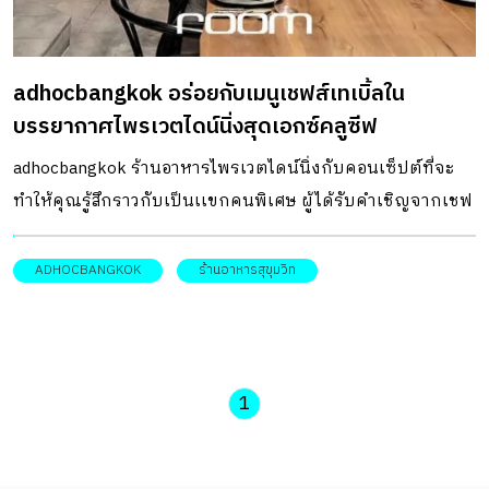
ทำมาจากไม้เเละหวาย นอกจากนี้ยังหยิบองค์ประกอบชิ้นส่วน
ของเรือมาตกแต่ง ไม่ว่าจะเป็นหน้าต่างวงกลม การโชว์ท่องาน
adhocbangkok อร่อยกับเมนูเชฟส์เทเบิ้ลใน
ระบบใต้ท้องอาคาร ไม้หุ้มเสาที่ยึดด้วยนอต โคมไฟเรือ ฯลฯ
บรรยากาศไพรเวตไดน์นิ่งสุดเอกซ์คลูซีฟ
กลายเป็นกลิ่นอายที่เชื่อมโยงเข้ากับเเรงบันดาลใจซากเรือ
โบราณ โดยไม่ต้องยกเรือทั้งลำมาให้เห็นได้อย่างเเยบยล พื้นที่
adhocbangkok ร้านอาหารไพรเวตไดน์นิ่งกับคอนเซ็ปต์ที่จะ
ตรงกลางโดดเด่นด้วยเคาน์เตอร์บาร์ขนาดใหญ่แบบ 360
ทำให้คุณรู้สึกราวกับเป็นเเขกคนพิเศษ ผู้ได้รับคำเชิญจากเชฟ
องศา ให้บริการเครื่องดื่มรสเลิศจากทุกมุมโลกเเละเสิร์ฟเบียร์
เจ้าของบ้านให้มาดินเนอร์ท่ามกลางบรรยากาศอบอุ่นสุดเอก
สดคุณภาพ รายล้อมด้วยเหล่าร้านอาหารที่ชวนให้นึกถึง
ซ์คลูซีฟ กับมื้ออาหารไทยสไตล์โมเดิร์นที่ทั้งอร่อยเเละมีหน้าตา
ADHOCBANGKOK
ร้านอาหารสุขุมวิท
บรรยากาศอย่างกับตลาดอาหารทะเล เเละหากมองลงมาจาก
ราวกับงานศิลปะ สร้างสรรค์โดยเชฟเเท็ป-ศุภสิทธิ์ ก๊กผล
ชั้น 2 เคาน์เตอร์บาร์ที่ว่านี้จะดูเหมือนห้องบังคับการเรือของ
DESIGNER DIRECTORYออกแบบ: Studio Act of Kindness จาก
กัปตัน โดยมีภาพฝูงปลาเเวกว่ายอยู่ด้านบนซึ่งฉายจากโปร
ธีมของร้าน adhocbangkok ที่เป็นเเบบเชฟส์เทเบิ้ล เปิดต้อนรับ
เจ็กต์เตอร์ขนาดใหญ่ จำลองภาพเหมือนคุณกำลังอยู่ใต้ท้อง
ลูกค้าผู้ต้องการความเป็นส่วนตัว ที่ตั้งของที่นี่จึงถูกซ่อนตัวอยู่
1
ทะเลจริง ๆ ทำให้สัมผัสได้ถึงประสบการณ์ที่เเตกต่างจากร้าน
อย่างเงียบเชียบภายในทาวน์เฮ้าส์หลังเล็ก ๆ ที่อยู่ท้ายซอยตัน ใน
อาหารทะเลทั่วไป ที่ตั้ง 88/2,88/9 สุขุมวิท […]
ย่านสุขุมวิท39 ทันทีที่เปิดประตูเข้ามาเราจะพบกับโต๊ะ Long