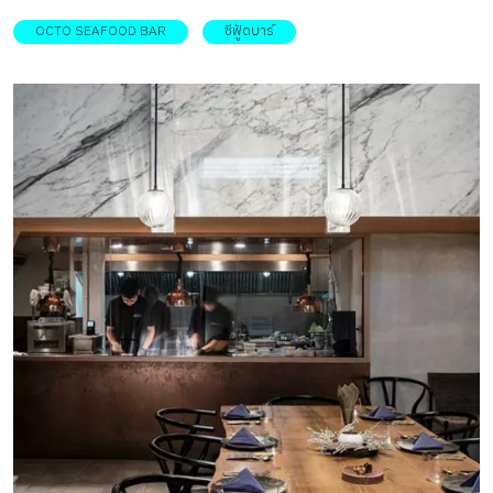
ซอยสุขุมวิท 24 แห่งนี้ เกิดจากการเปลี่ยนโฉมคอมมูนิตี้มอลล์
OCTO SEAFOOD BAR
ซีฟู้ดบาร์
ขนาดเล็ก 2 ชั้นให้กลายเป็นร้านอาหารทะเลภายในกล่อง
กระจกใส โดยมีประติมากรรมปลาหมึกยักษ์โชว์อยู่ด้านหน้า
ช่วยดึงดูดสายตาผู้คนที่สัญจรผ่านไปมาให้ต้องเหลียวมอง
เหมาะกับใครกำลังมองหาสถานที่แฮ้งเอ๊าต์กับกลุ่มเพื่อน หรือ
อยากพาครอบครัวไปรับประทานอาหารทะเลอร่อย ๆ แบบไม่
ต้องไปไหนไกล การปรับปรุงอาคารที่เคยเป็นศูนย์การค้าเก่าให้
เหมาะกับการเปิดเป็นร้านอาหารนั้นไม่ใช่เรื่องง่าย การ
ออกแบบที่นี่ต้องทุบพื้นที่ทั้งหมดออกเเล้วสร้างสเปซการใช้งาน
ด้านในขึ้นมาใหม่ ก่อนเปลี่ยนลุคเดิมของอาคารไปอย่างสิ้นเชิง
ไม่ว่าจะเป็นฟังก์ชันการใช้งานภายใน ฟาซาดด้านหน้า พื้น และ
อื่นๆ ขณะที่โครงสร้างได้เน้นการใช้เหล็กเป็นส่วนประกอบ
สำคัญ ฉะนั้นเพื่อไม่ให้ดูอินดัสเทรียลจนน่าอึดอัดทั้งหมดจึงถูก
ทาด้วยสีเขียวเทอร์คอยส์ เพื่อให้เข้ากับธีมที่สื่อถึงความเป็นทะเล
มีความรีเเล็กซ์เเละเป็นกันเองมากขึ้น ด้วยเหล่าโต๊ะเเละเก้าอี้ที่