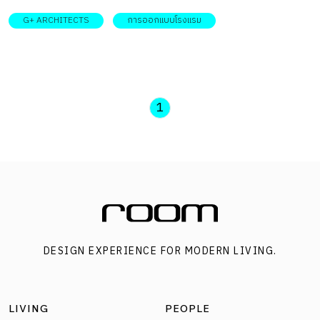
และโครงฟาซาดโปร่งแสงให้ความรู้สึกเบาสบาย หรืออีกนัยหนึ่ง
G+ ARCHITECTS
การออกแบบโรงแรม
ยังชวนค้นหาว่า มีฟังก์ชันอะไรซ่อนอยู่ภายในนั้น!? เพราะหาก
มองจากภายนอก หลายคนแทบไม่รู้เลยว่า ด้านในของอาคารโม
เดิร์นรูปทรงโค้งสีขาวที่เห็นนี้ จะมีบรรยากาศเป็นอย่างไร ผล
งานการออกแบบโดยสถาปนิกสัญชาติเวียดนาม G+ Architects
1
ที่ตั้งใจอยากสร้างความเซอร์ไพรส์ให้แก่ผู้มาเยือน ก่อนจะถูก
เฉลยว่า ภายในของสถานที่แห่งนี้ บรรจุไว้ด้วยฟังก์ชันเพื่อใช้
เป็นที่ ท่องเที่ยวเวียดนาม หลากหลาย โดยเป็นทั้งโรงแรม คาเฟ่
สวนดอกไม้ และลานกางเต็นท์ ซึ่งรวมอยู่ในพื้นที่ 2,000 ตาราง
เมตร ความโดดเด่นของ The L00P Boutique Hotel & Café
แน่นอนว่านั่นคือตัวอาคารด้านนอก ซึ่งมีแรงบันดาลใจมาจาก
DESIGN EXPERIENCE FOR MODERN LIVING.
ภาพป่าสนในยามรุ่งสาง ซึ่งแทนภาพด้วยจำนวนของเสาเหล็กทำ
สีขาวที่มีมากกว่า 70 ต้น เพื่อเป็นโครงสร้างยึดตัวฟาซาดที่ทำ
จากลูกฟูกลอนสังกะสีสีใสเอาไว้ นอกจากนี้โครงสร้างดังกล่าวยัง
LIVING
PEOPLE
ช่วยสร้างเอฟเฟกต์ของแสงเงา ยามเมื่อดวงอาทิตย์เคลื่อนผ่าน