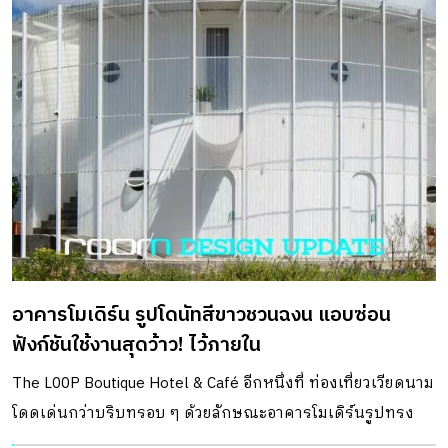
อาคารโมเดิร์น รูปโดนัทสีขาวชวนฉงน แอบซ่อน
ฟังก์ชันใช้งานสุดว้าว! ไว้ภายใน
The L00P Boutique Hotel & Café อีกหนึ่งที่ ท่องเที่ยวเวียดนาม
โดดเด่นกว่าบริบทรอบ ๆ ด้วยลักษณะอาคารโมเดิร์นรูปทรง
โค้งวงรีสีขาวสะอาดตา ปิดล้อมมุมมองด้วยผนังคอนกรีตสีขาว