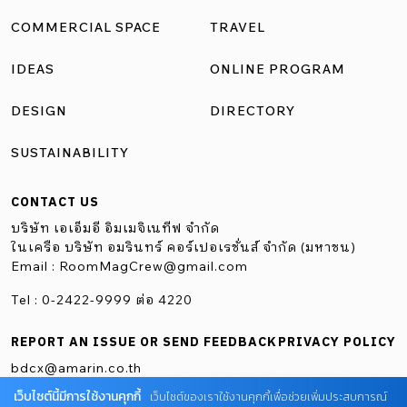
ตัวอาคารไปในช่วงเวลาต่าง ๆ เกิดเป็นเส้นสายพาดผ่านลงบน
COMMERCIAL SPACE
TRAVEL
ผิวผนังคอนกรีตสีขาว ดูสวยงามตามทิศทางการตกกระทบของ
IDEAS
ONLINE PROGRAM
แสงแดด ด้านฟังก์ชันการใช้งาน ที่นี่ประกอบด้วยห้องพัก
จำนวน 12 […]
DESIGN
DIRECTORY
SUSTAINABILITY
CONTACT US
บริษัท เอเอ็มอี อิมเมจิเนทีฟ จำกัด
ในเครือ บริษัท อมรินทร์ คอร์เปอเรชั่นส์ จำกัด (มหาชน)
Email :
RoomMagCrew@gmail.com
Tel : 0-2422-9999 ต่อ 4220
REPORT AN ISSUE OR SEND FEEDBACK
PRIVACY POLICY
bdcx@amarin.co.th
เว็บไซต์นี้มีการใช้งานคุกกี้
เว็บไซต์ของเราใช้งานคุกกี้เพื่อช่วยเพิ่มประสบการณ์