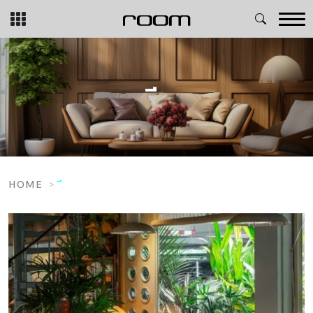
Skip
to
content
HOME
ี