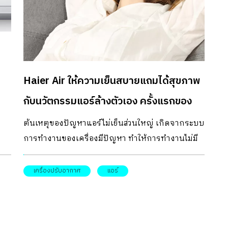
ร
เศษ
น
Haier Air ให้ความเย็นสบายแถมได้สุขภาพ
ม่
กับนวัตกรรมแอร์ล้างตัวเอง ครั้งแรกของ
อีก
โลก
ต้นเหตุของปัญหาแอร์ไม่เย็นส่วนใหญ่ เกิดจากระบบ
การทำงานของเครื่องมีปัญหา ทำให้การทำงานไม่มี
ประสิทธิภาพเท่าที่ควร บางครั้งเมื่อเราเปิดแอร์ใน
่าจะ
ห้องทิ้งไว้สักพักจะรู้สึกอึดอัด นั่นเพราะอากาศที่ออก
เครื่องปรับอากาศ
แอร์
้ง
มาจากเครื่องปรับอากาศไม่มีคุณภาพ สาเหตุอาจมา
จากเครื่องปรับอากาศที่ใช้กำลังทำงานหนักเกินไป
่อ