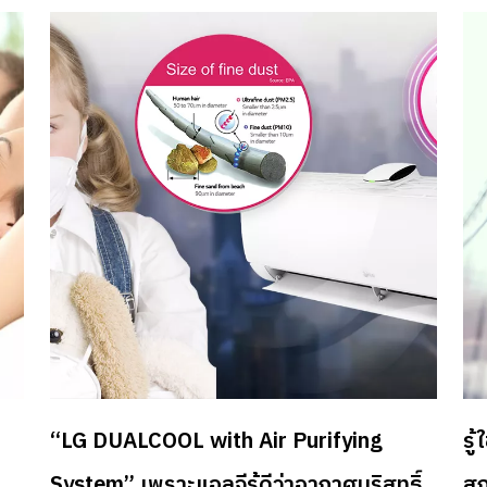
เชื
มั่
อย
บ้า
23,
สุ
กา
Wi
ถึง
กัง
ปริ
ทั
Sm
“LG DUALCOOL with Air Purifying
รู
สมไ
System” เพราะแอลจีรู้ดีว่าอากาศบริสุทธิ์
เพ
สก