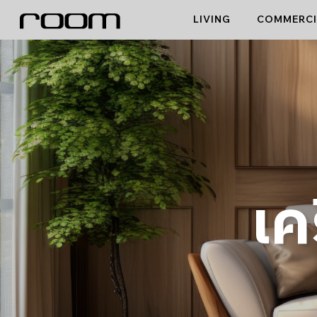
Skip
LIVING
COMMERCI
to
content
เค