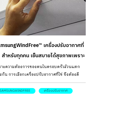
msungWindFree™ เครื่องปรับอากาศที่
่! สำหรับทุกคน เย็นสบายได้สุขภาพเพราะ
ไม่ปะทะตัว
ราะความต้องการของคนในครอบครัวล้วนแตก
งกัน การเลือกเครื่องปรับอากาศที่ใช่ จึงต้องดี
้อมรอบด้าน Samsung WindFree™ คือตัวเลือกแอร์
นที่แตกต่างด้วยคุณสมบัติอันโดดเด่น ที่จะเข้ามา
SAMSUNGWINDFREE
เครื่องปรับอากาศ
ิมเต็มความสบายให้บ้านของคุณและทุกคนใน
อบครัว ด้วยเทคโนโลยีการกรองอากาศถึงระดับ
 1.0 ผนวกกับการกรองเชื้อโรคกรอง และกำจัด