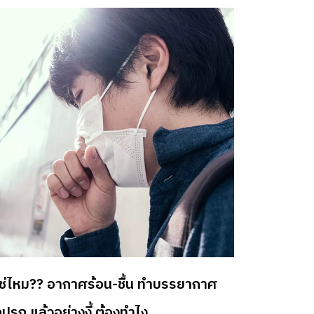
้อโรค แบคทีเรีย และสารก่อภูมิแพ้อย่างได้ผล จึง
นใจได้ถึงอากาศในบ้านที่สะอาด ปลอดภัย เย็นสบาย
่างนุ่มนวล เพราะ Samsung WindFree™คือแอร์
นที่มีเทคโนโลยีปล่อยลมเย็นผ่านรูขนาดเล็กกว่า
000 ช่องเกิดเป็นลมเย็นสบายไม่ปะทะตัว ดีต่อ
ขภาพ โหมด WindFree™ ที่จะปรับอุณหภูมิเพื่อลด
รทำงานของเครื่องลง เมื่อเปิดใช้งานโหมด
ndFree™ จะกินไฟน้อยกว่าโหมด Fast Cooling มาก
 77% ทำให้คุณเย็นสบายได้อยู่เสมอโดยไม่ต้อง
วลเรื่องค่าไฟแต่อย่างใด เหมาะกับร้อนนี้ที่มี
มาณการใช้แอร์เพิ่มขึ้น และเมื่อต้องการความเย็น
นใจระบบ AI Auto Cooling และ แอพลิเคชั่น
artThings ก็สามารถกำหนดการทำงานที่เหมาะ
้ใช่ไหม?? อากาศร้อน-ชื้น ทำบรรยากาศ
ด้จากทุกที่ ทุกเวลาด้วย Smart Phone อีกด้วย
ราะมากกว่าความพอใจ สิ่งสำคัญคือต้องสร้าง
ปรก แล้วอย่างงี้ ต้องทำไง