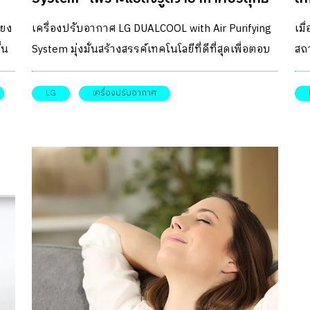
อาก
เป็นสิ่งสำคัญ จึงใส่ใจทุกลมหายใจ
่ยง
เครื่องปรับอากาศ LG DUALCOOL with Air Purifying
เมื
และ
้น
System มุ่งมั่นสร้างสรรค์เทคโนโลยีที่ดีที่สุดเพื่อตอบ
สถ
กร
่อง
โจทย์ผู้ที่ต้องการใช้งานอย่างแท้จริง มาเปิด
ราย
ประสบการณ์สู่โลกใบใหม่ของความเย็นเพื่อสุขภาพที่
LG
เครื่องปรับอากาศ
อา
ี้
ดีของตัวคุณและคนที่คุณรัก
ก่อ
าวะ
าจะ
ำให้
่มี
ี่
าน
่น