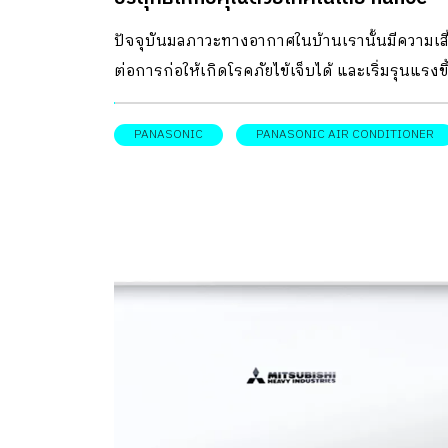
ล่าสุดจากเครื่องปรับอากาศพานาโซนิค
ปัจจุบันมลภาวะทางอากาศในบ้านเรานั้นมีความเสี
ต่อการก่อให้เกิดโรคภัยไข้เจ็บได้ และเริ่มรุนแรงขึ
เรื่อยๆ สิ่งที่เรานั้นต้องเผชิญอยู่ตอนนี้คือปัญหาเรื
“ฝุ่นละออง PM2.5” ที่มีปริมาณที่สูงเกินกว่าค่า
PANASONIC
PANASONIC AIR CONDITIONER
มาตรฐานปกติ ส่งผลให้ประชาชนหายใจเอาฝุ่นพิษน
เข้าไปในร่างกาย ทำให้เป็นอันตรายต่อสุขภาพและ
ให้เกิดโรคทางเดินหายใจขึ้นได้ สาเหตุที่เกิดมลภ
ฝุ่นละออง PM2.5 นี้ก็เกิดขึ้นในหลายๆ ปัจจัย ไม่ว่
เป็นสาเหตุจากการที่มีการก่อสร้างที่เพิ่มมากขึ้นท
เกิดฝุ่นละอองในอากาศ ควันจากท่อไอเสียรถจากที
ปริมาณรถเพิ่มมากขึ้นบนท้องถนน รวมไปถึงควันท
เกิดจากการเผาไหม้ขยะเชื้อเพลิงต่างๆ จากโรงง
อุตสาหกรรมและที่อื่นๆ สิ่งเหล่านี้เองที่ก่อให้เกิดฝุ
ละอองที่ทำให้มลพิษทางอากาศเพิ่มสูงขึ้นอย่าง