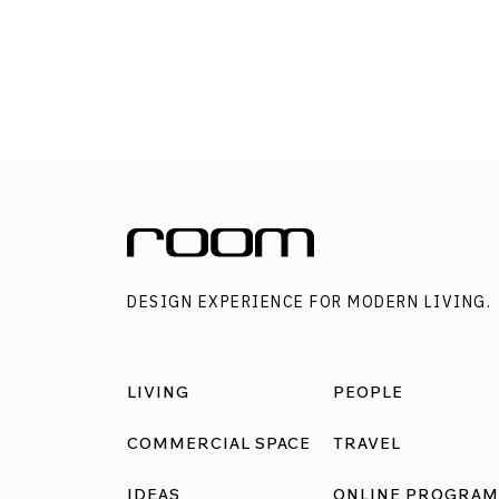
ไป สามารถหายใจได้เต็มปอดเพราะคนเรานั่นอยู่ได
ด้วยการหายใจหากได้รับอากาศที่ดีคุณภาพชีวิตก
ดีตามขึ้นไปด้วย ดังนั้นอากาศเป็นสิ่งจำเป็นให้ทุ
บนโลกนี้ เทคโนโลยี nanoe™ นี้จึงสามารถตอบโจท
ทุกความต้องการของคนยุคนี้ภายใต้คอนเซ็ปต์
Quality Air for Life ได้ดีเลยทีเดียว (สามารถดูข้อมู
เพิ่มเติมเกี่ยวกับคอนเซ็ปต์ Quality Air for Life ที่ล
นี้ http://bit.ly/2CVVAFb ) Panasonic Air Conditi
เหมาะกับทุกสภาพแวดล้อม สะดวกสบายในการติ
DESIGN EXPERIENCE FOR MODERN LIVING.
ตั้งและใช้งาน […]
LIVING
PEOPLE
COMMERCIAL SPACE
TRAVEL
IDEAS
ONLINE PROGRAM