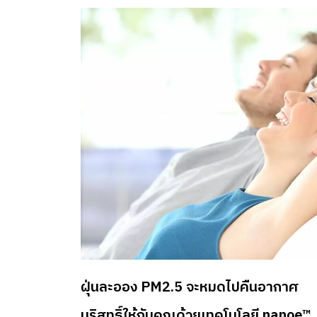
ฝุ่นละออง PM2.5 จะหมดไปคืนอากาศ
บริสุทธิ์ให้กับคุณด้วยเทคโนโลยี nanoe™