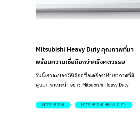
รวดเร็วในปัจจุบัน แล้วเราจะแก้ปัญหานี้ได้อย่างไ
ก่อนที่สุขภาพของเรานั้นจะเสียไปมากกว่านี้ มา
ทำความรู้จักเทคโนโลยี nanoe™ และคุณสมบัติพิ
จากพานาโซนิค ที่คุณเลือกควรเลือก nanoe™ เป็
ระบบฟอกอากาศใหม่ล่าสุดซึ่งมีคุณสมบัติพิเศษ
Mitsubishi Heavy Duty คุณภาพที่มา
สำคัญ นั่นก็คือ เทคโนโลยี nanoe™ จะช่วยลดกลิ่นไ
พึงประสงค์ ลดสิ่งปนเปื้อนภายในอาคาร ด้วยการ
พร้อมความเชื่อถือกว่าครึ่งศตวรรษ
ระบายหรือเติมอากาศบริสุทธิ์ที่ผ่านการกรองแล้ว 
วันนี้เราจะบอกวิธีเลือกซื้อเครื่องปรับอากาศที่มี
ทั้งระบบนี้ยังช่วยในเรื่องของการควบคุมอุณหภูมิ
คุณภาพแนะนำ อย่าง Mitsubishi Heavy Duty
และความชื้นได้ดีอีกด้วย และช่วยยับยั้งการเจริญ
เติบโตของแบคทีเรียและไวรัสต่างๆ ที่เกิดขึ้นไม่ว
MITSUBISHI
MITSUBISHI HEAVY DUTY
เป็นจากสภาพแวดล้อมและมลภาวะทางอากาศอีกทั
ยังกำจัดฝุ่นละอองได้อย่างมีประสิทธิภาพเพื่อสร้าง
บรรยากาศการให้ที่พักอาศัยของคุณสดชื่นและ
สะอาดบริสุทธิ์ โดยไม่ต้องกังวลเรื่องฝุ่นละอองอีกต