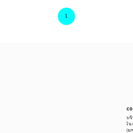
้
็จะ
1
กคน
ย์
ล
ิงก์
oner
ด
CO
บริ
ในเ
(ม