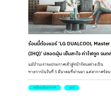
ร้อนนี้ต้องแอร์ ‘LG DUALCOOL Master
(IHQ)’ ปลอดฝุ่น เย็นสะใจ ค่าไฟถูก จนกล
จ่ายให้ฟรี 3 เดือน!
แม้บ้านเราจะประกาศเข้าสู่หน้าร้อนอย่างเป็น
ทางการในวันที่ 5 มีนาคมที่ผ่านมา แต่อากาศร้อน
อยู่กับเราเกือบตลอดปี
เครื่องปรับอากาศ
แอร์