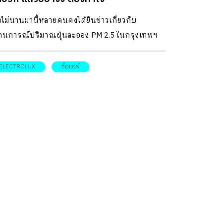
าศบริสุทธิ์ให้ทุกคนในครอบครัว ยิ่งในวันที่PM 2.5
่อไม่นานมานี้หลายคนคงได้ยินข่าวเกี่ยวกับ
โรคร้ายกระจายตัวอยู่ทั่วไป เครื่องปรับอากาศที่
านการณ์ปริมาณฝุ่นละออง PM 2.5 ในกรุงเทพฯ
องสิ่งไม่พึงประสงค์ได้อย่างหมดจด ช่วยสร้างบร
ากาศในบ้านให้น่าอยู่และอุ่นใจมากขึ้นเครื่องปรับ
ELECTROLUX
ซื้อแอร์
กาศ Samsung […]