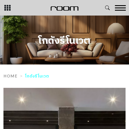
Skip
to
content
โกดังรีโนเวต
HOME
โกดังรีโนเวต