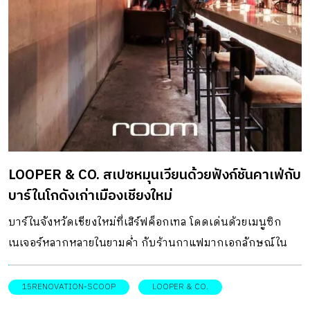
ห้อง โดยภาพรวมยังคงสภาพเดิมของบ้านไว้ให้มากที่สุด ในส่วน
ของห้องพักผู้ออกแบบเน้นให้เกิดความรู้สึกอบอุ่นเหมือนได้พัก
ผ่อนอยู่ในบ้านจริง ๆ เพื่อลดบรรยากาศที่ดูเป็นทางการเหมือน
อย่างโรงแรมทั่วไปลง จากแนวคิดนี้ห้องพักทั้งหมดจึงเป็นห้อง
พักแบบส่วนตัว ไม่มีห้องนอนรวม เพื่อความสบายและเป็นส่วน
ตัว โทนสีหลักที่ใช้เน้นโทนสีที่ดูสงบ เรียบง่าย เหมาะกับการพัก
ผ่อน อย่างสีขาว และสีน้ำเงิน ก่อนจะแทรกด้วยสีเหลืองในองค์
ประกอบเล็ก ๆ น้อย ๆ เพื่อเพิ่มความสดใส กลายเป็นกิมมิกสนุก
LOOPER & CO. สเปซหมุนเวียนด้วยฟังก์ชันคาเฟ่กับ
ๆ ที่มีเอกลักษณ์ พร้อมกลิ่นอายของบรรยากาศแบบวันวาน ที่
บาร์ในโกดังเก่าเมืองเชียงใหม่
ตั้ง : 5/2 ถนนสุริยวงศ์ ตำบลหายยา อำเภอเมืองฯ จังหวัด
เชียงใหม่ ติดต่อ […]
บาร์ในจังหวัดเชียงใหม่ที่เสิร์ฟค็อกเทล โดดเด่นด้วยเมนูซิก
เนเจอร์หลากหลายในยามค่ำ กับร้านกาแฟมากเอกลักษณ์ใน
ตอนกลางวัน ในโกดังราชวงศ์ ริมถนนราชวงศ์ สถานที่รวมตัว
แห่งใหม่ของชาวเชียงใหม่ กับชื่อร้าน “ Looper & Co. ” ที่
15RENOVATION-SCOOP
LOOPER & CO.
ต้องการสื่อถึงการหมุนเวียนไปของกิจกรรมภายในร้านตั้งแต่