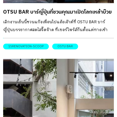
เฟอร์นิเจอร์นำเข้าจากต่างประเทศที่เคยใช้เพื่อการแต่งบ้าน
OTSU BAR บาร์ญี่ปุ่นที่ชวนคุณมาเปิดโลกเหล้าบ๊วย
ของเจ้าของเอง ร่วมไปกับเฟอร์นิเจอร์แอนทีคที่คัดสรรมาโดย
เฉพาะ เพื่อให้เข้ากับบรรยากาศย้อนยุคของสถานที่พัก ด้านบน
เลิกงานเย็นนี้ชวนแก๊งเพื่อนไปแฮ้งเอ๊าต์ที่ OSTU BAR บาร์
เปิดเป็นห้องพักแบบส่วนตัวจำนวน 3 ห้อง ส่วนชั้นล่างสุดเปิด
ญี่ปุ่นบรรยากาศสดใสจี๊ดจ๊าด ที่เซอร์ไพร้ส์กันตั้งแต่ทางเข้า
เป็นคาเฟ่ที่ให้บริการอาหารและเครื่องดื่มตลอดทั้งวัน สำหรับ
ด้านหน้า ตลอดจนถึงพื้นที่ด้านใน กับการตกแต่งด้วยสีแดงยั่ว
เป็นที่นัดพบและสังสรรค์ของแขกผู้เข้าพัก และผู้มาเยือนซอย
ตา ก่อนพาคุณไปดื่มด่ำกับเครื่องดื่มสูตรพิเศษ มาปลดเปลื้อง
15RENOVATION-SCOOP
OSTU BAR
นานาได้นั่งพักผ่อน พร้อมดื่มด่ำไปกับเสน่ห์ของย่านเก่า ราวกับ
ความเหนื่อยล้าจากงานตลอดทั้งวันกับบาร์ญี่ปุ่น ที่จะชวนคุณ
ได้ย้อนเวลากลับไปสู่อดีตบนพื้นที่ใจกลางกรุง ที่ตั้ง 103 ซอย
มาเปิดโลกเหล้าบ๊วย โดยชื่อร้าน OSTU BAR มาจากวลีในภาษา
นานา (เยาวราช) ถนนพระราม 4 กรุงเทพมหานคร โทร. 0-
ญี่ปุ่น “Otsukaresama” ที่แปลว่า “ขอบคุณที่ทำงานมาอย่าง
2102-8856 www.fb.com/103BKK www.103.bkk.com เจ้าของ
เหน็ดเหนื่อย” ไว้สำหรับกล่าวกับเพื่อนร่วมงานหลังจากทำงาน
: บริษัท […]
กันอย่างเต็มที่มาตลอดทั้งวัน และเตรียมตัวออกไปดื่มสังสรรค์
ทั้งยังพ้องเสียงกับ Oyatsu หรือที่แปลว่า “ของทานเล่น” อีกด้วย
บาร์แห่งนี้เกิดจากการรีโนเวตทาวน์เฮ้าส์ที่เคยเป็นร้าน
ก๋วยเตี๋ยวขนาด 2 คูหา มาเป็นบาร์ขนาด 1 คูหา ในบรรยากาศที่
เข้าถึงง่ายและเป็นกันเอง เริ่มจากการปรับผังใหม่โดยการเพิ่ม