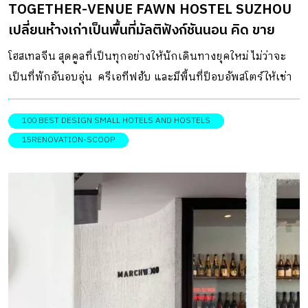
TOGETHER-VENUE FAWN HOSTEL SUZHOU
ของเฟอร์นิเจอร์ และองค์ประกอบต่าง ๆ พิเศษกับระเบียงไม้
เปลี่ยนห้างเก่าเป็นพื้นที่มัลติฟังก์ชันนอน คิด ขาย
ขนาดใหญ่ยาวตลอดแนวความกว้างของตึกที่อยู่ติดริมแม่น้ำ
เจ้าพระยา นอกจากนี้ยังมีคาเฟ่สุดชิคอย่าง Woodbrook […]
โฮสเทลจีน สุดคูลที่เป็นทุกอย่างให้นักเดินทางยุคใหม่ ไม่ว่าจะ
เป็นที่พักอันอบอุ่น ครีเอทีฟฮับ และมีพื้นที่ป็อบอัพสโตร์ให้เช่า
ฯลฯ โดยตั้งอยู่บริเวณใจกลางเมืองที่คึกคักที่สุดในเมืองซูโจว
สาธารณรัฐประชาชนจีน ในอดีตอาคารแห่งนี้คือห้างสรรพ
100 BEST DESIGN SMALL HOTELS AND HOSTELS
สินค้ายอดนิยมชื่อ Beiding ซึ่งมีประวัติมายาวนานตั้งแต่ยุค70’s
15RENOVATION-SCOOP
แต่เมื่อต้องปรับเปลี่ยนมาเป็น โฮสเทลจีน เพื่อให้พื้นที่ยังคงมี
บรรยากาศและสีสันอย่างที่เคยเป็นมา เจ้าของจึงมีแนวคิดการ
ออกแบบที่คำนึงถึงบริบทของเมือง โดยอิงกับปัจจัยพื้นฐาน
ของการใช้ชีวิตอย่าง การสื่อสาร การสร้างเสริมประสบการณ์
และการสร้างสรรค์สภาพแวดล้อมที่เอื้อให้ผู้คนในชุมชนได้เข้า
มาใช้ประโยชน์ร่วมกัน ผ่านการรีโนเวตอาคารให้มีพื้นที่ใช้งาน 2
ส่วน คือบริเวณชั้น 1 ออกแบบให้เป็นพื้นที่สาธารณะ เชื่อมต่อ
กับชุมชนด้วยคาเฟ่ และร้านค้าแบบป็อบอัพสโตร์ที่บริเวณด้าน