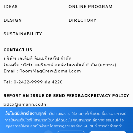
มาเป็นกิมมิกสร้างความเชื่อมโยงแห่งกาลเวลา ด้วยการแทรก
IDEAS
ONLINE PROGRAM
ในส่วนต่าง ๆ ทั้งตัวเคาน์เตอร์บาร์และผนัง ที่ตั้ง 38 เอกมัย12
แขวงคลองตันเหนือ เขตวัฒนา กรุงเทพฯ เวลาทำการ วัน
DESIGN
DIRECTORY
อังคาร-พฤหัส 11.00 น. -24.00 น. วันศุกร์-อาทิตย์ 9.00 น.
SUSTAINABILITY
-24.00 น. […]
CONTACT US
บริษัท เอเอ็มอี อิมเมจิเนทีฟ จำกัด
ในเครือ บริษัท อมรินทร์ คอร์เปอเรชั่นส์ จำกัด (มหาชน)
Email :
RoomMagCrew@gmail.com
Tel : 0-2422-9999 ต่อ 4220
REPORT AN ISSUE OR SEND FEEDBACK
PRIVACY POLICY
bdcx@amarin.co.th
เว็บไซต์นี้มีการใช้งานคุกกี้
เว็บไซต์ของเราใช้งานคุกกี้เพื่อช่วยเพิ่มประสบการณ์
การใช้งานเว็บไซต์ให้สามารถใช้งานได้ดียิ่งขึ้น คุณสามารถเลือกที่จะยอมรับหรือ
ปฏิเสธการใช้งานคุกกี้ได้ง่ายๆ โดยการดูรายละเอียดเพิ่มเติมที่ “การตั้งค่าคุกกี้”