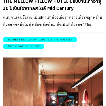
THE MELLOW PILLOW HOTEL ปรับบ้านเก่าอายุ
https://www.facebook.com/Chocolateboxmint เรื่อง : […]
30 ปีเป็นโฮสเทลสไตล์ Mid Century
ถนนคนเดินวัวลาย เป็นสถานที่ท่องเที่ยวที่กล่าวได้ว่าพลุกพล่าน
ที่สุดแห่งหนึ่งในตัวเมืองเชียงใหม่ ซึ่งเป็นที่ตั้งของ “The
Mellow Pillow Hotel” ที่พักวัวลาย โฮสเทลขนาดย่อมบนที่ดิน
ใกล้ประตูเมืองเก่า ด้วยทำเลอันเหมาะสมจึงยึดเป็นจุดขายหลัก
100 BEST DESIGN SMALL HOTELS AND HOSTELS
พร้อมกับการรีโนเวตบ้านเก่าในย่านนี้ให้กลายเป็นโฮสเทลสไตล์
15RENOVATION-SCOOP
Mid Century เช่นเดียวกับรูปแบบของบ้านอายุกว่า 30 ปี ที่พักวัว
ลาย แห่งนี้ตัวอาคารภายนอกยังคงรูปแบบบ้านเดี่ยว 2 ชั้น ไว้
เช่นเดิม โดยโครงสร้างทั้งหมดยังคงความแข็งแรง และมี
เอกลักษณ์ทางสถาปัตยกรรมที่หาได้ยากแล้วในปัจจุบัน
เจ้าของและสถาปนิกจึงคิดตรงกันว่าต้องการเก็บรักษารูป
แบบของบ้านเดิมไว้ แล้วเน้นปรับปรุงตกแต่งพื้นที่ภายในเพื่อ
ให้มีฟังก์ชันเหมาะสมกับการเปิดเป็นที่พัก เช่นในพื้นที่บางส่วน
อย่างโรงจอดรถได้ทำการต่อเติมขยายห้องพักเพิ่มได้อีกหนึ่ง