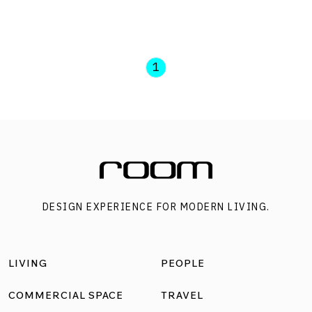
การก่อสร้างบ้านเอกมัยในสมัยก่อน ช่วยเติมเเต่งเรื่องราวที่จะ
พาทุกคนย้อนไปสู่บรรยากาศของเอกมัยในวันวาน บรรยากาศ
ของร้านอาหารย่านเอกมัยแห่งนี้ เน้นตกแต่งด้วยโทนสีขาว ช่วย
ให้ร้านดูสว่าง ไม่อึดอัด จากระดับฝ้าเพดานเดิมที่ค่อนข้างเตี้ย
1
ตัดกับสีเขียวเข้ม ขับบรรยากาศกลิ่นอายสแกนดิเนเวียนยุค60’s
เสริมด้วยพื้นไม้ปาร์เกต์เก่า เข้ากันดีกับเฟอร์นิเจอร์ไม้จริง
สไตล์วินเทจ บริเวณชั้น 1 นอกจากฟังก์ชันบาร์เครื่องดื่มแบบ
เป็นกันเอง ยังแทรกไว้ด้วยมุมขายเครื่องเสียงฝีมือคนไทย
แบรนด์ Gadhouse และแผ่นเสียงเก่าสุดคลาสสิกไว้ให้ได้เลือก
ซื้อกัน ก่อนจะขึ้นมาที่ชั้น 2 ในมู้ดแอนด์โทนสีขาวเรียบง่าย ซึ่ง
DESIGN EXPERIENCE FOR MODERN LIVING.
เพิ่มเท็กซ์เจอร์ด้วยผนังฉาบแบบหยาบทำลายเข้าคู่กับอิฐแบบ
ลอน ช่วยเพิ่มความดิบกระด้างให้สเปซ เหมาะแก่การนั่งกินดื่ม
ยาวตั้งแต่เที่ยงวันยันเที่ยงคืน พร้อมเสิร์ฟไวน์จากฝรั่งเศสแบบ
LIVING
PEOPLE
พื้นเมืองเข้ากันดีกับอาหารสไตล์ฟิวชั่น IDEA TO STEAL หยิบ
อิฐแบบลอนโค้งซึ่งเป็นวัสดุที่นิยมใช้กับบ้านเอกมัยในสมัยก่อน
COMMERCIAL SPACE
TRAVEL