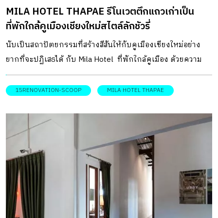
MILA HOTEL THAPAE รีโนเวตตึกแถวเก่าเป็น
STEAL ควบคู่ไปกับเคาน์เตอร์บาร์ตัวยาว ร้านได้ออกแบบโคม
ที่พักใกล้คูเมืองเชียงใหม่สไตล์ลักชัวรี่
และซ่อนไฟเป็นเส้นยาวตามลักษณะของเคาน์เตอร์บาร์ไปด้วย
ซึ่งช่วยให้ตัวเคาน์เตอร์บาร์โดดเด่นขึ้นได้อย่างง่ายๆ และ
นับเป็นสถาปัตยกรรมที่สร้างสีสันให้กับคูเมืองเชียงใหม่อย่าง
ชัดเจน เปิด: ร้านกาแฟ ทุกวัน 10.00 น. – 17.00 […]
ยากที่จะปฏิเสธได้ กับ Mila Hotel ที่พักใกล้คูเมือง ด้วยความ
เป็นโรงแรมขนาดเล็กแต่มีความลักชัวรี่ในทุกตารางนิ้ว ตัว
โรงแรมเป็นโครงการรีโนเวตตึกแถวเก่า ทั้งงาน
15RENOVATION-SCOOP
MILA HOTEL THAPAE
สถาปัตยกรรมและงานตกแต่งภายในใหม่ทั้งหมด โดยยังคง
เก็บโครงสร้างที่จำเป็นบางส่วนไว้ ที่พักใกล้คูเมือง นี้มีแนวคิด
การออกแบบพื้นที่เบื้องต้นด้วยการร่นระยะริมถนนเข้ามาเพื่อ
ให้หน้าโรงแรมมีพื้นที่กึ่งเอ๊าต์ดอร์ขนาดกะทัดรัด สำหรับให้
แขกผู้มาเยือนสามารถออกมานั่งเล่นชิล ๆ ดื่มด่ำไปกับรสชาติ
อาหารเช้า เบเกอรี่ และเครื่องดื่มนานาชนิด พร้อม ๆ กับชมวิว
คูเมืองไปด้วยกัน นอกจากนี้ยังออกแบบผนังอาคารที่มีเส้นโค้ง
มาช่วยกั้นพื้นที่นี้กับถนน เน้นให้เส้นโค้งมาช่วยสร้างมุมมอง