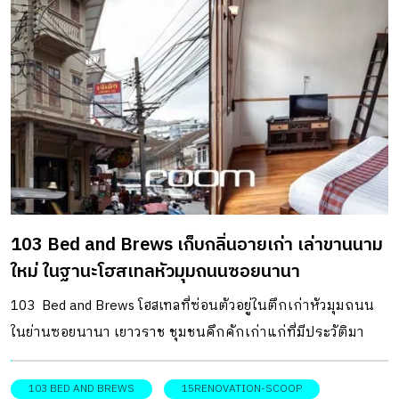
เปิดโฮสเทลเป็นของตนเองบ้าง ทั้งคู่จึงเช่าอาคารและทำการรี
โนเวตเพื่อปลุกที่นี่ให้กลับมามีชีวิตอีกครั้ง โดยยังคงเอกลักษณ์
ของอาคารซึ่งเป็นสไตล์โมเดิร์นยุคเริ่มแรกและโครงสร้างที่ยัง
แข็งแรงไว้ เปลี่ยนแปลงแค่การทาสีอาคารและเปลี่ยนโลโก้บน
ช่องแสงวงกลมใหม่ จากรูปช้างสามเศียร (โลโก้ของยูเนียน
โซดา) เป็นอักษรย่อตัวเอ (A) บนเหล็กฉลุลาย รวมถึงทำการทุบ
ผนังและต่อเติมพื้นที่ใช้งานให้มีฟังก์ชันเหมาะกับการเปิดเป็น
ที่พัก จัดเรียงลำดับพื้นที่ใช้สอย เริ่มจากล็อบบี้ที่ออกแบบเหมือน
เคาน์เตอร์ขายตั๋วหนังสมัยเก่า ถัดมาคือ First Kitsch Bistro
103 Bed and Brews เก็บกลิ่นอายเก่า เล่าขานนาม
คาเฟ่ในห้องโถงสีเขียวขนาดใหญ่ที่ยังคงเก็บรักษาร่องรอยของ
ใหม่ ในฐานะโฮสเทลหัวมุมถนนซอยนานา
สีผนังเดิมไว้ รวมถึงเหล็กดัด กรอบประตู-หน้าต่างที่กรุกระจก
ลายพิกุล ตกแต่งพื้นที่ด้วยสไตล์ที่เรียกว่า Kitsch เก็บเล็กผสม
103 Bed and Brews โฮสเทลที่ซ่อนตัวอยู่ในตึกเก่าหัวมุมถนน
น้อยระหว่างหลากหลายสไตล์ ไม่ว่าจะเป็นโอเรียลทัล ไทย […]
ในย่านซอยนานา เยาวราช ชุมชนคึกคักเก่าแก่ที่มีประวัติมา
ยาวนานหลายชั่วอายุคน ทั้งยังเป็นตรอกแห่งศิลปะแขนงใหม่
ช่วยปลุกย่านเก่าให้กลับมามีชีวิตอีกครั้ง ไม่เพียงแต่ตึกเก่าที่ได้
103 BED AND BREWS
15RENOVATION-SCOOP