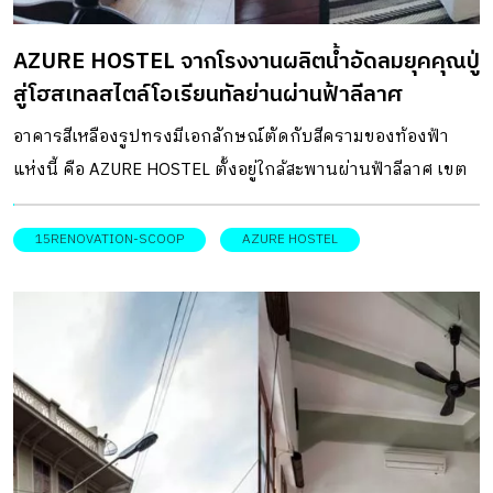
ยาวนาน สร้างขึ้นตั้งแต่สมัยรัชกาลที่ 5 กระทั่งจนถึงปัจจุบันใน
AZURE HOSTEL จากโรงงานผลิตน้ำอัดลมยุคคุณปู่
ฐานะอาคารอนุรักษ์ โดยภายในยังคงเก็บโครงสร้างและ
สู่โฮสเทลสไตล์โอเรียนทัลย่านผ่านฟ้าลีลาศ
บรรยากาศความเป็นช็อปเฮ้าส์ในวันวานไว้ แล้วผสมผสานกลิ่น
อายของไทย จีน และแขกซึ่งมีที่มาจากบริบทชุมชนรอบ ๆ มาใช้
อาคารสีเหลืองรูปทรงมีเอกลักษณ์ตัดกับสีครามของท้องฟ้า
ในการตกแต่ง เพิ่มรูปแบบของซุ้มโค้ง (Arch) เข้ากันดีกับ
แห่งนี้ คือ AZURE HOSTEL ตั้งอยู่ใกล้สะพานผ่านฟ้าลีลาศ เขต
เฟอร์นิเจอร์เส้นสายโค้งมน เพื่อให้ดูล้อไปกับรูปลักษณ์ของตัว
พระนคร กรุงเทพฯ จากบริบทของที่ตั้งจึงเป็นที่มาของชื่อที่
อาคาร สำหรับวัสดุส่วนใหญ่เน้นใช้ไม้เนื้อแข็งสีเข้ม ช่วยขับลุค
สอดคล้องกัน โดยคำว่า AZURE นั้น แปลว่า สีฟ้าของท้องฟ้า ให้
15RENOVATION-SCOOP
AZURE HOSTEL
และดึงเสน่ห์ของบรรยากาศในอดีตให้ยิ่งแจ่มชัดและคลาสสิก
ความรู้สึกอิสระ ปลอดโปร่ง อันเป็นบรรยากาศที่นักเดินทาง
ขึ้น ที่ตั้ง 68 […]
หลายคนแสวงหา พื้นที่ด้านหน้าต้อนรับทุกคนด้วยบันไดเวียนที่
เลาะขึ้นไปตามตัวอาคารขนาด 3 ชั้น อายุกว่า 80 ปี โดยที่นี่เดิม
เคยเป็นสำนักงานและบ้านพักของเจ้าของบริษัท ยูเนียน โซดา
ยี่ห้อน้ำอัดลมรุ่นเก๋าสมัยคุณปู่ แต่เมื่อต้องปิดกิจการลง ที่นี่ก็
ถูกทิ้งร้าง จนกระทั่งคุณโอ๋และเพื่อนผู้รักการเดินทางท่อง
เที่ยว และหลงใหลเสน่ห์ของโฮสเทลในย่านเมืองเก่า อยากหันมา