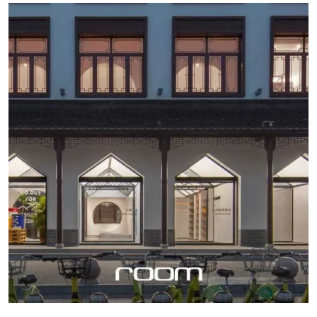
อีกทั้งยังรื้อฝ้าเพดานเดิมออกช่วยให้ทุกห้องมีเพดานที่สูงขึ้น คุม
ต่อเนื่องตั้งแต่หน้าถนนทรงวาด ไปจนจรดริมแม่น้ำเจ้าพระยา
โทนด้วยการใช้สีโมโนโทนสร้างความรู้สึกผ่อนคลายเอื้อต่อการ
ตลอด 50 เมตรเลยทีเดียว จุดเริ่มต้นของชื่อ Hostel Urby
พักผ่อนอย่างแท้จริง Idea to steal สร้างความเป็นอันหนึ่งอัน
Bangkok เกิดจากคำแสลงของคำว่า Urban ซึ่งตั้งโดยหุ้นส่วน
เดียวให้กับสเปซด้วยการสร้างเส้นต่อเนื่องกันจากฝ้าเพดานต่อ
ทั้งสามที่เรียนจบมาจากคณะสถาปัตยกรรมศาสตร์ สาขา
เนื่องมาถึงผนัง และตัดด้วยวงกบเส้นโค้งในตำแหน่งที่เปลี่ยน
ผังเมือง จุฬาลงกรณ์มหาวิทยาลัย โดยพวกเขาได้ค้นหาทำเลที่มี
ฟังก์ชันเพื่อให้ห้องรู้สึกละมุนขึ้น ที่ตั้ง : 28 ถนนชัยภูมิ ชัยภูมิ
ศักยภาพเหมาะสม จนในสุดท้ายก็ตัดสินใจเลือกห้องเย็นแห่ง
ตำบลศรีภูมิ […]
แรกของประเทศไทย ซึ่งเป็นอาคารคอนกรีตสมัยหลัง
สงครามโลกครั้งที่ 2 ที่ยังคงสภาพดีและแข็งแรงมารีโนเวตเป็น
โฮสเทลกรุงเทพ โดยมีพื้นฐานมาจากความชื่นชอบในการท่อง
เที่ยว แล้วนำประสบการณ์ต่าง ๆ ที่ได้พบเจอมา มาถ่ายทอดลง
ไปในโฮสเทลแห่งนี้ เริ่มจากการจัดวางฟังก์ชัน และกำหนด
ขนาดของเตียงให้อยู่ที่ 60 เตียง ในรูปแบบห้องพักแบบนอน
รวม (Dormitory) เป็นหลัก เพื่อตอบโจทย์แขกที่มาพักแบบ
เป็นกลุ่มเพื่อน ภายในตกแต่งโดยใช้ธีมสีขาว แล้วเติมด้วยสีเขียว
ในบางจังหวะ เพิ่มความอบอุ่นด้วยสีน้ำตาลจากไม้จริง ทั้งในส่วน