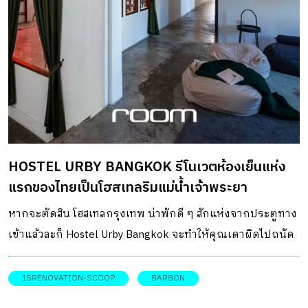
บริเวณประตูกระจกซึ่งเป็นทางเข้าหลักให้เด่นชัดขึ้น แล้วกั้น
ผนังด้านหน้าโรงแรมบริเวณชั้น 1 ทั้งหมดด้วยกระจกใสเพื่อลด
ความอึดอัด ทั้งยังให้คนภายนอกสามารถเห็นตัวโรงแรมภายใน
ที่ได้รับการตกแต่งไว้อย่างสวยงาม บริเวณชั้น 1 จัดฟังก์ชันให้
เป็นพื้นที่ต้อนรับและคาเฟ่ของโรงแรม โดดเด่นด้วยโคมไฟทรง
กลมที่วางตำแหน่งแบบเล่นระดับให้โค้งไปตามเส้นโค้งของซุ้ม
ผนังทางเข้าอาคารด้านหน้า ก่อนจะไล่สายตาลงมายัง
เคาน์เตอร์หินขัดสีชมพูที่วางขนานไปกับแนวผนังอาคารภายใน
HOSTEL URBY BANGKOK รีโนเวตห้องเย็นแห่ง
เสริมกับชุดที่นั่งและโซฟาหลากหลายดีไซน์ ช่วยเพิ่มสีสันให้
แรกของไทยเป็นโฮสเทลริมแม่น้ำเจ้าพระยา
บริเวณพื้นที่ต้อนรับ และคาเฟ่ ส่วนที่พักชั้น 2 ประกอบด้วยห้อง
พักจำนวน 10 ห้อง ภายใต้การตกแต่งสไตล์ลักชัวรี่ที่ให้ความ
หากจะตัดสิน โฮสเทลกรุงเทพ น่าพักดี ๆ สักแห่งจากประตูทาง
รู้สึกหรูหราและเรียบง่ายไปพร้อมกัน โดยมีขนาดห้องพักที่ใหญ่
เข้าแล้วละก็ Hostel Urby Bangkok จะทำให้คุณเดาผิดไปถนัด
กว่าห้องพักมาตรฐานทั่วไปภายในจัดวางเฟอร์นิเจอร์แบบ
ตั้งแต่ก้าวแรกเลยทีเดียว เพราะบรรยากาศภายนอกของที่นี่
โอเพ่นแปลน ไม่มีผนังกั้นห้องน้ำเพื่อลดความอึดอัด แล้ว
เป็นเพียงตึกเล็ก ๆ คูหาเดียวบนถนนทรงวาด แต่แอบซ่อน
15RENOVATION-SCOOP
BARBON
ออกแบบอ่างล้างหน้าให้ทำหน้าที่เป็นตัวกั้นพื้นที่ไปในตัวแทน
สเปซที่กว้างขวางไว้ภายในได้อย่างแยบยล แถมยังมีความยาว