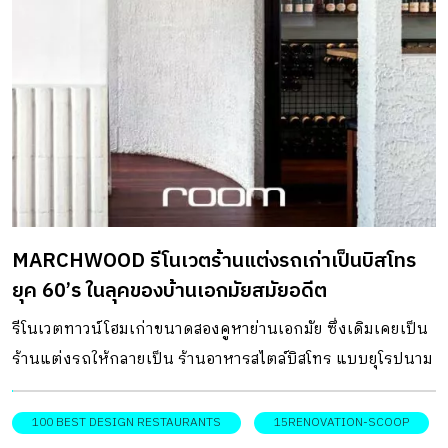
หน้าอาคาร เด่นด้วยโครงสร้างโปร่งใสกรุเฟรมกระจกเปิด-ปิด
ได้ ซึ่งมีคาแร็กเตอร์มาจาก Indoor Garden กลายเป็นฟาซาด
ให้แก่อาคารดูมีลูกเล่นมากขึ้น ส่วนชั้น 2 คือส่วนของห้องพัก
จำนวน 25 ห้อง ผู้เข้าพักสามารถปลีกตัวจากพื้นที่โซเชียลที่มี
ชีวิตชีวาด้านล่าง สู่ห้องพักบรรยากาศเรียบง่ายเงียบสงบที่
ตกแต่งสไตล์มินิมัลโทนสีขาว-ดำ ผสานกับดีเทลการตกแต่ง
สไตล์จีนอย่างช่องหน้าต่างวงกลมก่อนออกไปสู่พื้นที่นั่งเล่นริม
ระเบียงด้านนอก และลวดลายบนกรอบหน้าต่าง หลังจากเช็ค
MARCHWOOD รีโนเวตร้านแต่งรถเก่าเป็นบิสโทร
อินแล้วผู้เข้าพักสามารถเช่าพื้นที่ร้านค้าเพื่อเริ่มต้นธุรกิจเล็ก ๆ
ยุค 60’s ในลุคของบ้านเอกมัยสมัยอดีต
ได้เลย อีกทั้งที่นี่ยังเป็นจุดนัดพบของผู้คนในชุมชนที่สามารถมา
นั่งเล่นพบปะเพื่อนฝูง พูดคุยเรื่องธุรกิจ อ่านหนังสือ ดื่มกาแฟ
รีโนเวตทาวน์โฮมเก่าขนาดสองคูหาย่านเอกมัย ซึ่งเดิมเคยเป็น
แชร์โมเมนต์ดี ๆ แบ่งปันกิจกรรมสุดสร้างสรรค์ร่วมกันท่ามก
ร้านแต่งรถให้กลายเป็น ร้านอาหารสไตล์บิสโทร แบบยุโรปนาม
ลางบรรยากาศอันทรงเสน่ห์ของย่านเก่า ที่ตั้ง : No.1774
ว่า MARCHWOOD โดยภายในร้านยังคงโครงสร้างเดิมบางส่วนไว้
Renmin […]
เสริมการตกแต่งด้วยวัสดุอย่างอิฐก่อผนังแบบลอนที่นิยมใช้ใน
100 BEST DESIGN RESTAURANTS
15RENOVATION-SCOOP