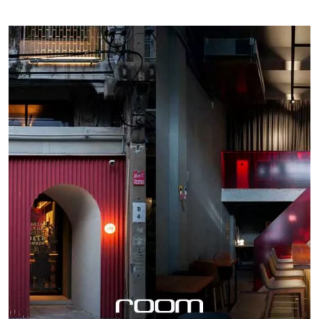
รับการรีโนเวตให้กลายเป็นแกลเลอรี่ หรือแหล่งแฮ้งเอ๊าต์ของ
บรรดาผู้รักในงานศิลปะ เช่นเดียวกับการรีโนเวตอาคารเก่า
แห่งนี้ให้เป็นโฮสเทลสำหรับเหล่านักเดินทาง 103 Bed and
Brews ก็ด้วยมีความปรารถนาอยากจะฟื้นฟูภาพเดิมของย่านที่
ตั้งให้กลับคืนมาอีกครั้งในสภาพดั้งเดิม โดยยังคงเก็บรักษา
กลิ่นอายที่มีเสน่ห์แห่งวันวานไว้อย่างดี แต่เดิมที่นี่เคยใช้เป็น
ร้านขายยาจีน ก่อนได้รับการดัดแปลงและเปลี่ยนมือไปอีกหลาย
เจ้าของ จนรูปลักษณ์ของสถาปัตยกรรมดั้งเดิมหลงเหลือน้อย
ลงทุกที งานตกแต่งโรงแรมแห่งนี้จึงเน้นการดึงองค์ประกอบ
ทางสถาปัตยกรรมและการตกแต่งแบบเดิม หรือคล้ายเดิม
กลับมาใหม่ โดยยังคงรักษาบริบทของงานตกแต่งให้เข้ากับ
สภาพแวดล้อม และอาคารยุคเดียวกันให้มากที่สุด ภายในเน้น
ตกแต่งด้วยเฟอร์นิเจอร์ไม้สไตล์คลาสสิก ซึ่งส่วนใหญ่ได้มาจาก
ความชื่นชอบในการเสาะหาเฟอร์นิเจอร์และของแต่งบ้าน
ระหว่างการเดินทางท่องเที่ยวตามสถานที่ต่าง ๆ รวมทั้งยังเป็น