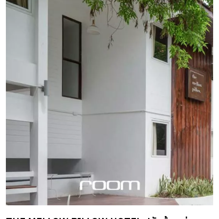
“Chocolate Box Mint” ขอวางตำแหน่งให้ตนเป็น Poshtel
พร้อมการตกแต่งที่มีบรรยากาศเต็มไปความเป็นส่วนตัว พร้อม
สิ่งอำนวยความสะดวกในห้องพักที่ครบครัน รวมถึงอาหารเช้า
แบบจัดเต็ม ภายใต้ภาพลักษณ์ของโรงแรมสีขาว ตกแต่งสไตล์
มินิมัล ให้ความสงบสะอาดตา หลีกหนีความวุ่นวายจากใจกลาง
ย่านพลุกพล่าน ที่นี่เกิดขึ้นจากการรีโนเวตตึกแถวขนาดใหญ่
สูง 4 ชั้น 2 ตึก โดยตึกหนึ่งหันหน้าเข้าสู่ซอยสีลม 22 อีกตึกหัน
หน้าเข้าสู่ซอยสีลม 22/1 จากสภาพที่ตั้งดังกล่าวจึงเกิดช่องว่าง
ตรงกลางระหว่างทั้งสองตึก ผู้ออกแบบจึงนำมาใช้สร้างจุดเด่น
ให้กับโรงแรม โดยทำลายกำแพงกั้นระหว่างสองตึกนี้ลง แล้ว
เชื่อมช่องว่างด้านหลังของทั้งสองตึกเพื่อทำเป็นคอร์ตใจกลาง
โรงแรม ร่มรื่นไปด้วยพรรณไม้น้อยใหญ่ท่ามกลางอาคาร
คอนกรีต ให้ทั้งความรู้สึกเย็นสบายและสดชื่นเปรียบเหมือนสี
เขียว “Mint” ซึ่งเป็นคำที่ใช้ห้อยท้ายชื่อของโรงแรมนั่นเอง ที่ตั้ง
29/15-17 ซอยสีลม 22 บางรัก กรุงเทพฯ โทร.09-9627-2372