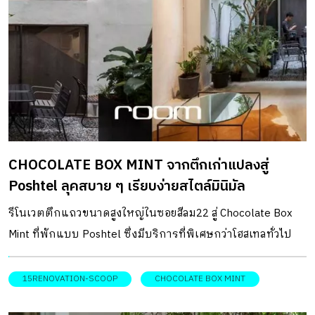
บันไดให้ดูเป็นพระเอกของร้าน ใช้แผ่นอะคลิริกสีแดงมากรุเป็น
ราวกันตก สร้างความโดดเด่นให้กับสเปซได้เป็นอย่างดี แล้ว
ออกแบบเคาน์เตอร์บาร์แบบหันหน้าทางเดียว เพื่อให้บาร์เท
นเดอร์สามารถดูแลลูกค้าได้ทั่วถึง ช่วยให้บาร์เทนเดอร์ไม่รู้สึก
เกร็งจนเกินไป อีกทั้งเป็นการประหยัดพื้นที่ไปในตัว ในแง่ของ
การใช้วัสดุ ที่นี่เน้นเลือกใช้วัสดุที่มีราคาถูกแต่ออกมาดูดี ไม่ว่า
จะเป็นไม้อัด OSB ที่นำมากรุในส่วนของเคาน์เตอร์ ซึ่งยังคง
CHOCOLATE BOX MINT จากตึกเก่าแปลงสู่
ความรู้สึกอบอุ่นและมินิมัลแบบไม้ รวมไปถึงการนำไม้บัวมาเรียง
Poshtel ลุคสบาย ๆ เรียบง่ายสไตล์มินิมัล
ต่อกันเเล้วทาสีแดงบริเวณฟาซาดด้านหน้าร้าน กลายเป็นจุด
นำสายตาเเละเอกลักษณ์มองเห็นได้เเต่ไกล ประกอบกับซุ้มทรง
รีโนเวตตึกแถวขนาดสูงใหญ่ในซอยสีลม22 สู่ Chocolate Box
โค้งที่ออกแบบให้ดูมีมิติแบบกึ่งปิด-กึ่งเปิด ช่วยเพิ่มความน่า
Mint ที่พักแบบ Poshtel ซึ่งมีบริการที่พิเศษกว่าโฮสเทลทั่วไป
สนใจให้กับร้านไม่น้อยทีเดียว ที่ตั้ง 1064/59 ถนนพหลโยธิน
กับบรรยากาศมินิมัลโทนสีขาว-ดำ ตัดกับความเขียวชอุ่มของหมู่
กรุงเทพฯ เปิด วันอังคาร-ศุกร์ 17.30 […]
แมกไม้สีเขียว สมกับชื่อที่พักที่มีคำว่า “Mint” ห้อยท้าย โฮสเทลที่ชู
15RENOVATION-SCOOP
CHOCOLATE BOX MINT
ความพิเศษของการตกแต่งและการให้บริการใจกลางย่านสีลม