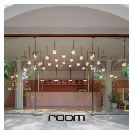
กลางวันจนถึงค่ำนั่นเอง ตัวร้านใช้ประโยชน์จากสภาพเดิมของ
โกดังเก่าอย่างเต็มที่ โดยเฉพาะการเปิดเปลือยสภาพผนังเดิม ที่
ผ่านการเป็นโกดังเก็บสินค้าวัสดุก่อสร้าง ขนาดกว้างราว 4
เมตรลึกราว 16 เมตร ซึ่งได้ทิ้งร่องรอยถลอก คราบสี และการ
ลอกล่อนตามกาลเวลา ที่เจ้าของและผู้ออกแบบเห็นว่าเป็นเสน่ห์
ที่จะกลายเป็นเอกลักษณ์ของร้าน และเล่าเรื่องที่มาที่ไปของ
ย่านเก่าของเมืองแห่งนี้ได้ ภายในบรรจุบาร์ค็อกเทลตัวยาว
พร้อมที่นั่งประกบเป็นศูนย์กลางของร้าน โดยตั้งใจให้บาร์มี
ความกว้างพิเศษเพื่อซ่อนการขั้นตอนการชงเครื่องดื่มของบาร์
เทนเดอร์เป็นเสน่ห์อย่างหนึ่ง พื้นที่ที่เหลือ จัดวางเฟอร์นิเจอร์
แต่ละมุมในสไตล์วินเทจช่วยสร้างบรรยากาศ ความน่าสนใจอีก
อย่างคือการเป็นโกดังติดถนน 2 ฟาก ทำให้สามารถเปิดประตู
เข้าออกได้ทั้ง 2 ฝั่ง ซึ่งก็ได้รื้อและออกแบบใหม่ให้ทางเข้าร้าน
ทั้ง 2 เป็นผนังกระจก ซึ่งช่วยให้ร้านที่มีความลึกดูโปร่ง และได้
บรรยากาศจากภายในเข้ามาด้วยในเวลาเดียวกัน IDEA TO