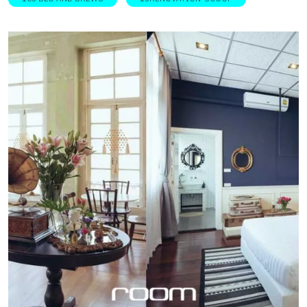
เปลี่ยนแปลงให้สัมพันธ์กับวัตถุประสงค์การใช้งานใหม่ ดังเช่น
10 โฮสเทลที่เกิดจากการ รีโนเวตอาคารเก่า ให้กลับฟื้นคืนชีวิต
ชีวาอีกครั้งภายใต้บทบาทใหม่ในฐานะ “ที่พักนักเดินทาง” การ
รีโนเวตอาคารเก่า ผสานเข้ากับการออกแบบตกแต่งที่
สร้างสรรค์ สามารถช่วยชูบรรยากาศให้สถาปัตยกรรมเก่าแก่มี
เอกลักษณ์ ทำให้นักเดินทางผู้เข้าพักได้ซึมซับประวัติศาสตร์
และกลิ่นอายวัฒนธรรมของเมือง ผ่านเรื่องราวที่ซุกซ่อนอยู่
ภายใน และโดยเฉพาะหากโครงสร้าง หรือองค์ประกอบเล็ก ๆ
น้อย ๆ ได้รับการอนุรักษ์ไว้อย่างดี อย่างร่องรอยบนแผ่นไม้ หรือ
รอยลอกร่อนบนกำแพงปูน ยิ่งเสริมเสน่ห์ให้โฮสเทลไม่ได้มีดีแค่
ที่พักสวย แต่ยังสามารถสร้างประสบการณ์พิเศษขณะมาพัก
ผ่อนซึ่งหาไม่ได้จากที่ไหน 1905 HERITAGE CORNER บูทีคเกส
ต์เฮ้าต์ขนาดย่อมที่มีห้องพักเพียง 3 ห้อง ภายในตึกแถวสไตล์
โคโลเนียล 2 คูหาบริเวณหัวมุมรูปใบพัด ซึ่งอยู่ในย่านแพร่งภูธร
ย่านการค้าเก่าแก่ใจกลางเกาะรัตนโกสินทร์ที่มีประวัติศาสตร์