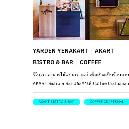
YARDEN YENAKART │ AKART
BISTRO & BAR │ COFFEE
CRAFTSMAN
รีโนเวตอาคารไม้แฝดเก่าแก่ เพื่อเปิดเป็นร้านอา
AKART Bistro & Bar และคาเฟ่ Coffee Craftsman
ภายใต้ชื่อ YARDEN YENAKART แสนร่มรื่นที่
ถ.เย็นอากาศ
AKART BISTRO & BAR
COFFEE CRAFTSMAN