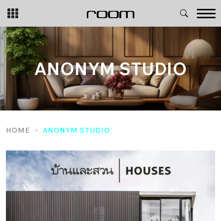
Skip
to
content
ANONYM STUDIO
HOME
ANONYM STUDIO