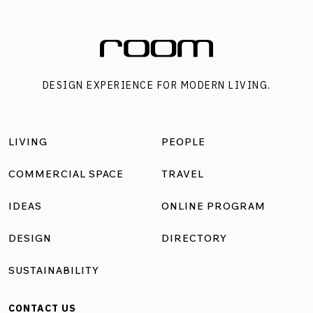
มักเป็นโทนสีที่ช่วยเสริมความหรูหรา ทันสมัยและงดงามเหนือ
กาลเวลา วันนี้เราจึงไม่พลาดที่จะนำเคล็ดลับง่ายๆ ในการแต่ง
บ้านด้วยสีเข้มมาฝากเพื่อนๆ ชาว room กันครับ 1. เลือกใช้โทนสี
เข้มในบางจุด หากกลัวว่าการตกแต่งบ้านด้วยโทนสีเข้มจะยิ่ง
DESIGN EXPERIENCE FOR MODERN LIVING.
ทำให้บ้านดูคับแคบลงไปจากเดิม การเลือกใช้โทนสีเข้มเพื่อเน้น
พื้นที่เฉพาะจุดก็เป็นอีกหนึ่งวิธีที่จะช่วยสร้างสไตล์และความ
โดดเด่นได้อย่างน่าเหลือเชื่อ นอกจากนี้การจับคู่ผนังห้องสีเข้ม
LIVING
PEOPLE
กับเฟอร์นิเจอร์ดีไซน์เรียบยังเป็นการดึงเอาเสน่ห์ของความเป็น
โมเดิร์นแบบเรียบง่ายของห้องและเฟอร์นิเจอร์ออกมาได้อย่าง
COMMERCIAL SPACE
TRAVEL
ลงตัวโดยไม่ต้องกลัวอึดอัด 2. ใช้เฟอร์นิเจอร์โทนสีสว่าง เมื่อเรา
IDEAS
ONLINE PROGRAM
เลือกที่จะตกแต่งผนัง เพดาน หรือพื้นห้องด้วยโทนสีเข้มแล้ว
การหยิบเอาเฟอร์นิเจอร์บางส่วนที่มีโทนสีสว่างมาเติมแต่งห้อง
DESIGN
DIRECTORY
ลงไปก็ถือเป็นการช่วยสร้างชีวิตชีวาและความน่าสนใจเพิ่มได้อีก
SUSTAINABILITY
ทาง ไม่ว่าจะเป็น ชุดโซฟา ปลอกหมอน ผ้าปูที่นอน หรือแม้
กระทั่งกรอบรูปโทนสีสว่างที่ตัดกันกับผนังห้องสีเข้ม เป็นต้น 3.
CONTACT US