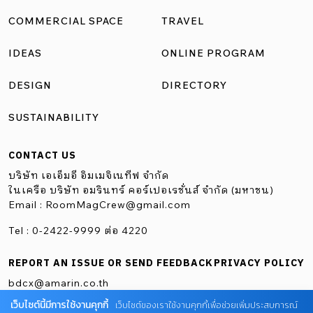
พยาบาลในตัวเมืองได้อีกด้วย หลังจากที่คุณนาจบการศึกษาที่
COMMERCIAL SPACE
TRAVEL
โคเปนเฮเกน ประเทศเดนมาร์ก จึงถือโอกาสจัดการบ้านหลังนี้
IDEAS
ONLINE PROGRAM
ให้เรียบร้อยลงตัวและพร้อมใช้เสียเลย พื้นที่ไม่มาก แต่ใช้ได้มาก
สิ่งแรกที่คุณนาได้ออกแบบลงไปใหม่ในบ้านหลังนี้ก็คือ การ
DESIGN
DIRECTORY
ออกแบบให้การใช้งานทั้งหมดของบ้านไปรวมกันอยู่ด้านเดียว
SUSTAINABILITY
ไม่ว่าจะเป็นครัว หรือตู้เก็บของต่าง ๆ จากผังจะเห็นได้ว่า ส่วน
ใช้งานทั้งหมดนั้นจะไปกองอยู่ทางผนังด้านซ้ายของตัวบ้าน
CONTACT US
เมื่อมองจากหน้าบ้านจะมองทะลุไปยังหลังบ้านได้เลย ด้วยวิธี
บริษัท เอเอ็มอี อิมเมจิเนทีฟ จำกัด
การนี้เอง ทำให้พื้นที่ในบ้านและดูกว้างขวางมากยิ่งขึ้น ทั้งยัง
ในเครือ บริษัท อมรินทร์ คอร์เปอเรชั่นส์ จำกัด (มหาชน)
Email :
RoomMagCrew@gmail.com
ทำให้มีพื้นที่พอที่จะเพิ่มครัวแบบไอส์แลนด์ และโต๊ะรับประทาน
อาหารไว้กลางบ้านได้อีกด้วย ซึ่งจุดนี้เองเธอได้เล่าให้ฟังว่า เป็น
Tel : 0-2422-9999 ต่อ 4220
ความคุ้นชินจากที่เคยไปอยู่ที่ประเทศญี่ปุ่น ซึ่งมีการใช้สอยพื้นที่
REPORT AN ISSUE OR SEND FEEDBACK
PRIVACY POLICY
อย่างคุ้มค่าเป็นอย่างมาก เมื่อกลับมาทำบ้านของตัวเอง จึงเลือก
bdcx@amarin.co.th
ที่จะออกแบบพื้นที่ทั้งหมดให้สามารถถูกเก็บซ่อนได้โดยง่าย ทั้ง
เว็บไซต์นี้มีการใช้งานคุกกี้
เว็บไซต์ของเราใช้งานคุกกี้เพื่อช่วยเพิ่มประสบการณ์
ประหยัดพื้นที่ และดูสะอาดตาไปพร้อม ๆ […]