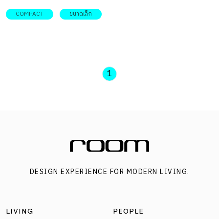
ขัด(Terrazzo) และหัวใจสำคัญคือการเปิดรับแสงธรรมชาติให้
COMPACT
ขนาดเล็ก
กับบ้านที่ตามปกติแล้วยากที่จะได้รับ นี่คือบ้านของคุณนา-ชนา
พร มหายศนันท์ จาก Chana Mahayosanun
(fb.com/Chana.Mahayosanun) ผู้เป็นทั้งเจ้าของและสถาปนิกที่
ออกแบบทุกสิ่งอย่างตั้งแต่สถาปัตยกรรม ออกแบบภายใน
1
จนถึงเฟอร์นิเจอร์ใน บ้านทาวน์โฮมหลังนี้ รีโนเวตตึกแถวเก่า
ให้กลายเป็นบ้านเดี่ยวทันสมัยพร้อมสวนในบ้าน บ้านหลังนี้เป็น
บ้านเดิมที่คุณนาเคยอยู่กับพี่สาวตั้งแต่สมัยมัธยมปลาย จน
กระทั่งได้ไปเรียนต่อทางด้านสถาปัตยกรรมที่กรุงเทพฯ บ้านก็
ถูกทิ้งร้างไว้ไม่ได้มีคนเข้าไปใช้การมากนัก คุณนาได้บอกกับ
เราว่า แต่เดิมบ้านหลังนี้เป็นบ้านขนาด 2 ห้องนอน 2 ห้องน้ำ
DESIGN EXPERIENCE FOR MODERN LIVING.
แต่ด้วยขนาดที่ไม่มากนัก จึงทำให้ทุกอย่างค่อนข้างคับแคบ
ตอนเรียนมัธยมก็ไม่ค่อยรู้สึก แต่พอกลับมาดูอีกทีก็คิดว่าน่าจะ
จัดการให้ดีกว่านั้นได้ ประกอบกับที่คุณพ่อและคุณแม่ของคุณ
LIVING
PEOPLE
นาเองจะได้สามารถมาใช้เป็นที่พักเวลามาตรวจสุขภาพที่โรง