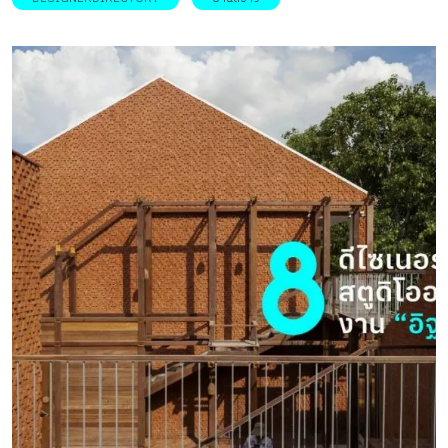
เมืองชนบท จนไปถึงการรีโนเวตอาคารพาณิชย์